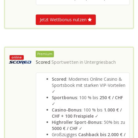
Jetzt Wettbonus nutzen
Premium
online
Scored
Sportwetten in
Untergriesbach
Scored
: Modernes Online Casino &
Sportsbook mit starken VIP-Vorteilen
✓
Sportbonus
: 100 % bis
250 € / CHF
✓
Casino-Bonus
: 100 % bis
1.000 € /
CHF + 100 Freispiele
✓
Highroller Sport-Bonus:
50% bis zu
5000 € / CHF
✓
Großzügiges
Cashback bis 2.000 € /