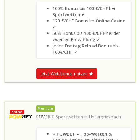
100%
Bonus
bis
100 €/CHF
bei
Sportwetten
♥
120 €/CHF
Bonus im
Online Casino
✓
50% Bonus bis
100 €/CHF
bei der
zweiten Einzahlung
✓
Jeden
Freitag Reload Bonus
bis
100€/CHF ✓
Jetzt Wettbonus nutzen
Premium
online
POWBET
Sportwetten in
Untergriesbach
⭐
POWBET – Top-Wetten &