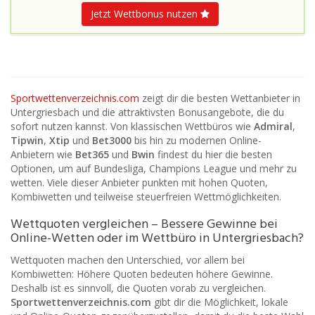
Jetzt Wettbonus nutzen
Sportwettenverzeichnis.com
zeigt dir die besten Wettanbieter in
Untergriesbach und die attraktivsten Bonusangebote, die du
sofort nutzen kannst. Von klassischen Wettbüros wie
Admiral
,
Tipwin
,
Xtip
und
Bet3000
bis hin zu modernen Online-
Anbietern wie
Bet365
und
Bwin
findest du hier die besten
Optionen, um auf Bundesliga, Champions League und mehr zu
wetten. Viele dieser Anbieter punkten mit hohen Quoten,
Kombiwetten und teilweise steuerfreien Wettmöglichkeiten.
Wettquoten vergleichen – Bessere Gewinne bei
Online-Wetten oder im Wettbüro in Untergriesbach?
Wettquoten machen den Unterschied, vor allem bei
Kombiwetten: Höhere Quoten bedeuten höhere Gewinne.
Deshalb ist es sinnvoll, die Quoten vorab zu vergleichen.
Sportwettenverzeichnis.com
gibt dir die Möglichkeit, lokale