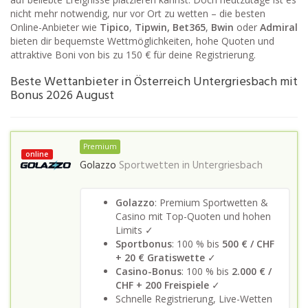
nicht mehr notwendig, nur vor Ort zu wetten – die besten
Online-Anbieter wie
Tipico
,
Tipwin, Bet365
,
Bwin
oder
Admiral
bieten dir bequemste Wettmöglichkeiten, hohe Quoten und
attraktive Boni von bis zu 150 € für deine Registrierung.
Beste Wettanbieter in Österreich Untergriesbach mit
Bonus 2026 August
Premium
online
Golazzo
Sportwetten in
Untergriesbach
Golazzo
: Premium Sportwetten &
Casino mit Top-Quoten und hohen
Limits ✓
Sportbonus
: 100 % bis
500 € / CHF
+ 20 € Gratiswette
✓
Casino-Bonus
: 100 % bis
2.000 € /
CHF + 200 Freispiele
✓
Schnelle Registrierung, Live-Wetten