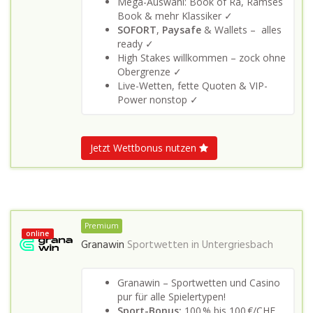
Mega-Auswahl: Book of Ra, Ramses
Book & mehr Klassiker ✓
SOFORT
,
Paysafe
& Wallets – alles
ready ✓
High Stakes willkommen – zock ohne
Obergrenze ✓
Live-Wetten, fette Quoten & VIP-
Power nonstop ✓
Jetzt Wettbonus nutzen
Premium
online
Granawin
Sportwetten in
Untergriesbach
Granawin – Sportwetten und Casino
pur für alle Spielertypen!
Sport-Bonus:
100 % bis 100 €/CHF