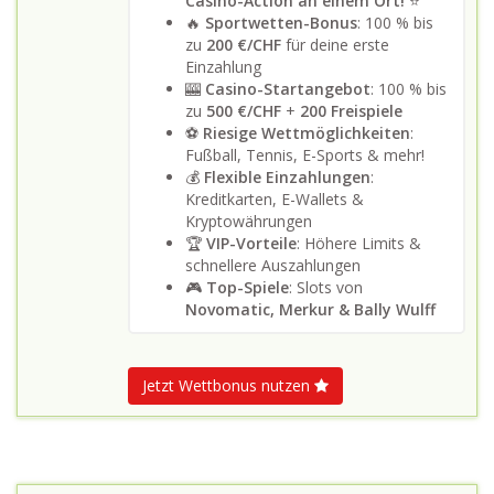
Casino-Action an einem Ort!
⭐
🔥
Sportwetten-Bonus
: 100 % bis
zu
200 €/CHF
für deine erste
Einzahlung
🎰
Casino-Startangebot
: 100 % bis
zu
500 €/CHF
+
200 Freispiele
⚽
Riesige Wettmöglichkeiten
:
Fußball, Tennis, E-Sports & mehr!
💰
Flexible Einzahlungen
:
Kreditkarten, E-Wallets &
Kryptowährungen
🏆
VIP-Vorteile
: Höhere Limits &
schnellere Auszahlungen
🎮
Top-Spiele
: Slots von
Novomatic, Merkur & Bally Wulff
Jetzt Wettbonus nutzen