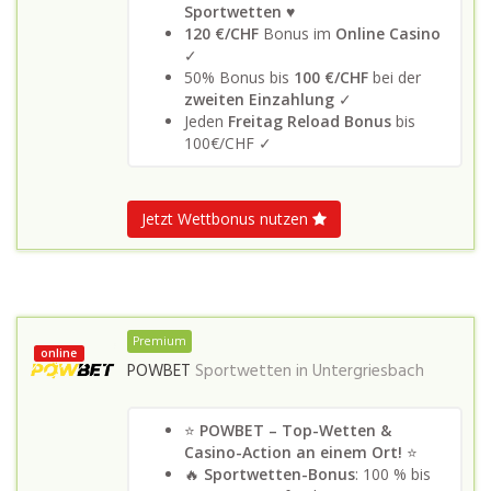
Sportwetten
♥
120 €/CHF
Bonus im
Online Casino
✓
50% Bonus bis
100 €/CHF
bei der
zweiten Einzahlung
✓
Jeden
Freitag Reload Bonus
bis
100€/CHF ✓
Jetzt Wettbonus nutzen
Premium
online
POWBET
Sportwetten in
Untergriesbach
⭐
POWBET – Top-Wetten &
Casino-Action an einem Ort!
⭐
🔥
Sportwetten-Bonus
: 100 % bis