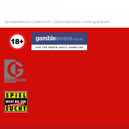
Sportwetten in
»
Österreich
»
Oberösterreich
»
Untergriesbach