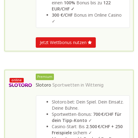
einen
100%
Bonus bis zu
122
EUR/CHF ✓
300 €/CHF
Bonus im Online Casino
✓
Jetzt Wettbonus nutzen
Premium
online
Slotoro
Sportwetten in
Wittenig
Slotoro.bet: Dein Spiel. Dein Einsatz.
Deine Bühne.
Sportwetten-Bonus:
700 €/CHF für
dein Tipp-Konto
✓
Casino-Start: Bis
2.500 €/CHF + 250
Freispiele
sichern ✓