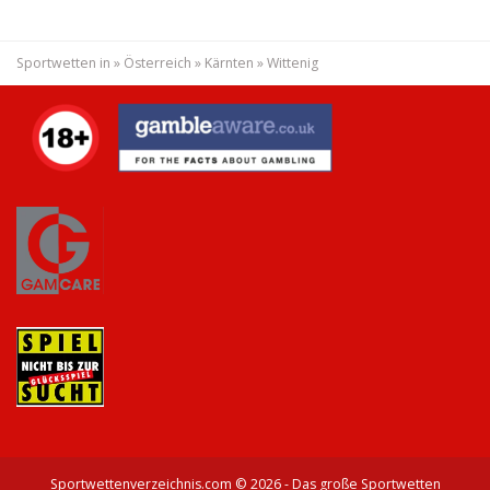
Sportwetten in
»
Österreich
»
Kärnten
»
Wittenig
Sportwettenverzeichnis.com © 2026 - Das große Sportwetten