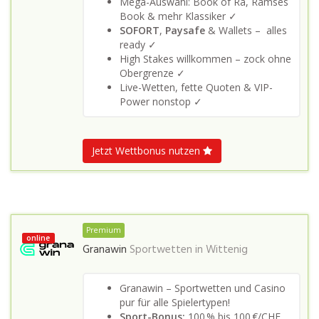
Mega-Auswahl: Book of Ra, Ramses
Book & mehr Klassiker ✓
SOFORT
,
Paysafe
& Wallets – alles
ready ✓
High Stakes willkommen – zock ohne
Obergrenze ✓
Live-Wetten, fette Quoten & VIP-
Power nonstop ✓
Jetzt Wettbonus nutzen
Premium
online
Granawin
Sportwetten in
Wittenig
Granawin – Sportwetten und Casino
pur für alle Spielertypen!
Sport-Bonus:
100 % bis 100 €/CHF