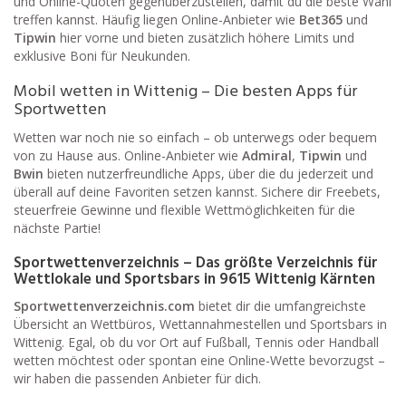
und Online-Quoten gegenüberzustellen, damit du die beste Wahl
treffen kannst. Häufig liegen Online-Anbieter wie
Bet365
und
Tipwin
hier vorne und bieten zusätzlich höhere Limits und
exklusive Boni für Neukunden.
Mobil wetten in Wittenig – Die besten Apps für
Sportwetten
Wetten war noch nie so einfach – ob unterwegs oder bequem
von zu Hause aus. Online-Anbieter wie
Admiral
,
Tipwin
und
Bwin
bieten nutzerfreundliche Apps, über die du jederzeit und
überall auf deine Favoriten setzen kannst. Sichere dir Freebets,
steuerfreie Gewinne und flexible Wettmöglichkeiten für die
nächste Partie!
Sportwettenverzeichnis – Das größte Verzeichnis für
Wettlokale und Sportsbars in 9615 Wittenig
Kärnten
Sportwettenverzeichnis.com
bietet dir die umfangreichste
Übersicht an Wettbüros, Wettannahmestellen und Sportsbars in
Wittenig. Egal, ob du vor Ort auf Fußball, Tennis oder Handball
wetten möchtest oder spontan eine Online-Wette bevorzugst –
wir haben die passenden Anbieter für dich.