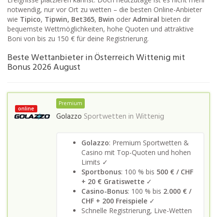
notwendig, nur vor Ort zu wetten – die besten Online-Anbieter
wie
Tipico
,
Tipwin, Bet365
,
Bwin
oder
Admiral
bieten dir
bequemste Wettmöglichkeiten, hohe Quoten und attraktive
Boni von bis zu 150 € für deine Registrierung.
Beste Wettanbieter in Österreich Wittenig mit
Bonus 2026 August
Premium
online
Golazzo
Sportwetten in
Wittenig
Golazzo
: Premium Sportwetten &
Casino mit Top-Quoten und hohen
Limits ✓
Sportbonus
: 100 % bis
500 € / CHF
+ 20 € Gratiswette
✓
Casino-Bonus
: 100 % bis
2.000 € /
CHF + 200 Freispiele
✓
Schnelle Registrierung, Live-Wetten