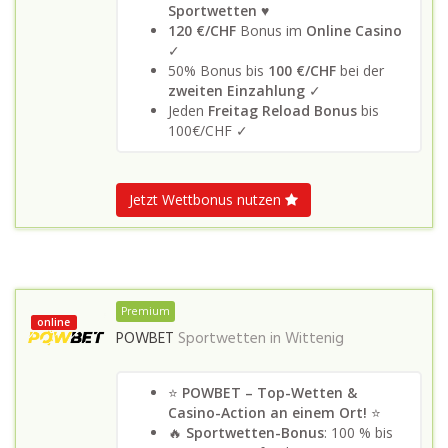
Sportwetten
♥
120 €/CHF
Bonus im
Online Casino
✓
50% Bonus bis
100 €/CHF
bei der
zweiten Einzahlung
✓
Jeden
Freitag Reload Bonus
bis
100€/CHF ✓
Jetzt Wettbonus nutzen
Premium
online
POWBET
Sportwetten in
Wittenig
⭐
POWBET – Top-Wetten &
Casino-Action an einem Ort!
⭐
🔥
Sportwetten-Bonus
: 100 % bis