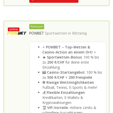
Premium
online
POWBET
Sportwetten in
Wittenig
⭐
POWBET – Top-Wetten &
Casino-Action an einem Ort!
⭐
🔥
Sportwetten-Bonus
: 100 % bis
zu
200 €/CHF
für deine erste
Einzahlung
🎰
Casino-Startangebot
: 100 % bis
zu
500 €/CHF
+
200 Freispiele
⚽
Riesige Wettmöglichkeiten
:
Fußball, Tennis, E-Sports & mehr!
💰
Flexible Einzahlungen
:
Kreditkarten, E-Wallets &
Kryptowährungen
🏆
VIP-Vorteile
: Höhere Limits &
schnellere Auszahlungen