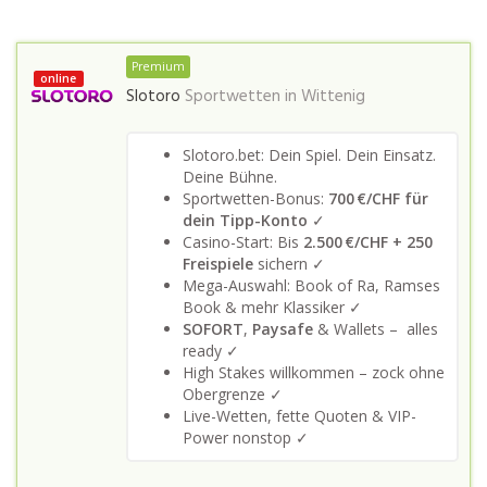
Premium
online
Slotoro
Sportwetten in
Wittenig
Slotoro.bet: Dein Spiel. Dein Einsatz.
Deine Bühne.
Sportwetten-Bonus:
700 €/CHF für
dein Tipp-Konto
✓
Casino-Start: Bis
2.500 €/CHF + 250
Freispiele
sichern ✓
Mega-Auswahl: Book of Ra, Ramses
Book & mehr Klassiker ✓
SOFORT
,
Paysafe
& Wallets – alles
ready ✓
High Stakes willkommen – zock ohne
Obergrenze ✓
Live-Wetten, fette Quoten & VIP-
Power nonstop ✓