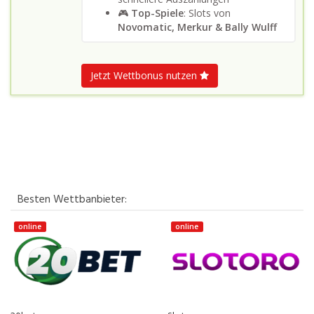
🎮
Top-Spiele
: Slots von
Novomatic, Merkur & Bally Wulff
Jetzt Wettbonus nutzen
Besten Wettbanbieter:
online
online