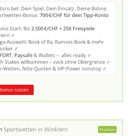
toro.bet: Dein Spiel. Dein Einsatz. Deine Bühne.
ortwetten-Bonus:
700 €/CHF für dein Tipp-Konto
ino-Start: Bis
2.500 €/CHF + 250 Freispiele
chern ✓
ga-Auswahl: Book of Ra, Ramses Book & mehr
ssiker ✓
FORT
,
Paysafe
& Wallets – alles ready ✓
gh Stakes willkommen – zock ohne Obergrenze ✓
e-Wetten, fette Quoten & VIP-Power nonstop ✓
ttbonus nutzen
n
Sportwetten in
Winklern
Premium