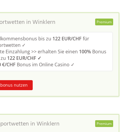
ortwetten in
Winklern
Premium
llkommensbonus bis zu
122 EUR/CHF
für
ortwetten ✓
te Einzahlung >> erhalten Sie einen
100%
Bonus
 zu
122 EUR/CHF ✓
0 €/CHF
Bonus im Online Casino ✓
ttbonus nutzen
Sportwetten in
Winklern
Premium