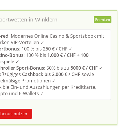
portwetten in
Winklern
Premium
ored
: Modernes Online Casino & Sportsbook mit
rken VIP-Vorteilen ✓
ortbonus
: 100 % bis
250 € / CHF
✓
sino-Bonus
: 100 % bis
1.000 € / CHF + 100
ispiele
✓
hroller Sport-Bonus:
50% bis zu
5000 € / CHF
✓
oßzügiges
Cashback bis 2.000 € / CHF
sowie
gelmäßige Promotionen ✓
xible Ein- und Auszahlungen per Kreditkarte,
pto und E-Wallets ✓
ttbonus nutzen