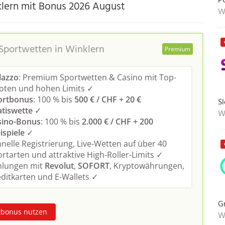
P
klern mit Bonus 2026 August
W
Sportwetten in
Winklern
Premium
lazzo
: Premium Sportwetten & Casino mit Top-
oten und hohen Limits ✓
ortbonus
: 100 % bis
500 € / CHF + 20 €
S
atiswette
✓
W
sino-Bonus
: 100 % bis
2.000 € / CHF + 200
ispiele
✓
nelle Registrierung, Live-Wetten auf über 40
rtarten und attraktive High-Roller-Limits ✓
hlungen mit
Revolut
,
SOFORT
, Kryptowährungen,
ditkarten und E-Wallets ✓
G
ttbonus nutzen
W