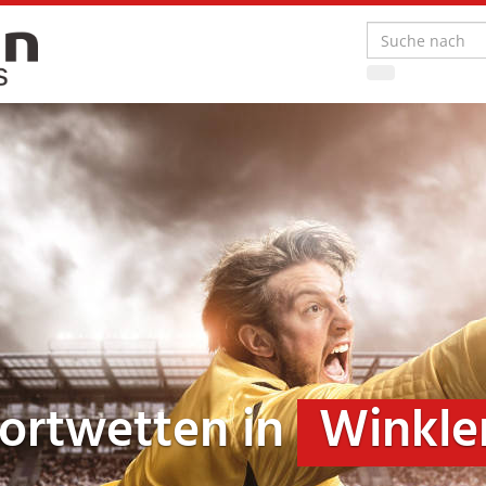
ortwetten in
Winkle