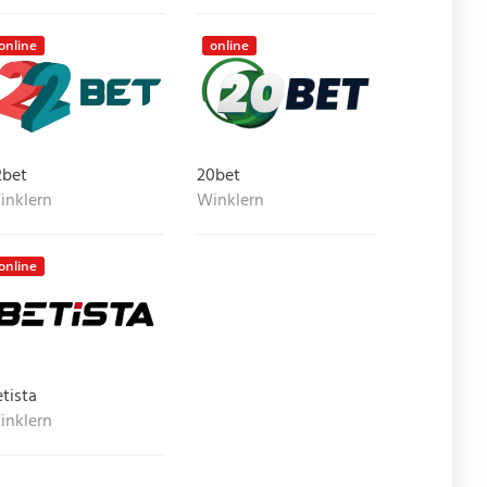
online
online
2bet
20bet
inklern
Winklern
online
tista
inklern