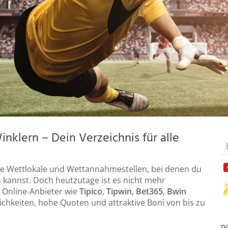
klern – Dein Verzeichnis für alle
kale Wettlokale und Wettannahmestellen, bei denen du
n kannst. Doch heutzutage ist es nicht mehr
n Online-Anbieter wie
Tipico
,
Tipwin, Bet365
,
Bwin
chkeiten, hohe Quoten und attraktive Boni von bis zu