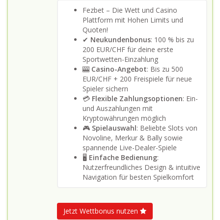
Fezbet – Die Wett und Casino
Plattform mit Hohen Limits und
Quoten!
✔
Neukundenbonus
: 100 % bis zu
200 EUR/CHF für deine erste
Sportwetten-Einzahlung
🎰
Casino-Angebot
: Bis zu 500
EUR/CHF + 200 Freispiele für neue
Spieler sichern
💳
Flexible Zahlungsoptionen
: Ein-
und Auszahlungen mit
Kryptowährungen möglich
🎮
Spielauswahl
: Beliebte Slots von
Novoline, Merkur & Bally sowie
spannende Live-Dealer-Spiele
🖥️
Einfache Bedienung
:
Nutzerfreundliches Design & intuitive
Navigation für besten Spielkomfort
Jetzt Wettbonus nutzen