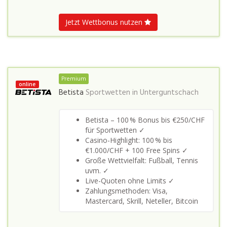
Jetzt Wettbonus nutzen
Premium
online
Betista
Sportwetten in
Unterguntschach
Betista – 100 % Bonus bis €250/CHF
für Sportwetten ✓
Casino-Highlight: 100 % bis
€1.000/CHF + 100 Free Spins ✓
Große Wettvielfalt: Fußball, Tennis
uvm. ✓
Live-Quoten ohne Limits ✓
Zahlungsmethoden: Visa,
Mastercard, Skrill, Neteller, Bitcoin