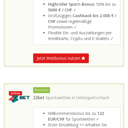
Highroller Sport-Bonus:
50% bis zu
5000 € / CHF
✓
Großzügiges
Cashback bis 2.000 € /
CHF
sowie regelmäßige
Promotionen ✓
Flexible Ein- und Auszahlungen per
Kreditkarte, Crypto und E-Wallets ✓
Jetzt Wettbonus nutzen
Premium
online
22bet
Sportwetten in
Unterguntschach
Willkommensbonus bis zu
122
EUR/CHF
für Sportwetten ✓
Erste Einzahlung >> erhalten Sie