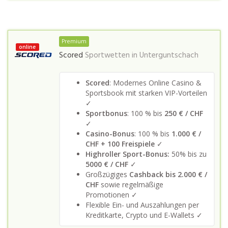
Premium
online
Scored
Sportwetten in
Unterguntschach
Scored
: Modernes Online Casino &
Sportsbook mit starken VIP-Vorteilen
✓
Sportbonus
: 100 % bis
250 € / CHF
✓
Casino-Bonus
: 100 % bis
1.000 € /
CHF + 100 Freispiele
✓
Highroller Sport-Bonus:
50% bis zu
5000 € / CHF
✓
Großzügiges
Cashback bis 2.000 € /
CHF
sowie regelmäßige
Promotionen ✓
Flexible Ein- und Auszahlungen per
Kreditkarte, Crypto und E-Wallets ✓