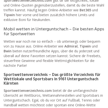
Sportwettenverzeichnis.com
gibt dir die Möglichkeit, lokale
und Online-Quoten gegenüberzustellen, damit du die beste Wahl
treffen kannst. Häufig liegen Online-Anbieter wie
Bet365
und
Tipwin
hier vorne und bieten zusätzlich höhere Limits und
exklusive Boni für Neukunden.
Mobil wetten in Unterguntschach – Die besten Apps
für Sportwetten
Wetten war noch nie so einfach – ob unterwegs oder bequem
von zu Hause aus. Online-Anbieter wie
Admiral
,
Tipwin
und
Bwin
bieten nutzerfreundliche Apps, über die du jederzeit und
überall auf deine Favoriten setzen kannst. Sichere dir Freebets,
steuerfreie Gewinne und flexible Wettmöglichkeiten für die
nächste Partie!
Sportwettenverzeichnis – Das größte Verzeichnis für
Wettlokale und Sportsbars in 9161 Unterguntschach
Kärnten
Sportwettenverzeichnis.com
bietet dir die umfangreichste
Übersicht an Wettbüros, Wettannahmestellen und Sportsbars in
Unterguntschach. Egal, ob du vor Ort auf Fußball, Tennis oder
Handball wetten möchtest oder spontan eine Online-Wette