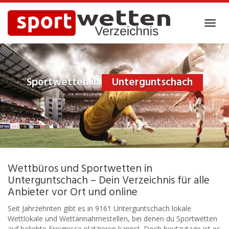
Skip
to
Toggl
main
navig
content
Sportwetten in
Unterguntschach
Wettbüros und Sportwetten in
Unterguntschach – Dein Verzeichnis für alle
Anbieter vor Ort und online
Seit Jahrzehnten gibt es in 9161 Unterguntschach lokale
Wettlokale und Wettannahmestellen, bei denen du Sportwetten
auf beliebte Ereignisse platzieren kannst. Doch heutzutage ist es