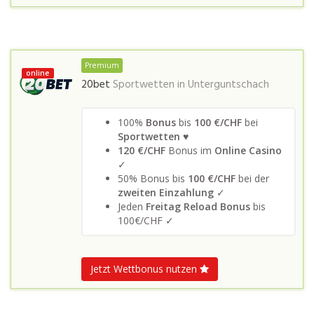
Premium
online
20bet
Sportwetten in
Unterguntschach
100%
Bonus
bis
100 €/CHF
bei
Sportwetten
♥
120 €/CHF
Bonus im
Online Casino
✓
50% Bonus bis
100 €/CHF
bei der
zweiten Einzahlung
✓
Jeden
Freitag Reload Bonus
bis
100€/CHF ✓
Jetzt Wettbonus nutzen