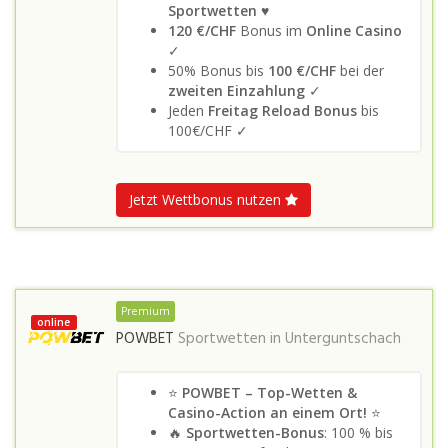
Sportwetten
♥
120 €/CHF
Bonus im
Online Casino
✓
50% Bonus bis
100 €/CHF
bei der
zweiten Einzahlung
✓
Jeden
Freitag Reload Bonus
bis
100€/CHF ✓
Jetzt Wettbonus nutzen
Premium
online
POWBET
Sportwetten in
Unterguntschach
⭐
POWBET – Top-Wetten &
Casino-Action an einem Ort!
⭐
🔥
Sportwetten-Bonus
: 100 % bis