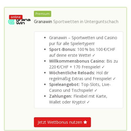
Premium
online
Granawin
Sportwetten in
Unterguntschach
Granawin – Sportwetten und Casino
pur für alle Spielertypen!
Sport-Bonus:
100 % bis 100 €/CHF
auf deine erste Wette! ✓
Willkommensbonus Casino:
Bis zu
220 €/CHF + 170 Freispiele! ✓
Wöchentliche Reloads:
Hol dir
regelmäßig Extras und Freispiele! ✓
Spieleangebot:
Top-Slots, Live-
Casino und Tischspiele! ✓
Zahlungen:
Flexibel mit Karte,
Wallet oder Krypto! ✓
Jetzt Wettbonus nutzen