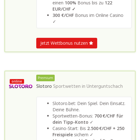
einen
100%
Bonus bis zu
122
EUR/CHF ✓
300 €/CHF
Bonus im Online Casino
✓
Jetzt Wettbonus nutzen
Premium
online
Slotoro
Sportwetten in
Unterguntschach
Slotoro.bet: Dein Spiel. Dein Einsatz.
Deine Bühne.
Sportwetten-Bonus:
700 €/CHF für
dein Tipp-Konto
✓
Casino-Start: Bis
2.500 €/CHF + 250
Freispiele
sichern ✓