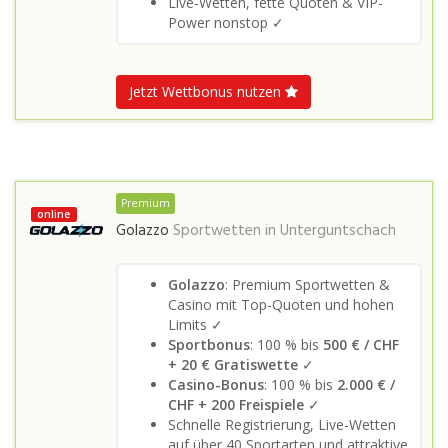
Live-Wetten, fette Quoten & VIP-
Power nonstop ✓
Jetzt Wettbonus nutzen
Premium
online
Golazzo
Sportwetten in
Unterguntschach
Golazzo
: Premium Sportwetten &
Casino mit Top-Quoten und hohen
Limits ✓
Sportbonus
: 100 % bis
500 € / CHF
+ 20 € Gratiswette
✓
Casino-Bonus
: 100 % bis
2.000 € /
CHF + 200 Freispiele
✓
Schnelle Registrierung, Live-Wetten
auf über 40 Sportarten und attraktive