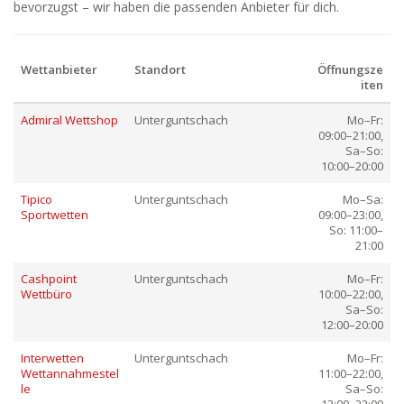
bevorzugst – wir haben die passenden Anbieter für dich.
Wettanbieter
Standort
Öffnungsze
iten
Admiral Wettshop
Unterguntschach
Mo–Fr:
09:00–21:00,
Sa–So:
10:00–20:00
Tipico
Unterguntschach
Mo–Sa:
Sportwetten
09:00–23:00,
So: 11:00–
21:00
Cashpoint
Unterguntschach
Mo–Fr:
Wettbüro
10:00–22:00,
Sa–So:
12:00–20:00
Interwetten
Unterguntschach
Mo–Fr:
Wettannahmestel
11:00–22:00,
le
Sa–So:
12:00–22:00