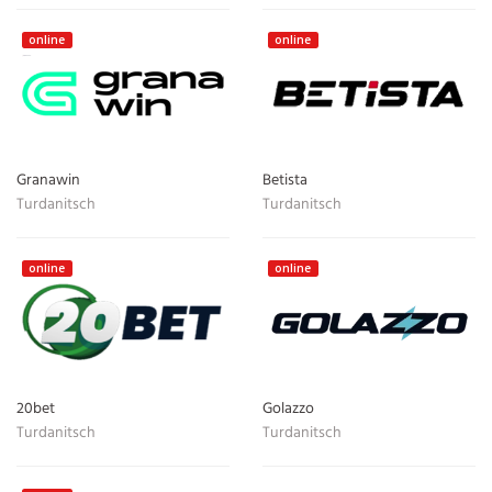
online
online
Granawin
Betista
Turdanitsch
Turdanitsch
online
online
20bet
Golazzo
Turdanitsch
Turdanitsch