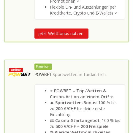
Promotionen ✓
Flexible Ein- und Auszahlungen per
Kreditkarte, Crypto und E-Wallets ✓
Jetzt Wettbonus nutzen
Premium
online
POWBET
Sportwetten in
Turdanitsch
⭐
POWBET – Top-Wetten &
Casino-Action an einem Ort!
⭐
🔥
Sportwetten-Bonus
: 100 % bis
zu
200 €/CHF
für deine erste
Einzahlung
🎰
Casino-Startangebot
: 100 % bis
zu
500 €/CHF
+
200 Freispiele
⚽
Riesige Wettmöglichkeiten
: