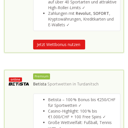
auf über 40 Sportarten und attraktive
High-Roller-Limits ✓
Zahlungen mit
Revolut
,
SOFORT
,
Kryptowährungen, Kreditkarten und
E-Wallets ✓
Jetzt Wettbonus nutzen
Premium
online
Betista
Sportwetten in
Turdanitsch
Betista – 100 % Bonus bis €250/CHF
für Sportwetten ✓
Casino-Highlight: 100 % bis
€1.000/CHF + 100 Free Spins ✓
Große Wettvielfalt: Fußball, Tennis