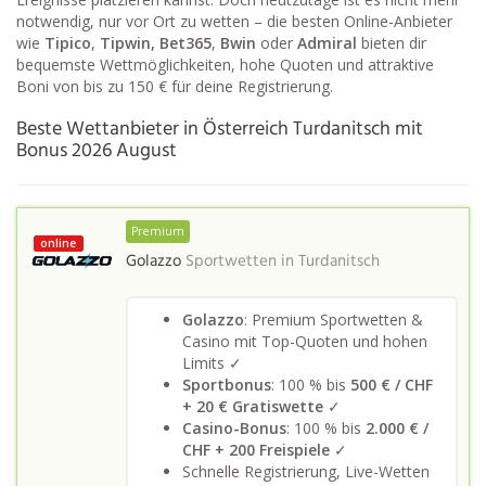
notwendig, nur vor Ort zu wetten – die besten Online-Anbieter
wie
Tipico
,
Tipwin, Bet365
,
Bwin
oder
Admiral
bieten dir
bequemste Wettmöglichkeiten, hohe Quoten und attraktive
Boni von bis zu 150 € für deine Registrierung.
Beste Wettanbieter in Österreich Turdanitsch mit
Bonus 2026 August
Premium
online
Golazzo
Sportwetten in
Turdanitsch
Golazzo
: Premium Sportwetten &
Casino mit Top-Quoten und hohen
Limits ✓
Sportbonus
: 100 % bis
500 € / CHF
+ 20 € Gratiswette
✓
Casino-Bonus
: 100 % bis
2.000 € /
CHF + 200 Freispiele
✓
Schnelle Registrierung, Live-Wetten