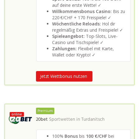
auf deine erste Wette! ✓
Willkommensbonus Casino:
Bis zu
220 €/CHF + 170 Freispiele! ✓
Wöchentliche Reloads:
Hol dir
regelmäßig Extras und Freispiele! ✓
Spieleangebot:
Top-Slots, Live-
Casino und Tischspiele! ✓
Zahlungen:
Flexibel mit Karte,
Wallet oder Krypto! ✓
Jetzt Wettbonus nutzen
Premium
online
20bet
Sportwetten in
Turdanitsch
100%
Bonus
bis
100 €/CHF
bei