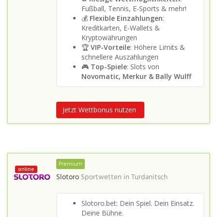
Fußball, Tennis, E-Sports & mehr!
💰
Flexible Einzahlungen
:
Kreditkarten, E-Wallets &
Kryptowährungen
🏆
VIP-Vorteile
: Höhere Limits &
schnellere Auszahlungen
🎮
Top-Spiele
: Slots von
Novomatic, Merkur & Bally Wulff
Jetzt Wettbonus nutzen
Premium
online
Slotoro
Sportwetten in
Turdanitsch
Slotoro.bet: Dein Spiel. Dein Einsatz.
Deine Bühne.