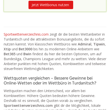
Jetzt Wettbonus nutzen
Sportwettenverzeichnis.com
zeigt dir die besten Wettanbieter in
Turdanitsch und die attraktivsten Bonusangebote, die du sofort
nutzen kannst. Von klassischen Wettbüros wie
Admiral
,
Tipwin
,
Xtip
und
Bet3000
bis hin zu modernen Online-Anbietern wie
Bet365
und
Bwin
findest du hier die besten Optionen, um auf
Bundesliga, Champions League und mehr zu wetten. Viele dieser
Anbieter punkten mit hohen Quoten, Kombiwetten und teilweise
steuerfreien Wettmöglichkeiten.
Wettquoten vergleichen – Bessere Gewinne bei
Online-Wetten oder im Wettbüro in Turdanitsch?
Wettquoten machen den Unterschied, vor allem bei
Kombiwetten: Höhere Quoten bedeuten höhere Gewinne.
Deshalb ist es sinnvoll, die Quoten vorab zu vergleichen.
Sportwettenverzeichnis.com
gibt dir die Möglichkeit, lokale