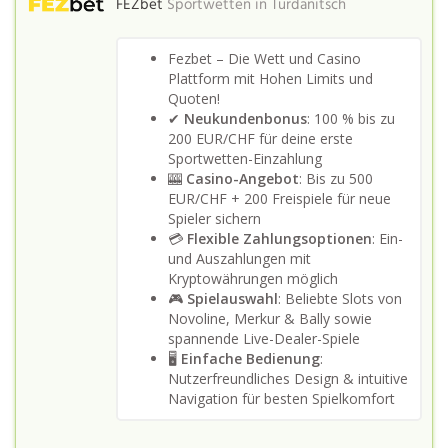
FEZbet
Sportwetten in
Turdanitsch
Fezbet – Die Wett und Casino
Plattform mit Hohen Limits und
Quoten!
✔
Neukundenbonus
: 100 % bis zu
200 EUR/CHF für deine erste
Sportwetten-Einzahlung
🎰
Casino-Angebot
: Bis zu 500
EUR/CHF + 200 Freispiele für neue
Spieler sichern
💳
Flexible Zahlungsoptionen
: Ein-
und Auszahlungen mit
Kryptowährungen möglich
🎮
Spielauswahl
: Beliebte Slots von
Novoline, Merkur & Bally sowie
spannende Live-Dealer-Spiele
🖥️
Einfache Bedienung
:
Nutzerfreundliches Design & intuitive
Navigation für besten Spielkomfort