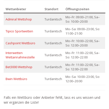
Wettanbieter
Standort
Öffnungszeiten
Mo–Fr: 09:00–21:00, Sa–
Admiral Wettshop
Turdanitsch
So: 10:00–20:00
Mo–Sa: 09:00–23:00, So:
Tipico Sportwetten
Turdanitsch
11:00–21:00
Mo–Fr: 10:00–22:00, Sa–
Cashpoint Wettbüro
Turdanitsch
So: 12:00–20:00
Interwetten
Mo–Fr: 11:00–22:00, Sa–
Turdanitsch
Wettannahmestelle
So: 12:00–22:00
Mo–Fr: 11:00–22:00, Sa–
Bet3000 Wettshop
Turdanitsch
So: 12:00–22:00
Mo–Sa: 10:00–23:00, So:
Bwin Wettbüro
Turdanitsch
12:00–20:00
Falls ein Wettbüro oder Anbieter fehlt, lass es uns wissen und
wir ergänzen die Liste!