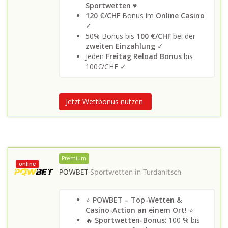
Sportwetten
♥
120 €/CHF
Bonus im
Online Casino
✓
50% Bonus bis
100 €/CHF
bei der
zweiten Einzahlung
✓
Jeden
Freitag Reload Bonus
bis
100€/CHF ✓
Jetzt Wettbonus nutzen
Premium
online
POWBET
Sportwetten in
Turdanitsch
⭐
POWBET – Top-Wetten &
Casino-Action an einem Ort!
⭐
🔥
Sportwetten-Bonus
: 100 % bis