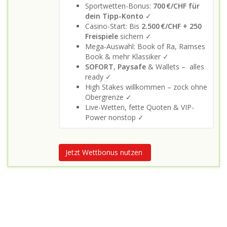
Sportwetten-Bonus:
700 €/CHF für
dein Tipp-Konto
✓
Casino-Start: Bis
2.500 €/CHF + 250
Freispiele
sichern ✓
Mega-Auswahl: Book of Ra, Ramses
Book & mehr Klassiker ✓
SOFORT
,
Paysafe
& Wallets – alles
ready ✓
High Stakes willkommen – zock ohne
Obergrenze ✓
Live-Wetten, fette Quoten & VIP-
Power nonstop ✓
Jetzt Wettbonus nutzen