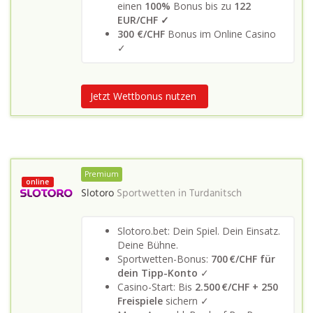
einen
100%
Bonus bis zu
122
EUR/CHF ✓
300 €/CHF
Bonus im Online Casino
✓
Jetzt Wettbonus nutzen
Premium
online
Slotoro
Sportwetten in
Turdanitsch
Slotoro.bet: Dein Spiel. Dein Einsatz.
Deine Bühne.
Sportwetten-Bonus:
700 €/CHF für
dein Tipp-Konto
✓
Casino-Start: Bis
2.500 €/CHF + 250
Freispiele
sichern ✓