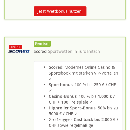
Jetzt Wettbonus nutzen
Premium
online
Scored
Sportwetten in
Turdanitsch
Scored
: Modernes Online Casino &
Sportsbook mit starken VIP-Vorteilen
✓
Sportbonus
: 100 % bis
250 € / CHF
✓
Casino-Bonus
: 100 % bis
1.000 € /
CHF + 100 Freispiele
✓
Highroller Sport-Bonus:
50% bis zu
5000 € / CHF
✓
Großzügiges
Cashback bis 2.000 € /
CHF
sowie regelmäßige