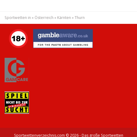
Sportwetten in
»
Österreich
»
Kärnten
»
Thurn
Sportwettenverzeichnis.com © 2026 - Das große Sportwetten