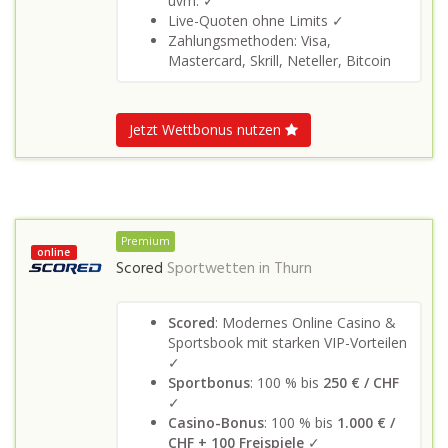
uvm. ✓
Live-Quoten ohne Limits ✓
Zahlungsmethoden: Visa,
Mastercard, Skrill, Neteller, Bitcoin
Jetzt Wettbonus nutzen
Premium
online
Scored
Sportwetten in
Thurn
Scored
: Modernes Online Casino &
Sportsbook mit starken VIP-Vorteilen
✓
Sportbonus
: 100 % bis
250 € / CHF
✓
Casino-Bonus
: 100 % bis
1.000 € /
CHF + 100 Freispiele
✓