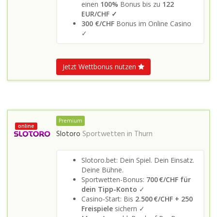
einen
100%
Bonus bis zu
122
EUR/CHF ✓
300 €/CHF
Bonus im Online Casino
✓
Jetzt Wettbonus nutzen
Premium
online
Slotoro
Sportwetten in
Thurn
Slotoro.bet: Dein Spiel. Dein Einsatz.
Deine Bühne.
Sportwetten-Bonus:
700 €/CHF für
dein Tipp-Konto
✓
Casino-Start: Bis
2.500 €/CHF + 250
Freispiele
sichern ✓