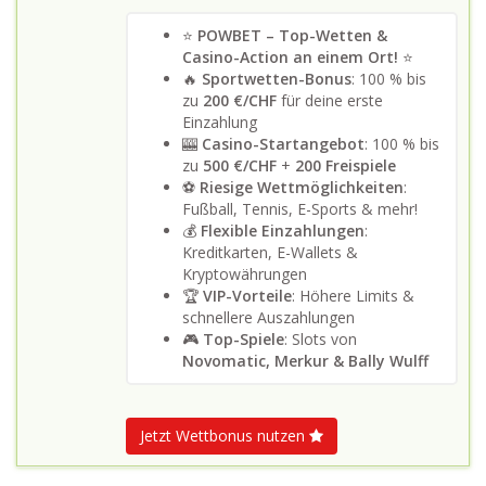
⭐
POWBET – Top-Wetten &
Casino-Action an einem Ort!
⭐
🔥
Sportwetten-Bonus
: 100 % bis
zu
200 €/CHF
für deine erste
Einzahlung
🎰
Casino-Startangebot
: 100 % bis
zu
500 €/CHF
+
200 Freispiele
⚽
Riesige Wettmöglichkeiten
:
Fußball, Tennis, E-Sports & mehr!
💰
Flexible Einzahlungen
:
Kreditkarten, E-Wallets &
Kryptowährungen
🏆
VIP-Vorteile
: Höhere Limits &
schnellere Auszahlungen
🎮
Top-Spiele
: Slots von
Novomatic, Merkur & Bally Wulff
Jetzt Wettbonus nutzen