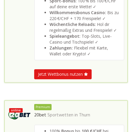
Sport-Bonus:
100 % bis 100 €/CHF
auf deine erste Wette! ✓
Willkommensbonus Casino:
Bis zu
220 €/CHF + 170 Freispiele! ✓
Wöchentliche Reloads:
Hol dir
regelmäßig Extras und Freispiele! ✓
Spieleangebot:
Top-Slots, Live-
Casino und Tischspiele! ✓
Zahlungen:
Flexibel mit Karte,
Wallet oder Krypto! ✓
Jetzt Wettbonus nutzen
Premium
online
20bet
Sportwetten in
Thurn
100%
Bonus
bis
100 €/CHF
bei