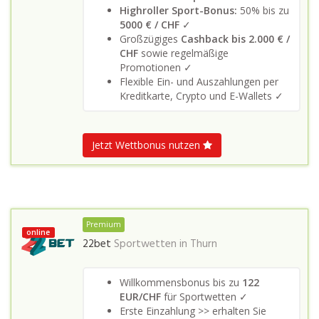
Highroller Sport-Bonus:
50% bis zu
5000 € / CHF
✓
Großzügiges
Cashback bis 2.000 € /
CHF
sowie regelmäßige
Promotionen ✓
Flexible Ein- und Auszahlungen per
Kreditkarte, Crypto und E-Wallets ✓
Jetzt Wettbonus nutzen
Premium
online
22bet
Sportwetten in
Thurn
Willkommensbonus bis zu
122
EUR/CHF
für Sportwetten ✓
Erste Einzahlung >> erhalten Sie