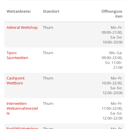
Wettanbieter
Standort
Öffnungsze
iten
Admiral Wettshop
Thurn
Mo–Fr:
09:00–21:00,
Sa–So:
10:00–20:00
Tipico
Thurn
Mo–Sa:
Sportwetten
09:00–23:00,
So: 11:00–
21:00
Cashpoint
Thurn
Mo–Fr:
Wettbüro
10:00–22:00,
Sa–So:
12:00–20:00
Interwetten
Thurn
Mo–Fr:
Wettannahmestel
11:00–22:00,
le
Sa–So:
12:00–22:00
Bet3000 Wettshop
Thurn
Mo–Fr: