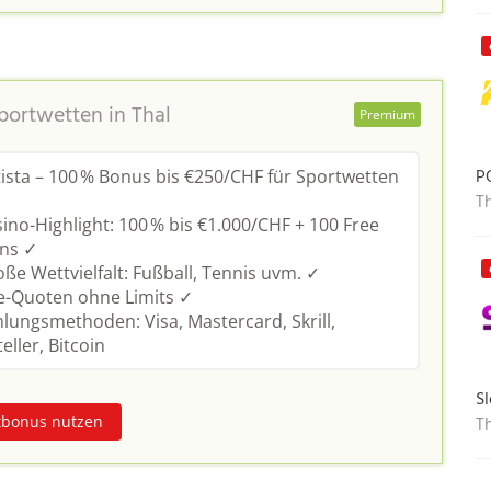
portwetten in
Thal
Premium
P
ista – 100 % Bonus bis €250/CHF für Sportwetten
T
ino-Highlight: 100 % bis €1.000/CHF + 100 Free
ins ✓
ße Wettvielfalt: Fußball, Tennis uvm. ✓
e-Quoten ohne Limits ✓
lungsmethoden: Visa, Mastercard, Skrill,
eller, Bitcoin
S
ttbonus nutzen
T