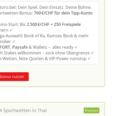
toro.bet: Dein Spiel. Dein Einsatz. Deine Bühne.
ortwetten-Bonus:
700 €/CHF für dein Tipp-Konto
ino-Start: Bis
2.500 €/CHF + 250 Freispiele
chern ✓
ga-Auswahl: Book of Ra, Ramses Book & mehr
ssiker ✓
FORT
,
Paysafe
& Wallets – alles ready ✓
gh Stakes willkommen – zock ohne Obergrenze ✓
e-Wetten, fette Quoten & VIP-Power nonstop ✓
ttbonus nutzen
n
Sportwetten in
Thal
Premium