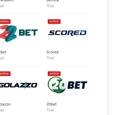
ranawin
Betista
hal
Thal
online
online
2bet
Scored
hal
Thal
online
online
olazzo
20bet
hal
Thal