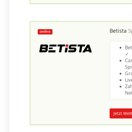
Betista
S
online
Bet
✓
Cas
Sp
Gro
Liv
Zah
Net
Jetzt We