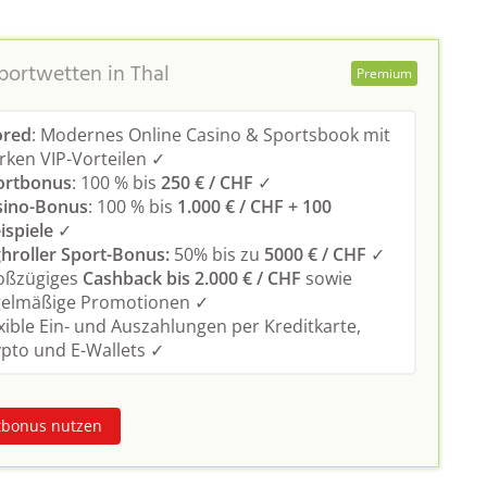
portwetten in
Thal
Premium
ored
: Modernes Online Casino & Sportsbook mit
rken VIP-Vorteilen ✓
ortbonus
: 100 % bis
250 € / CHF
✓
sino-Bonus
: 100 % bis
1.000 € / CHF + 100
ispiele
✓
hroller Sport-Bonus:
50% bis zu
5000 € / CHF
✓
oßzügiges
Cashback bis 2.000 € / CHF
sowie
gelmäßige Promotionen ✓
xible Ein- und Auszahlungen per Kreditkarte,
pto und E-Wallets ✓
ttbonus nutzen