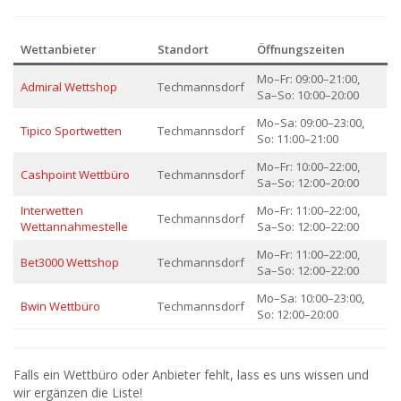
Wettanbieter
Standort
Öffnungszeiten
Mo–Fr: 09:00–21:00,
Admiral Wettshop
Techmannsdorf
Sa–So: 10:00–20:00
Mo–Sa: 09:00–23:00,
Tipico Sportwetten
Techmannsdorf
So: 11:00–21:00
Mo–Fr: 10:00–22:00,
Cashpoint Wettbüro
Techmannsdorf
Sa–So: 12:00–20:00
Interwetten
Mo–Fr: 11:00–22:00,
Techmannsdorf
Wettannahmestelle
Sa–So: 12:00–22:00
Mo–Fr: 11:00–22:00,
Bet3000 Wettshop
Techmannsdorf
Sa–So: 12:00–22:00
Mo–Sa: 10:00–23:00,
Bwin Wettbüro
Techmannsdorf
So: 12:00–20:00
Falls ein Wettbüro oder Anbieter fehlt, lass es uns wissen und
wir ergänzen die Liste!