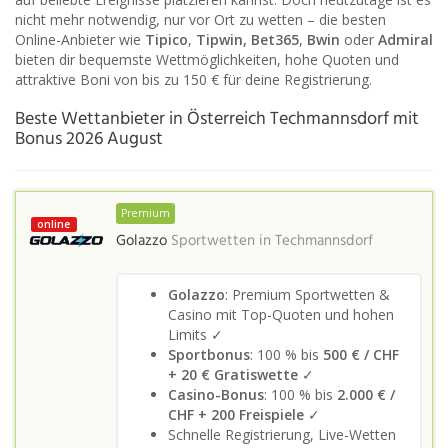
nicht mehr notwendig, nur vor Ort zu wetten – die besten
Online-Anbieter wie
Tipico
,
Tipwin, Bet365
,
Bwin
oder
Admiral
bieten dir bequemste Wettmöglichkeiten, hohe Quoten und
attraktive Boni von bis zu 150 € für deine Registrierung.
Beste Wettanbieter in Österreich Techmannsdorf mit
Bonus 2026 August
Premium
online
Golazzo
Sportwetten in
Techmannsdorf
Golazzo
: Premium Sportwetten &
Casino mit Top-Quoten und hohen
Limits ✓
Sportbonus
: 100 % bis
500 € / CHF
+ 20 € Gratiswette
✓
Casino-Bonus
: 100 % bis
2.000 € /
CHF + 200 Freispiele
✓
Schnelle Registrierung, Live-Wetten