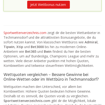
Jetzt Wettbonus nutzen
Sportwettenverzeichnis.com
zeigt dir die besten Wettanbieter in
Techmannsdorf und die attraktivsten Bonusangebote, die du
sofort nutzen kannst. Von klassischen Wettbüros wie
Admiral
,
Tipwin
,
Xtip
und
Bet3000
bis hin zu modernen Online-
Anbietern wie
Bet365
und
Bwin
findest du hier die besten
Optionen, um auf Bundesliga, Champions League und mehr zu
wetten. Viele dieser Anbieter punkten mit hohen Quoten,
Kombiwetten und teilweise steuerfreien Wettmöglichkeiten.
Wettquoten vergleichen – Bessere Gewinne bei
Online-Wetten oder im Wettbüro in Techmannsdorf?
Wettquoten machen den Unterschied, vor allem bei
Kombiwetten: Höhere Quoten bedeuten höhere Gewinne.
Deshalb ist es sinnvoll, die Quoten vorab zu vergleichen.
Sportwettenverzeichnis.com
gibt dir die Möglichkeit, lokale