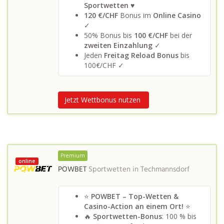
Sportwetten
♥
120 €/CHF
Bonus im
Online Casino
✓
50% Bonus bis
100 €/CHF
bei der
zweiten Einzahlung
✓
Jeden
Freitag Reload Bonus
bis
100€/CHF ✓
Jetzt Wettbonus nutzen
Premium
online
POWBET
Sportwetten in
Techmannsdorf
⭐
POWBET – Top-Wetten &
Casino-Action an einem Ort!
⭐
🔥
Sportwetten-Bonus
: 100 % bis