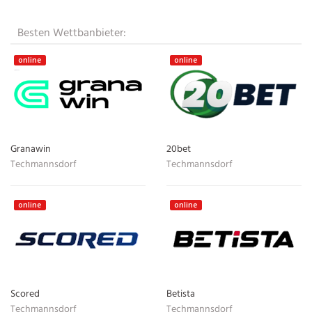
Besten Wettbanbieter:
online
online
Granawin
20bet
Techmannsdorf
Techmannsdorf
online
online
Scored
Betista
Techmannsdorf
Techmannsdorf