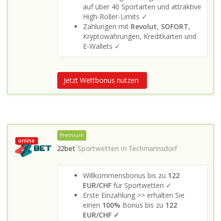
auf über 40 Sportarten und attraktive
High-Roller-Limits ✓
Zahlungen mit
Revolut
,
SOFORT
,
Kryptowährungen, Kreditkarten und
E-Wallets ✓
Jetzt Wettbonus nutzen
Premium
online
22bet
Sportwetten in
Techmannsdorf
Willkommensbonus bis zu
122
EUR/CHF
für Sportwetten ✓
Erste Einzahlung >> erhalten Sie
einen
100%
Bonus bis zu
122
EUR/CHF ✓