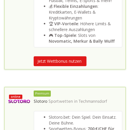
Fußball, Tennis, E-Sports & mehr!
💰
Flexible Einzahlungen
:
Kreditkarten, E-Wallets &
Kryptowährungen
🏆
VIP-Vorteile
: Höhere Limits &
schnellere Auszahlungen
🎮
Top-Spiele
: Slots von
Novomatic, Merkur & Bally Wulff
Jetzt Wettbonus nutzen
Premium
online
Slotoro
Sportwetten in
Techmannsdorf
Slotoro.bet: Dein Spiel. Dein Einsatz.
Deine Bühne.
Sportwetten-Bonus:
700 €/CHF für