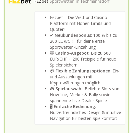
FEZbet
Sportwetten in
Techmannsdorf
Fezbet – Die Wett und Casino
Plattform mit Hohen Limits und
Quoten!
✔
Neukundenbonus
: 100 % bis zu
200 EUR/CHF für deine erste
Sportwetten-Einzahlung
🎰
Casino-Angebot
: Bis zu 500
EUR/CHF + 200 Freispiele für neue
Spieler sichern
💳
Flexible Zahlungsoptionen
: Ein-
und Auszahlungen mit
Kryptowährungen möglich
🎮
Spielauswahl
: Beliebte Slots von
Novoline, Merkur & Bally sowie
spannende Live-Dealer-Spiele
🖥️
Einfache Bedienung
:
Nutzerfreundliches Design & intuitive
Navigation für besten Spielkomfort