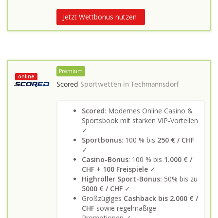
Jetzt Wettbonus nutzen
Premium
online
Scored
Sportwetten in
Techmannsdorf
Scored
: Modernes Online Casino &
Sportsbook mit starken VIP-Vorteilen
✓
Sportbonus
: 100 % bis
250 € / CHF
✓
Casino-Bonus
: 100 % bis
1.000 € /
CHF + 100 Freispiele
✓
Highroller Sport-Bonus:
50% bis zu
5000 € / CHF
✓
Großzügiges
Cashback bis 2.000 € /
CHF
sowie regelmäßige
Promotionen ✓