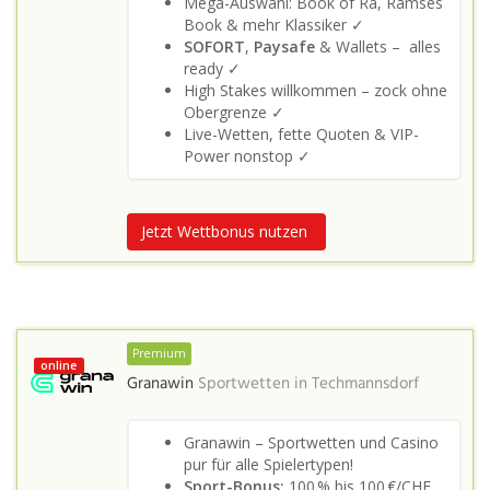
Mega-Auswahl: Book of Ra, Ramses
Book & mehr Klassiker ✓
SOFORT
,
Paysafe
& Wallets – alles
ready ✓
High Stakes willkommen – zock ohne
Obergrenze ✓
Live-Wetten, fette Quoten & VIP-
Power nonstop ✓
Jetzt Wettbonus nutzen
Premium
online
Granawin
Sportwetten in
Techmannsdorf
Granawin – Sportwetten und Casino
pur für alle Spielertypen!
Sport-Bonus:
100 % bis 100 €/CHF