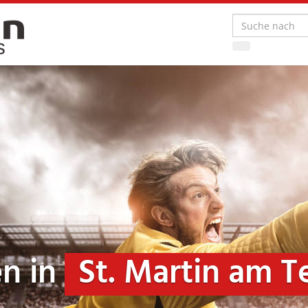
n in
St. Martin am T