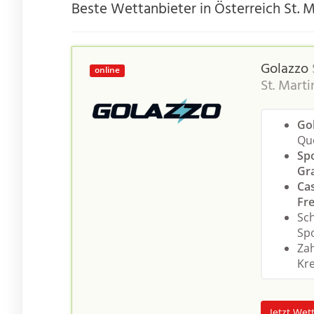
Beste Wettanbieter in Österreich St. 
Golazzo
online
St. Mart
Go
Qu
Sp
Gr
Ca
Fre
Sch
Spo
Za
Kre
Jetzt We