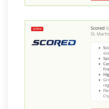
Scored
S
online
St. Mart
Sc
sta
Sp
Ca
Fre
Hig
Gr
re
Fle
Cry