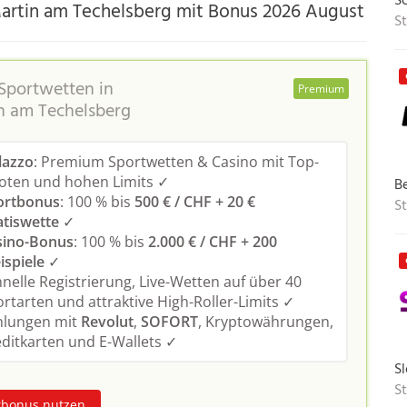
S
Martin am Techelsberg mit Bonus 2026 August
S
Sportwetten in
Premium
in am Techelsberg
lazzo
: Premium Sportwetten & Casino mit Top-
oten und hohen Limits ✓
Be
ortbonus
: 100 % bis
500 € / CHF + 20 €
S
atiswette
✓
sino-Bonus
: 100 % bis
2.000 € / CHF + 200
ispiele
✓
nelle Registrierung, Live-Wetten auf über 40
rtarten und attraktive High-Roller-Limits ✓
hlungen mit
Revolut
,
SOFORT
, Kryptowährungen,
ditkarten und E-Wallets ✓
S
S
ttbonus nutzen