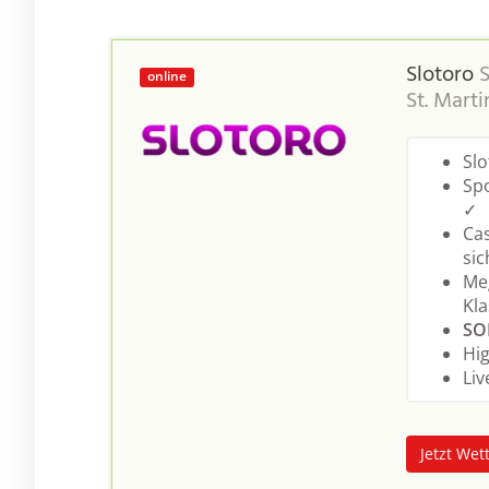
Slotoro
online
St. Mart
Slo
Sp
✓
Cas
si
Me
Kla
SO
Hi
Liv
Jetzt We