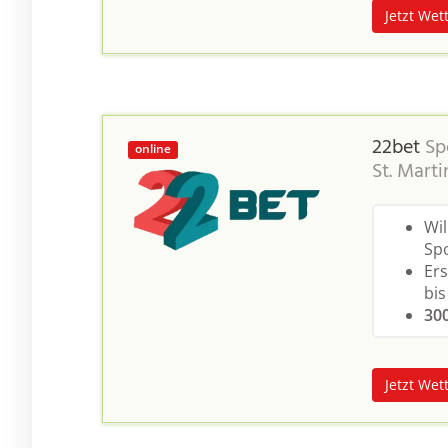
Jetzt We
22bet
Sp
online
St. Mart
Wi
Sp
Ers
bis
30
Jetzt We