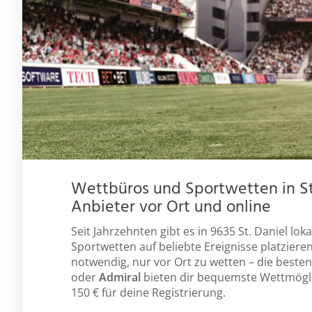
Wettbüros und Sportwetten in St. 
Anbieter vor Ort und online
Seit Jahrzehnten gibt es in 9635 St. Daniel l
Sportwetten auf beliebte Ereignisse platziere
notwendig, nur vor Ort zu wetten – die beste
oder
Admiral
bieten dir bequemste Wettmögli
150 € für deine Registrierung.