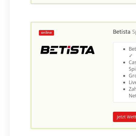
Betista
S
online
Bet
✓
Cas
Sp
Gro
Liv
Zah
Net
Jetzt We