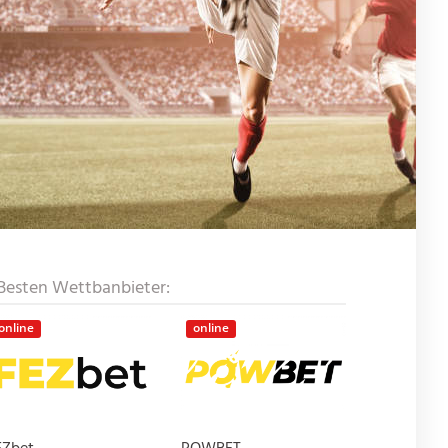
Besten Wettbanbieter:
online
online