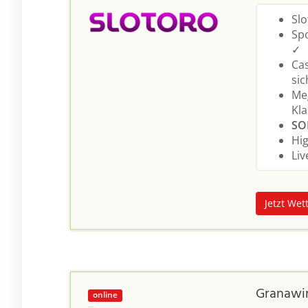
Slo
Sp
✓
Cas
si
Me
Kla
SO
Hi
Liv
Jetzt We
Granawi
online