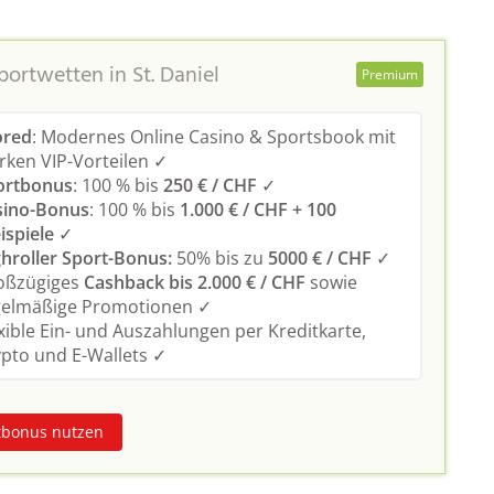
portwetten in
St. Daniel
Premium
ored
: Modernes Online Casino & Sportsbook mit
rken VIP-Vorteilen ✓
ortbonus
: 100 % bis
250 € / CHF
✓
sino-Bonus
: 100 % bis
1.000 € / CHF + 100
ispiele
✓
hroller Sport-Bonus:
50% bis zu
5000 € / CHF
✓
oßzügiges
Cashback bis 2.000 € / CHF
sowie
gelmäßige Promotionen ✓
xible Ein- und Auszahlungen per Kreditkarte,
pto und E-Wallets ✓
ttbonus nutzen