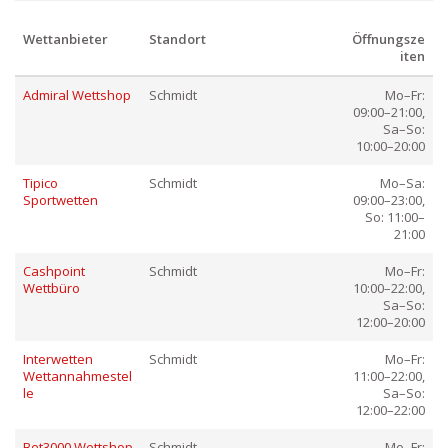
Wettanbieter
Standort
Öffnungsze
iten
Admiral Wettshop
Schmidt
Mo–Fr:
09:00–21:00,
Sa–So:
10:00–20:00
Tipico
Schmidt
Mo–Sa:
Sportwetten
09:00–23:00,
So: 11:00–
21:00
Cashpoint
Schmidt
Mo–Fr:
Wettbüro
10:00–22:00,
Sa–So:
12:00–20:00
Interwetten
Schmidt
Mo–Fr:
Wettannahmestel
11:00–22:00,
le
Sa–So:
12:00–22:00
Bet3000 Wettshop
Schmidt
Mo–Fr: