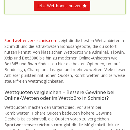
Jetzt Wettbonus nutzen
Sportwettenverzeichnis.com
zeigt dir die besten Wettanbieter in
Schmidt und die attraktivsten Bonusangebote, die du sofort
nutzen kannst. Von klassischen Wettbüros wie
Admiral
,
Tipwin
,
Xtip
und
Bet3000
bis hin zu modernen Online-Anbietern wie
Bet365
und
Bwin
findest du hier die besten Optionen, um auf
Bundesliga, Champions League und mehr zu wetten. Viele dieser
Anbieter punkten mit hohen Quoten, Kombiwetten und teilweise
steuerfreien Wettmöglichkeiten.
Wettquoten vergleichen – Bessere Gewinne bei
Online-Wetten oder im Wettbüro in Schmidt?
Wettquoten machen den Unterschied, vor allem bei
Kombiwetten: Höhere Quoten bedeuten höhere Gewinne.
Deshalb ist es sinnvoll, die Quoten vorab zu vergleichen.
Sportwettenverzeichnis.com
gibt dir die Möglichkeit, lokale