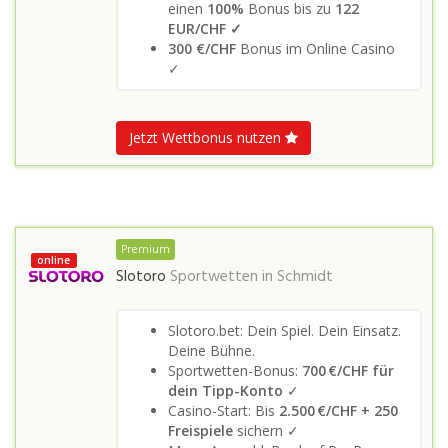
einen
100%
Bonus bis zu
122
EUR/CHF ✓
300 €/CHF
Bonus im Online Casino
✓
Jetzt Wettbonus nutzen
Premium
online
Slotoro
Sportwetten in
Schmidt
Slotoro.bet: Dein Spiel. Dein Einsatz.
Deine Bühne.
Sportwetten-Bonus:
700 €/CHF für
dein Tipp-Konto
✓
Casino-Start: Bis
2.500 €/CHF + 250
Freispiele
sichern ✓