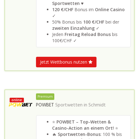
Sportwetten
♥
120 €/CHF
Bonus im
Online Casino
✓
50% Bonus bis
100 €/CHF
bei der
zweiten Einzahlung
✓
Jeden
Freitag Reload Bonus
bis
100€/CHF ✓
Jetzt Wettbonus nutzen
Premium
online
POWBET
Sportwetten in
Schmidt
⭐
POWBET – Top-Wetten &
Casino-Action an einem Ort!
⭐
🔥
Sportwetten-Bonus
: 100 % bis