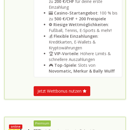
zu
200 €/CHF
für deine erste
Einzahlung
🎰
Casino-Startangebot
: 100 % bis
zu
500 €/CHF
+
200 Freispiele
⚽
Riesige Wettmöglichkeiten
:
Fußball, Tennis, E-Sports & mehr!
💰
Flexible Einzahlungen
:
Kreditkarten, E-Wallets &
Kryptowährungen
🏆
VIP-Vorteile
: Höhere Limits &
schnellere Auszahlungen
🎮
Top-Spiele
: Slots von
Novomatic, Merkur & Bally Wulff
Jetzt Wettbonus nutzen
Premium
online