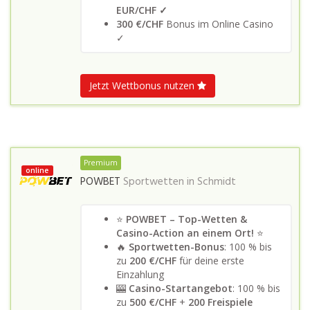
EUR/CHF ✓
300 €/CHF
Bonus im Online Casino
✓
Jetzt Wettbonus nutzen
Premium
online
POWBET
Sportwetten in
Schmidt
⭐
POWBET – Top-Wetten &
Casino-Action an einem Ort!
⭐
🔥
Sportwetten-Bonus
: 100 % bis
zu
200 €/CHF
für deine erste
Einzahlung
🎰
Casino-Startangebot
: 100 % bis
zu
500 €/CHF
+
200 Freispiele