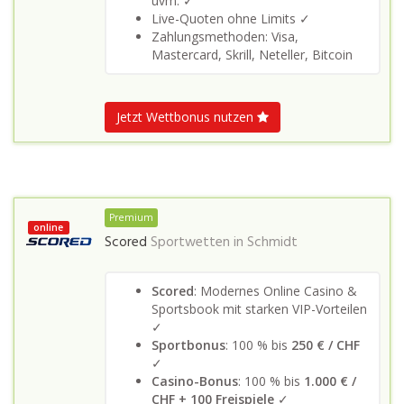
uvm. ✓
Live-Quoten ohne Limits ✓
Zahlungsmethoden: Visa,
Mastercard, Skrill, Neteller, Bitcoin
Jetzt Wettbonus nutzen
Premium
online
Scored
Sportwetten in
Schmidt
Scored
: Modernes Online Casino &
Sportsbook mit starken VIP-Vorteilen
✓
Sportbonus
: 100 % bis
250 € / CHF
✓
Casino-Bonus
: 100 % bis
1.000 € /
CHF + 100 Freispiele
✓