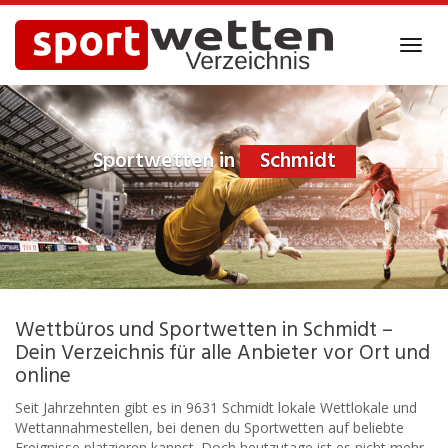
Skip
to
Toggl
main
navig
content
Sportwetten in
Schmidt
Wettbüros und Sportwetten in Schmidt –
Dein Verzeichnis für alle Anbieter vor Ort und
online
Seit Jahrzehnten gibt es in 9631 Schmidt lokale Wettlokale und
Wettannahmestellen, bei denen du Sportwetten auf beliebte
Ereignisse platzieren kannst. Doch heutzutage ist es nicht mehr