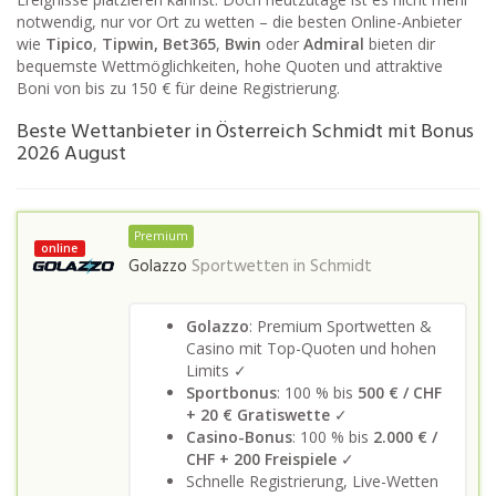
notwendig, nur vor Ort zu wetten – die besten Online-Anbieter
wie
Tipico
,
Tipwin, Bet365
,
Bwin
oder
Admiral
bieten dir
bequemste Wettmöglichkeiten, hohe Quoten und attraktive
Boni von bis zu 150 € für deine Registrierung.
Beste Wettanbieter in Österreich Schmidt mit Bonus
2026 August
Premium
online
Golazzo
Sportwetten in
Schmidt
Golazzo
: Premium Sportwetten &
Casino mit Top-Quoten und hohen
Limits ✓
Sportbonus
: 100 % bis
500 € / CHF
+ 20 € Gratiswette
✓
Casino-Bonus
: 100 % bis
2.000 € /
CHF + 200 Freispiele
✓
Schnelle Registrierung, Live-Wetten