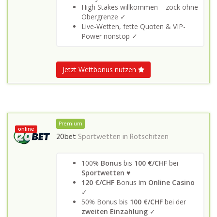
High Stakes willkommen – zock ohne
Obergrenze ✓
Live-Wetten, fette Quoten & VIP-
Power nonstop ✓
Jetzt Wettbonus nutzen
Premium
online
20bet
Sportwetten in
Rotschitzen
100%
Bonus
bis
100 €/CHF
bei
Sportwetten
♥
120 €/CHF
Bonus im
Online Casino
✓
50% Bonus bis
100 €/CHF
bei der
zweiten Einzahlung
✓