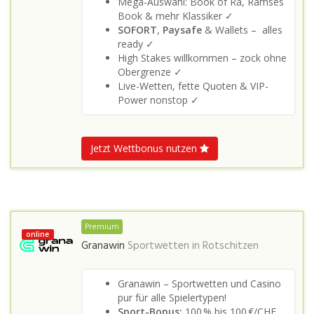
Mega-Auswahl: Book of Ra, Ramses
Book & mehr Klassiker ✓
SOFORT
,
Paysafe
& Wallets – alles
ready ✓
High Stakes willkommen – zock ohne
Obergrenze ✓
Live-Wetten, fette Quoten & VIP-
Power nonstop ✓
Jetzt Wettbonus nutzen
Premium
online
Granawin
Sportwetten in
Rotschitzen
Granawin – Sportwetten und Casino
pur für alle Spielertypen!
Sport-Bonus:
100 % bis 100 €/CHF