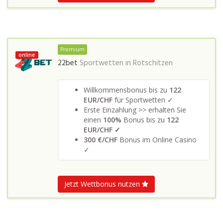
Premium
online
22bet
Sportwetten in
Rotschitzen
Willkommensbonus bis zu
122
EUR/CHF
für Sportwetten ✓
Erste Einzahlung >> erhalten Sie
einen
100%
Bonus bis zu
122
EUR/CHF ✓
300 €/CHF
Bonus im Online Casino
✓
Jetzt Wettbonus nutzen