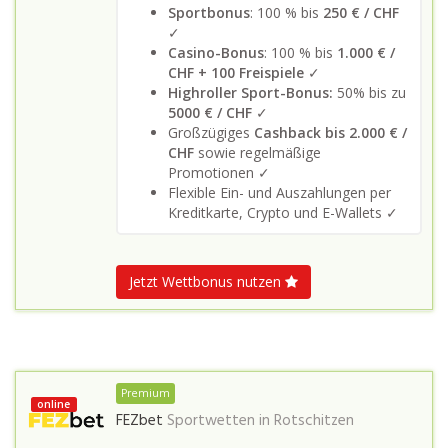
Sportbonus
: 100 % bis
250 € / CHF
✓
Casino-Bonus
: 100 % bis
1.000 € /
CHF + 100 Freispiele
✓
Highroller Sport-Bonus:
50% bis zu
5000 € / CHF
✓
Großzügiges
Cashback bis 2.000 € /
CHF
sowie regelmäßige
Promotionen ✓
Flexible Ein- und Auszahlungen per
Kreditkarte, Crypto und E-Wallets ✓
Jetzt Wettbonus nutzen
Premium
online
FEZbet
Sportwetten in
Rotschitzen