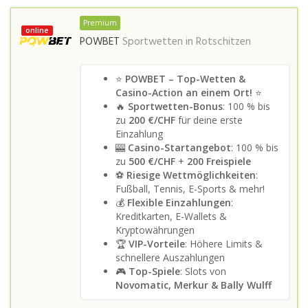
Premium
online
POWBET
Sportwetten in
Rotschitzen
⭐
POWBET – Top-Wetten &
Casino-Action an einem Ort!
⭐
🔥
Sportwetten-Bonus
: 100 % bis
zu
200 €/CHF
für deine erste
Einzahlung
🎰
Casino-Startangebot
: 100 % bis
zu
500 €/CHF
+
200 Freispiele
⚽
Riesige Wettmöglichkeiten
:
Fußball, Tennis, E-Sports & mehr!
💰
Flexible Einzahlungen
:
Kreditkarten, E-Wallets &
Kryptowährungen
🏆
VIP-Vorteile
: Höhere Limits &
schnellere Auszahlungen
🎮
Top-Spiele
: Slots von
Novomatic, Merkur & Bally Wulff