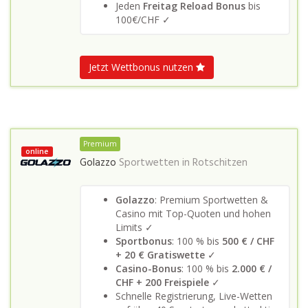
Jeden
Freitag Reload Bonus
bis
100€/CHF ✓
Jetzt Wettbonus nutzen
Premium
online
Golazzo
Sportwetten in
Rotschitzen
Golazzo
: Premium Sportwetten &
Casino mit Top-Quoten und hohen
Limits ✓
Sportbonus
: 100 % bis
500 € / CHF
+ 20 € Gratiswette
✓
Casino-Bonus
: 100 % bis
2.000 € /
CHF + 200 Freispiele
✓
Schnelle Registrierung, Live-Wetten