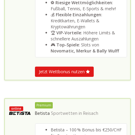
⚽
Riesige Wettmöglichkeiten
:
Fußball, Tennis, E-Sports & mehr!
💰
Flexible Einzahlungen
:
Kreditkarten, E-Wallets &
Kryptowährungen
🏆
VIP-Vorteile
: Höhere Limits &
schnellere Auszahlungen
🎮
Top-Spiele
: Slots von
Novomatic, Merkur & Bally Wulff
Jetzt Wettbonus nutzen
Premium
online
Betista
Sportwetten in
Reisach
Betista – 100 % Bonus bis €250/CHF