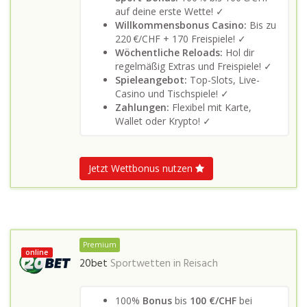
auf deine erste Wette! ✓
Willkommensbonus Casino:
Bis zu
220 €/CHF + 170 Freispiele! ✓
Wöchentliche Reloads:
Hol dir
regelmäßig Extras und Freispiele! ✓
Spieleangebot:
Top-Slots, Live-
Casino und Tischspiele! ✓
Zahlungen:
Flexibel mit Karte,
Wallet oder Krypto! ✓
Jetzt Wettbonus nutzen
Premium
online
20bet
Sportwetten in
Reisach
100%
Bonus
bis
100 €/CHF
bei