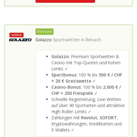
Premium
online
Golazzo
Sportwetten in
Reisach
Golazzo
: Premium Sportwetten &
Casino mit Top-Quoten und hohen
Limits ✓
Sportbonus
: 100 % bis
500 € / CHF
+ 20 € Gratiswette
✓
Casino-Bonus
: 100 % bis
2.000 € /
CHF + 200 Freispiele
✓
Schnelle Registrierung, Live-Wetten
auf über 40 Sportarten und attraktive
High-Roller-Limits ✓
Zahlungen mit
Revolut
,
SOFORT
,
Kryptowährungen, Kreditkarten und
E-Wallets ✓