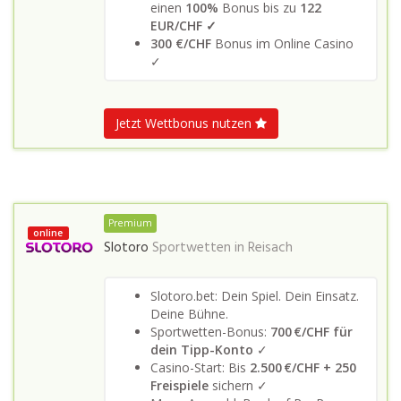
einen
100%
Bonus bis zu
122
EUR/CHF ✓
300 €/CHF
Bonus im Online Casino
✓
Jetzt Wettbonus nutzen
Premium
online
Slotoro
Sportwetten in
Reisach
Slotoro.bet: Dein Spiel. Dein Einsatz.
Deine Bühne.
Sportwetten-Bonus:
700 €/CHF für
dein Tipp-Konto
✓
Casino-Start: Bis
2.500 €/CHF + 250
Freispiele
sichern ✓