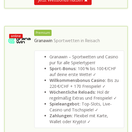
Premium
online
Granawin
Sportwetten in
Reisach
Granawin – Sportwetten und Casino
pur für alle Spielertypen!
Sport-Bonus:
100 % bis 100 €/CHF
auf deine erste Wette! ✓
Willkommensbonus Casino:
Bis zu
220 €/CHF + 170 Freispiele! ✓
Wöchentliche Reloads:
Hol dir
regelmäßig Extras und Freispiele! ✓
Spieleangebot:
Top-Slots, Live-
Casino und Tischspiele! ✓
Zahlungen:
Flexibel mit Karte,
Wallet oder Krypto! ✓