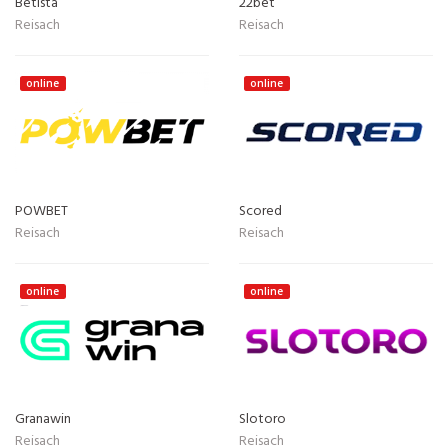
Betista
22bet
Reisach
Reisach
online
online
POWBET
Scored
Reisach
Reisach
online
online
Granawin
Slotoro
Reisach
Reisach