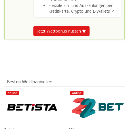
Flexible Ein- und Auszahlungen per
Kreditkarte, Crypto und E-Wallets ✓
Jetzt Wettbonus nutzen
Besten Wettbanbieter:
online
online