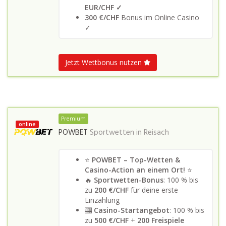
EUR/CHF ✓
300 €/CHF
Bonus im Online Casino
✓
Jetzt Wettbonus nutzen
Premium
online
POWBET
Sportwetten in
Reisach
⭐
POWBET – Top-Wetten &
Casino-Action an einem Ort!
⭐
🔥
Sportwetten-Bonus
: 100 % bis
zu
200 €/CHF
für deine erste
Einzahlung
🎰
Casino-Startangebot
: 100 % bis
zu
500 €/CHF
+
200 Freispiele