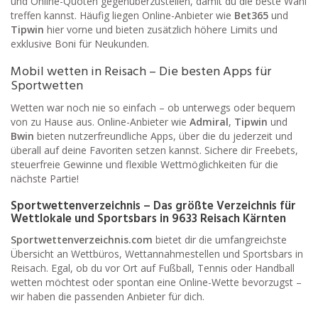
und Online-Quoten gegenüberzustellen, damit du die beste Wahl
treffen kannst. Häufig liegen Online-Anbieter wie
Bet365
und
Tipwin
hier vorne und bieten zusätzlich höhere Limits und
exklusive Boni für Neukunden.
Mobil wetten in Reisach – Die besten Apps für
Sportwetten
Wetten war noch nie so einfach – ob unterwegs oder bequem
von zu Hause aus. Online-Anbieter wie
Admiral
,
Tipwin
und
Bwin
bieten nutzerfreundliche Apps, über die du jederzeit und
überall auf deine Favoriten setzen kannst. Sichere dir Freebets,
steuerfreie Gewinne und flexible Wettmöglichkeiten für die
nächste Partie!
Sportwettenverzeichnis – Das größte Verzeichnis für
Wettlokale und Sportsbars in 9633 Reisach
Kärnten
Sportwettenverzeichnis.com
bietet dir die umfangreichste
Übersicht an Wettbüros, Wettannahmestellen und Sportsbars in
Reisach. Egal, ob du vor Ort auf Fußball, Tennis oder Handball
wetten möchtest oder spontan eine Online-Wette bevorzugst –
wir haben die passenden Anbieter für dich.