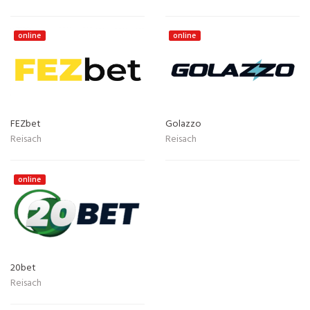
online
online
FEZbet
Golazzo
Reisach
Reisach
online
20bet
Reisach