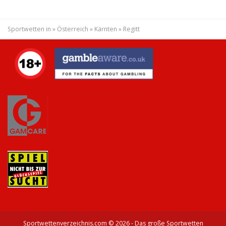
Sportwetten in
»
Österreich
»
Kärnten
»
Regitt
Sportwettenverzeichnis.com © 2026 - Das große Sportwetten