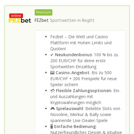
Premium
online
FEZbet
Sportwetten in
Regitt
Fezbet – Die Wett und Casino
Plattform mit Hohen Limits und
Quoten!
✔
Neukundenbonus
: 100 % bis zu
200 EUR/CHF für deine erste
Sportwetten-Einzahlung
🎰
Casino-Angebot
: Bis zu 500
EUR/CHF + 200 Freispiele für neue
Spieler sichern
💳
Flexible Zahlungsoptionen
: Ein-
und Auszahlungen mit
Kryptowährungen möglich
🎮
Spielauswahl
: Beliebte Slots von
Novoline, Merkur & Bally sowie
spannende Live-Dealer-Spiele
🖥️
Einfache Bedienung
:
Nutzerfreundliches Design & intuitive