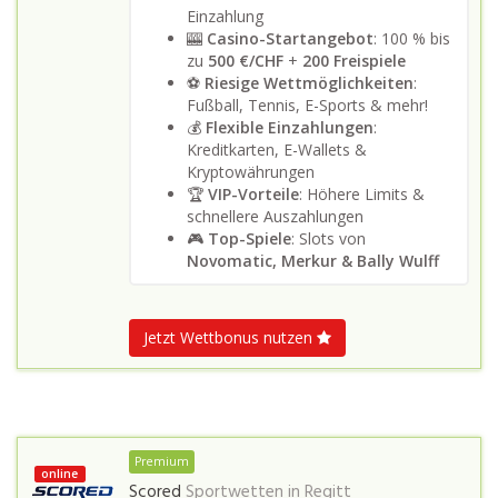
Einzahlung
🎰
Casino-Startangebot
: 100 % bis
zu
500 €/CHF
+
200 Freispiele
⚽
Riesige Wettmöglichkeiten
:
Fußball, Tennis, E-Sports & mehr!
💰
Flexible Einzahlungen
:
Kreditkarten, E-Wallets &
Kryptowährungen
🏆
VIP-Vorteile
: Höhere Limits &
schnellere Auszahlungen
🎮
Top-Spiele
: Slots von
Novomatic, Merkur & Bally Wulff
Jetzt Wettbonus nutzen
Premium
online
Scored
Sportwetten in
Regitt