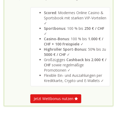
Scored
: Modernes Online Casino &
Sportsbook mit starken VIP-Vorteilen
✓
Sportbonus
: 100 % bis
250 € / CHF
✓
Casino-Bonus
: 100 % bis
1.000 € /
CHF + 100 Freispiele
✓
Highroller Sport-Bonus:
50% bis zu
5000 € / CHF
✓
Großzügiges
Cashback bis 2.000 € /
CHF
sowie regelmäßige
Promotionen ✓
Flexible Ein- und Auszahlungen per
Kreditkarte, Crypto und E-Wallets ✓
Jetzt Wettbonus nutzen