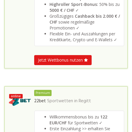
Highroller Sport-Bonus:
50% bis zu
5000 € / CHF
✓
Großzügiges
Cashback bis 2.000 € /
CHF
sowie regelmäßige
Promotionen ✓
Flexible Ein- und Auszahlungen per
Kreditkarte, Crypto und E-Wallets ✓
Jetzt Wettbonus nutzen
Premium
online
22bet
Sportwetten in
Regitt
Willkommensbonus bis zu
122
EUR/CHF
für Sportwetten ✓
Erste Einzahlung >> erhalten Sie