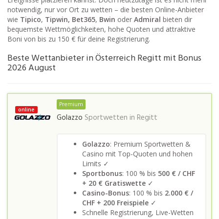
notwendig, nur vor Ort zu wetten – die besten Online-Anbieter
wie
Tipico
,
Tipwin, Bet365
,
Bwin
oder
Admiral
bieten dir
bequemste Wettmöglichkeiten, hohe Quoten und attraktive
Boni von bis zu 150 € für deine Registrierung.
Beste Wettanbieter in Österreich Regitt mit Bonus
2026 August
Premium
online
Golazzo
Sportwetten in
Regitt
Golazzo
: Premium Sportwetten &
Casino mit Top-Quoten und hohen
Limits ✓
Sportbonus
: 100 % bis
500 € / CHF
+ 20 € Gratiswette
✓
Casino-Bonus
: 100 % bis
2.000 € /
CHF + 200 Freispiele
✓
Schnelle Registrierung, Live-Wetten