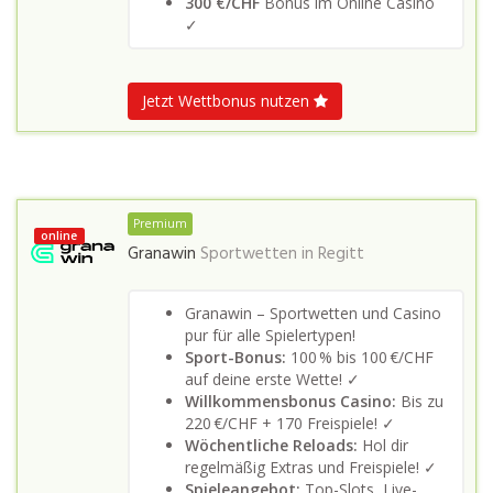
300 €/CHF
Bonus im Online Casino
✓
Jetzt Wettbonus nutzen
Premium
online
Granawin
Sportwetten in
Regitt
Granawin – Sportwetten und Casino
pur für alle Spielertypen!
Sport-Bonus:
100 % bis 100 €/CHF
auf deine erste Wette! ✓
Willkommensbonus Casino:
Bis zu
220 €/CHF + 170 Freispiele! ✓
Wöchentliche Reloads:
Hol dir
regelmäßig Extras und Freispiele! ✓
Spieleangebot:
Top-Slots, Live-