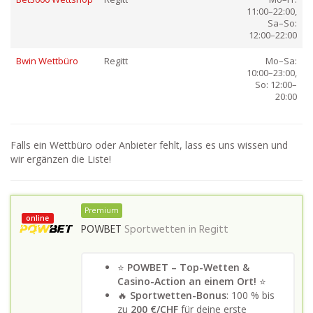
11:00–22:00,
Sa–So:
12:00–22:00
Bwin Wettbüro
Regitt
Mo–Sa:
10:00–23:00,
So: 12:00–
20:00
Falls ein Wettbüro oder Anbieter fehlt, lass es uns wissen und
wir ergänzen die Liste!
Premium
online
POWBET
Sportwetten in
Regitt
⭐
POWBET – Top-Wetten &
Casino-Action an einem Ort!
⭐
🔥
Sportwetten-Bonus
: 100 % bis
zu
200 €/CHF
für deine erste