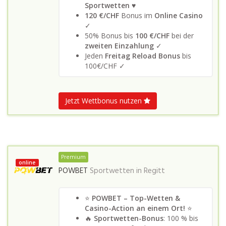
Sportwetten
♥
120 €/CHF
Bonus im
Online Casino
✓
50% Bonus bis
100 €/CHF
bei der
zweiten Einzahlung
✓
Jeden
Freitag Reload Bonus
bis
100€/CHF ✓
Jetzt Wettbonus nutzen
Premium
online
POWBET
Sportwetten in
Regitt
⭐
POWBET – Top-Wetten &
Casino-Action an einem Ort!
⭐
🔥
Sportwetten-Bonus
: 100 % bis