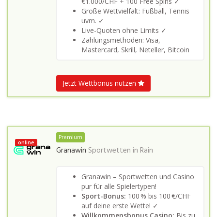
€1.000/CHF + 100 Free Spins ✓
Große Wettvielfalt: Fußball, Tennis
uvm. ✓
Live-Quoten ohne Limits ✓
Zahlungsmethoden: Visa,
Mastercard, Skrill, Neteller, Bitcoin
Jetzt Wettbonus nutzen
Premium
online
Granawin
Sportwetten in
Rain
Granawin – Sportwetten und Casino
pur für alle Spielertypen!
Sport-Bonus:
100 % bis 100 €/CHF
auf deine erste Wette! ✓
Willkommensbonus Casino:
Bis zu