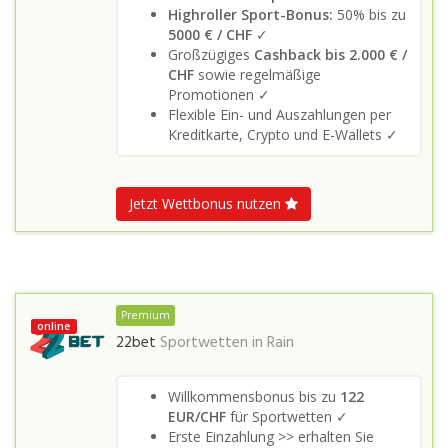
Highroller Sport-Bonus:
50% bis zu
5000 € / CHF
✓
Großzügiges
Cashback bis 2.000 € /
CHF
sowie regelmäßige
Promotionen ✓
Flexible Ein- und Auszahlungen per
Kreditkarte, Crypto und E-Wallets ✓
Jetzt Wettbonus nutzen
Premium
online
22bet
Sportwetten in
Rain
Willkommensbonus bis zu
122
EUR/CHF
für Sportwetten ✓
Erste Einzahlung >> erhalten Sie