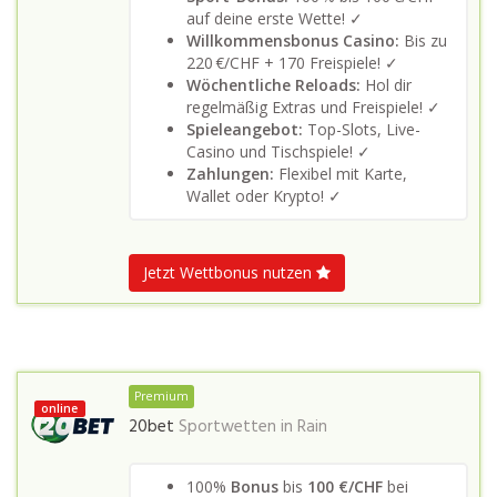
auf deine erste Wette! ✓
Willkommensbonus Casino:
Bis zu
220 €/CHF + 170 Freispiele! ✓
Wöchentliche Reloads:
Hol dir
regelmäßig Extras und Freispiele! ✓
Spieleangebot:
Top-Slots, Live-
Casino und Tischspiele! ✓
Zahlungen:
Flexibel mit Karte,
Wallet oder Krypto! ✓
Jetzt Wettbonus nutzen
Premium
online
20bet
Sportwetten in
Rain
100%
Bonus
bis
100 €/CHF
bei