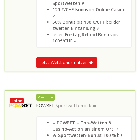
Sportwetten
♥
120 €/CHF
Bonus im
Online Casino
✓
50% Bonus bis
100 €/CHF
bei der
zweiten Einzahlung
✓
Jeden
Freitag Reload Bonus
bis
100€/CHF ✓
Jetzt Wettbonus nutzen
Premium
online
POWBET
Sportwetten in
Rain
⭐
POWBET – Top-Wetten &
Casino-Action an einem Ort!
⭐
🔥
Sportwetten-Bonus
: 100 % bis