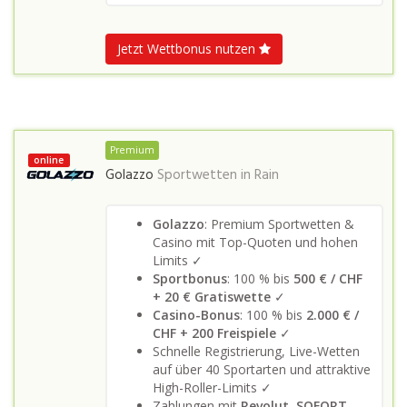
Jetzt Wettbonus nutzen
Premium
online
Golazzo
Sportwetten in
Rain
Golazzo
: Premium Sportwetten &
Casino mit Top-Quoten und hohen
Limits ✓
Sportbonus
: 100 % bis
500 € / CHF
+ 20 € Gratiswette
✓
Casino-Bonus
: 100 % bis
2.000 € /
CHF + 200 Freispiele
✓
Schnelle Registrierung, Live-Wetten
auf über 40 Sportarten und attraktive
High-Roller-Limits ✓
Zahlungen mit
Revolut
,
SOFORT
,