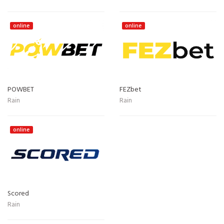
online
online
POWBET
FEZbet
Rain
Rain
online
Scored
Rain