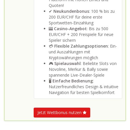
Quoten!
✔
Neukundenbonus
: 100 % bis zu
200 EUR/CHF für deine erste
Sportwetten-Einzahlung
🎰
Casino-Angebot
: Bis zu 500
EUR/CHF + 200 Freispiele für neue
Spieler sichern
💳
Flexible Zahlungsoptionen
: Ein-
und Auszahlungen mit
Kryptowährungen möglich
🎮
Spielauswahl
: Beliebte Slots von
Novoline, Merkur & Bally sowie
spannende Live-Dealer-Spiele
🖥️
Einfache Bedienung
:
Nutzerfreundliches Design & intuitive
Navigation für besten Spielkomfort
Jetzt Wettbonus nutzen