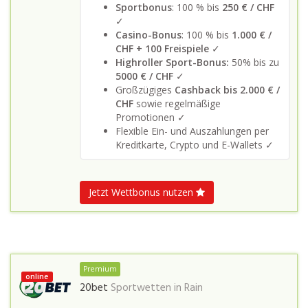
Sportbonus
: 100 % bis
250 € / CHF
✓
Casino-Bonus
: 100 % bis
1.000 € /
CHF + 100 Freispiele
✓
Highroller Sport-Bonus:
50% bis zu
5000 € / CHF
✓
Großzügiges
Cashback bis 2.000 € /
CHF
sowie regelmäßige
Promotionen ✓
Flexible Ein- und Auszahlungen per
Kreditkarte, Crypto und E-Wallets ✓
Jetzt Wettbonus nutzen
Premium
online
20bet
Sportwetten in
Rain