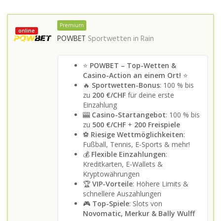
Premium
online
POWBET
Sportwetten in
Rain
⭐
POWBET – Top-Wetten &
Casino-Action an einem Ort!
⭐
🔥
Sportwetten-Bonus
: 100 % bis
zu
200 €/CHF
für deine erste
Einzahlung
🎰
Casino-Startangebot
: 100 % bis
zu
500 €/CHF
+
200 Freispiele
⚽
Riesige Wettmöglichkeiten
:
Fußball, Tennis, E-Sports & mehr!
💰
Flexible Einzahlungen
:
Kreditkarten, E-Wallets &
Kryptowährungen
🏆
VIP-Vorteile
: Höhere Limits &
schnellere Auszahlungen
🎮
Top-Spiele
: Slots von
Novomatic, Merkur & Bally Wulff