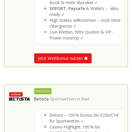
Book & mehr Klassiker ✓
SOFORT
,
Paysafe
& Wallets – alles
ready ✓
High Stakes willkommen – zock ohne
Obergrenze ✓
Live-Wetten, fette Quoten & VIP-
Power nonstop ✓
Jetzt Wettbonus nutzen
Premium
online
Betista
Sportwetten in
Rain
Betista – 100 % Bonus bis €250/CHF
für Sportwetten ✓
Casino-Highlight: 100 % bis