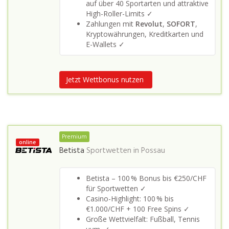
auf über 40 Sportarten und attraktive
High-Roller-Limits ✓
Zahlungen mit
Revolut
,
SOFORT
,
Kryptowährungen, Kreditkarten und
E-Wallets ✓
Jetzt Wettbonus nutzen
Premium
online
Betista
Sportwetten in
Possau
Betista – 100 % Bonus bis €250/CHF
für Sportwetten ✓
Casino-Highlight: 100 % bis
€1.000/CHF + 100 Free Spins ✓
Große Wettvielfalt: Fußball, Tennis