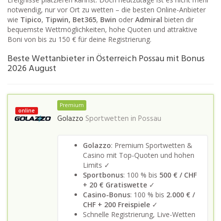
notwendig, nur vor Ort zu wetten – die besten Online-Anbieter
wie
Tipico
,
Tipwin, Bet365
,
Bwin
oder
Admiral
bieten dir
bequemste Wettmöglichkeiten, hohe Quoten und attraktive
Boni von bis zu 150 € für deine Registrierung.
Beste Wettanbieter in Österreich Possau mit Bonus
2026 August
Premium
online
Golazzo
Sportwetten in
Possau
Golazzo
: Premium Sportwetten &
Casino mit Top-Quoten und hohen
Limits ✓
Sportbonus
: 100 % bis
500 € / CHF
+ 20 € Gratiswette
✓
Casino-Bonus
: 100 % bis
2.000 € /
CHF + 200 Freispiele
✓
Schnelle Registrierung, Live-Wetten