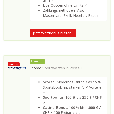
uvm. ✓
Live-Quoten ohne Limits ✓
Zahlungsmethoden: Visa,
Mastercard, Skrill, Neteller, Bitcoin
Jetzt Wettbonus nutzen
Premium
online
Scored
Sportwetten in
Possau
Scored
: Modernes Online Casino &
Sportsbook mit starken VIP-Vorteilen
✓
Sportbonus
: 100 % bis
250 € / CHF
✓
Casino-Bonus
: 100 % bis
1.000 € /
CHF + 100 Freispiele
✓