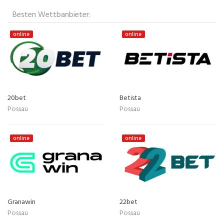
Besten Wettbanbieter:
online
online
20bet
Betista
Possau
Possau
online
online
Granawin
22bet
Possau
Possau