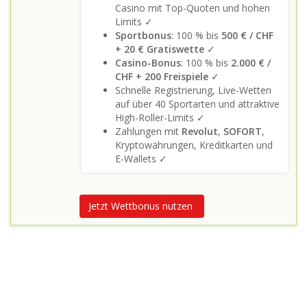
Casino mit Top-Quoten und hohen
Limits ✓
Sportbonus
: 100 % bis
500 € / CHF
+ 20 € Gratiswette
✓
Casino-Bonus
: 100 % bis
2.000 € /
CHF + 200 Freispiele
✓
Schnelle Registrierung, Live-Wetten
auf über 40 Sportarten und attraktive
High-Roller-Limits ✓
Zahlungen mit
Revolut
,
SOFORT
,
Kryptowährungen, Kreditkarten und
E-Wallets ✓
Jetzt Wettbonus nutzen