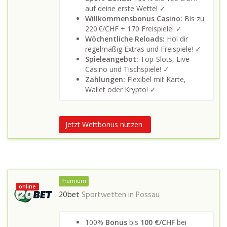
auf deine erste Wette! ✓
Willkommensbonus Casino:
Bis zu
220 €/CHF + 170 Freispiele! ✓
Wöchentliche Reloads:
Hol dir
regelmäßig Extras und Freispiele! ✓
Spieleangebot:
Top-Slots, Live-
Casino und Tischspiele! ✓
Zahlungen:
Flexibel mit Karte,
Wallet oder Krypto! ✓
Jetzt Wettbonus nutzen
Premium
online
20bet
Sportwetten in
Possau
100%
Bonus
bis
100 €/CHF
bei