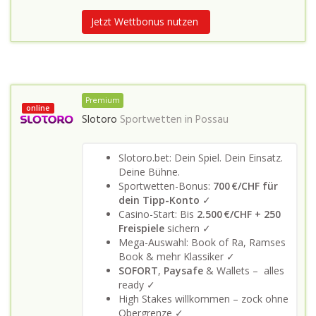
Jetzt Wettbonus nutzen
Premium
online
Slotoro
Sportwetten in
Possau
Slotoro.bet: Dein Spiel. Dein Einsatz.
Deine Bühne.
Sportwetten-Bonus:
700 €/CHF für
dein Tipp-Konto
✓
Casino-Start: Bis
2.500 €/CHF + 250
Freispiele
sichern ✓
Mega-Auswahl: Book of Ra, Ramses
Book & mehr Klassiker ✓
SOFORT
,
Paysafe
& Wallets – alles
ready ✓
High Stakes willkommen – zock ohne
Obergrenze ✓