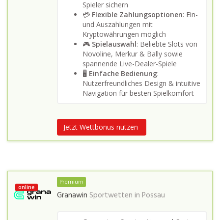
Spieler sichern
💳
Flexible Zahlungsoptionen
: Ein-
und Auszahlungen mit
Kryptowährungen möglich
🎮
Spielauswahl
: Beliebte Slots von
Novoline, Merkur & Bally sowie
spannende Live-Dealer-Spiele
🖥️
Einfache Bedienung
:
Nutzerfreundliches Design & intuitive
Navigation für besten Spielkomfort
Jetzt Wettbonus nutzen
Premium
online
Granawin
Sportwetten in
Possau