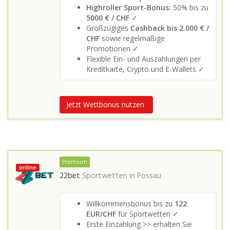
Highroller Sport-Bonus:
50% bis zu
5000 € / CHF
✓
Großzügiges
Cashback bis 2.000 € /
CHF
sowie regelmäßige
Promotionen ✓
Flexible Ein- und Auszahlungen per
Kreditkarte, Crypto und E-Wallets ✓
Jetzt Wettbonus nutzen
Premium
online
22bet
Sportwetten in
Possau
Willkommensbonus bis zu
122
EUR/CHF
für Sportwetten ✓
Erste Einzahlung >> erhalten Sie