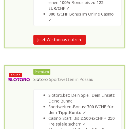
einen
100%
Bonus bis zu
122
EUR/CHF ✓
300 €/CHF
Bonus im Online Casino
✓
Jetzt Wettbonus nutzen
Premium
online
Slotoro
Sportwetten in
Possau
Slotoro.bet: Dein Spiel. Dein Einsatz.
Deine Bühne.
Sportwetten-Bonus:
700 €/CHF für
dein Tipp-Konto
✓
Casino-Start: Bis
2.500 €/CHF + 250
Freispiele
sichern ✓