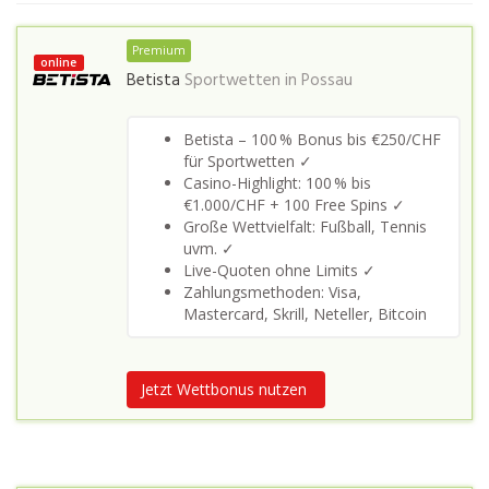
Premium
online
Betista
Sportwetten in
Possau
Betista – 100 % Bonus bis €250/CHF
für Sportwetten ✓
Casino-Highlight: 100 % bis
€1.000/CHF + 100 Free Spins ✓
Große Wettvielfalt: Fußball, Tennis
uvm. ✓
Live-Quoten ohne Limits ✓
Zahlungsmethoden: Visa,
Mastercard, Skrill, Neteller, Bitcoin
Jetzt Wettbonus nutzen