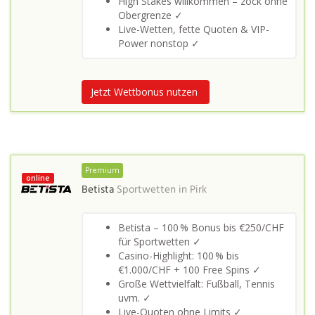
High Stakes willkommen – zock ohne
Obergrenze ✓
Live-Wetten, fette Quoten & VIP-
Power nonstop ✓
Jetzt Wettbonus nutzen
Premium
online
Betista
Sportwetten in
Pirk
Betista – 100 % Bonus bis €250/CHF
für Sportwetten ✓
Casino-Highlight: 100 % bis
€1.000/CHF + 100 Free Spins ✓
Große Wettvielfalt: Fußball, Tennis
uvm. ✓
Live-Quoten ohne Limits ✓