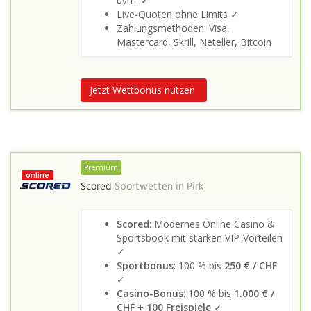
uvm. ✓
Live-Quoten ohne Limits ✓
Zahlungsmethoden: Visa,
Mastercard, Skrill, Neteller, Bitcoin
Jetzt Wettbonus nutzen
Premium
online
Scored
Sportwetten in
Pirk
Scored
: Modernes Online Casino &
Sportsbook mit starken VIP-Vorteilen
✓
Sportbonus
: 100 % bis
250 € / CHF
✓
Casino-Bonus
: 100 % bis
1.000 € /
CHF + 100 Freispiele
✓