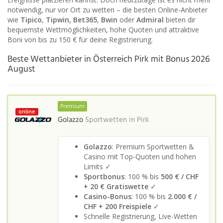
notwendig, nur vor Ort zu wetten – die besten Online-Anbieter
wie
Tipico
,
Tipwin, Bet365
,
Bwin
oder
Admiral
bieten dir
bequemste Wettmöglichkeiten, hohe Quoten und attraktive
Boni von bis zu 150 € für deine Registrierung.
Beste Wettanbieter in Österreich Pirk mit Bonus 2026
August
Premium
online
Golazzo
Sportwetten in
Pirk
Golazzo
: Premium Sportwetten &
Casino mit Top-Quoten und hohen
Limits ✓
Sportbonus
: 100 % bis
500 € / CHF
+ 20 € Gratiswette
✓
Casino-Bonus
: 100 % bis
2.000 € /
CHF + 200 Freispiele
✓
Schnelle Registrierung, Live-Wetten