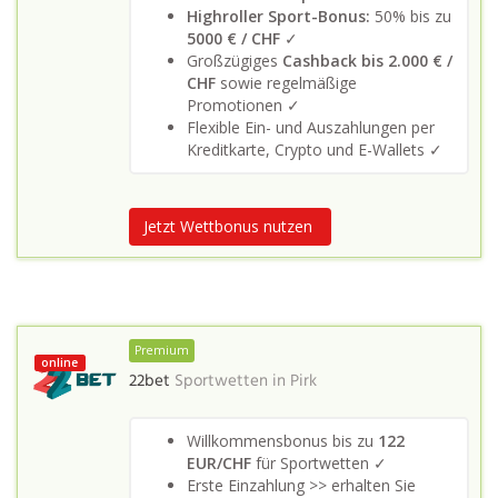
Highroller Sport-Bonus:
50% bis zu
5000 € / CHF
✓
Großzügiges
Cashback bis 2.000 € /
CHF
sowie regelmäßige
Promotionen ✓
Flexible Ein- und Auszahlungen per
Kreditkarte, Crypto und E-Wallets ✓
Jetzt Wettbonus nutzen
Premium
online
22bet
Sportwetten in
Pirk
Willkommensbonus bis zu
122
EUR/CHF
für Sportwetten ✓
Erste Einzahlung >> erhalten Sie