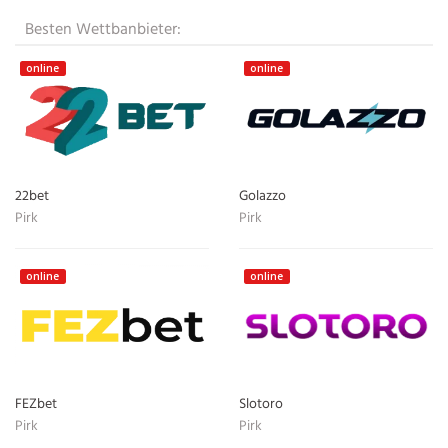
Besten Wettbanbieter:
online
online
22bet
Golazzo
Pirk
Pirk
online
online
FEZbet
Slotoro
Pirk
Pirk