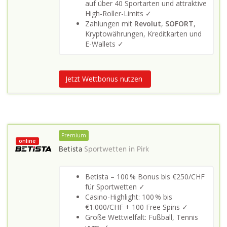
auf über 40 Sportarten und attraktive
High-Roller-Limits ✓
Zahlungen mit
Revolut
,
SOFORT
,
Kryptowährungen, Kreditkarten und
E-Wallets ✓
Jetzt Wettbonus nutzen
Premium
online
Betista
Sportwetten in
Pirk
Betista – 100 % Bonus bis €250/CHF
für Sportwetten ✓
Casino-Highlight: 100 % bis
€1.000/CHF + 100 Free Spins ✓
Große Wettvielfalt: Fußball, Tennis