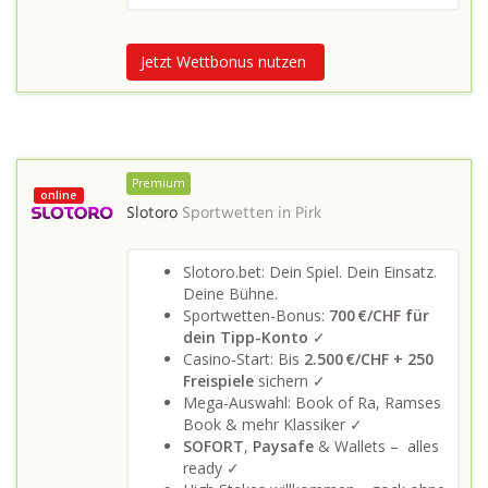
Jetzt Wettbonus nutzen
Premium
online
Slotoro
Sportwetten in
Pirk
Slotoro.bet: Dein Spiel. Dein Einsatz.
Deine Bühne.
Sportwetten-Bonus:
700 €/CHF für
dein Tipp-Konto
✓
Casino-Start: Bis
2.500 €/CHF + 250
Freispiele
sichern ✓
Mega-Auswahl: Book of Ra, Ramses
Book & mehr Klassiker ✓
SOFORT
,
Paysafe
& Wallets – alles
ready ✓