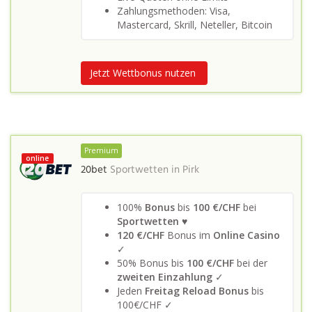
Zahlungsmethoden: Visa,
Mastercard, Skrill, Neteller, Bitcoin
Jetzt Wettbonus nutzen
Premium
online
20bet
Sportwetten in
Pirk
100%
Bonus
bis
100 €/CHF
bei
Sportwetten
♥
120 €/CHF
Bonus im
Online Casino
✓
50% Bonus bis
100 €/CHF
bei der
zweiten Einzahlung
✓
Jeden
Freitag Reload Bonus
bis
100€/CHF ✓