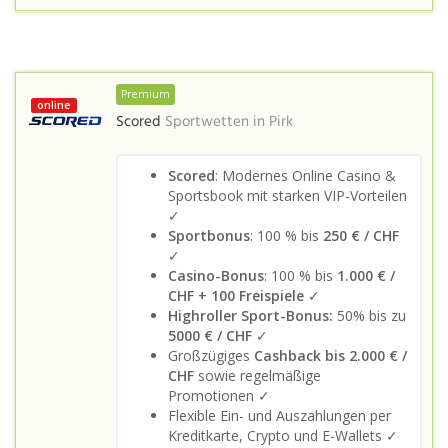
Premium
online
Scored
Sportwetten in
Pirk
Scored
: Modernes Online Casino &
Sportsbook mit starken VIP-Vorteilen
✓
Sportbonus
: 100 % bis
250 € / CHF
✓
Casino-Bonus
: 100 % bis
1.000 € /
CHF + 100 Freispiele
✓
Highroller Sport-Bonus:
50% bis zu
5000 € / CHF
✓
Großzügiges
Cashback bis 2.000 € /
CHF
sowie regelmäßige
Promotionen ✓
Flexible Ein- und Auszahlungen per
Kreditkarte, Crypto und E-Wallets ✓