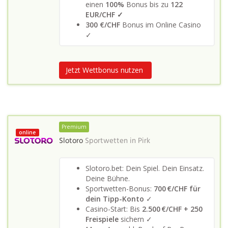
einen
100%
Bonus bis zu
122
EUR/CHF ✓
300 €/CHF
Bonus im Online Casino
✓
Jetzt Wettbonus nutzen
Premium
online
Slotoro
Sportwetten in
Pirk
Slotoro.bet: Dein Spiel. Dein Einsatz.
Deine Bühne.
Sportwetten-Bonus:
700 €/CHF für
dein Tipp-Konto
✓
Casino-Start: Bis
2.500 €/CHF + 250
Freispiele
sichern ✓