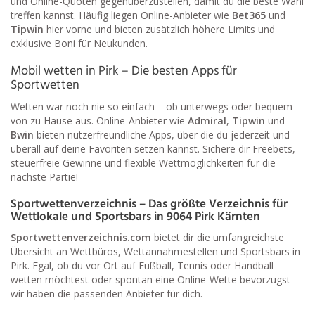
und Online-Quoten gegenüberzustellen, damit du die beste Wahl
treffen kannst. Häufig liegen Online-Anbieter wie
Bet365
und
Tipwin
hier vorne und bieten zusätzlich höhere Limits und
exklusive Boni für Neukunden.
Mobil wetten in Pirk – Die besten Apps für
Sportwetten
Wetten war noch nie so einfach – ob unterwegs oder bequem
von zu Hause aus. Online-Anbieter wie
Admiral
,
Tipwin
und
Bwin
bieten nutzerfreundliche Apps, über die du jederzeit und
überall auf deine Favoriten setzen kannst. Sichere dir Freebets,
steuerfreie Gewinne und flexible Wettmöglichkeiten für die
nächste Partie!
Sportwettenverzeichnis – Das größte Verzeichnis für
Wettlokale und Sportsbars in 9064 Pirk
Kärnten
Sportwettenverzeichnis.com
bietet dir die umfangreichste
Übersicht an Wettbüros, Wettannahmestellen und Sportsbars in
Pirk. Egal, ob du vor Ort auf Fußball, Tennis oder Handball
wetten möchtest oder spontan eine Online-Wette bevorzugst –
wir haben die passenden Anbieter für dich.