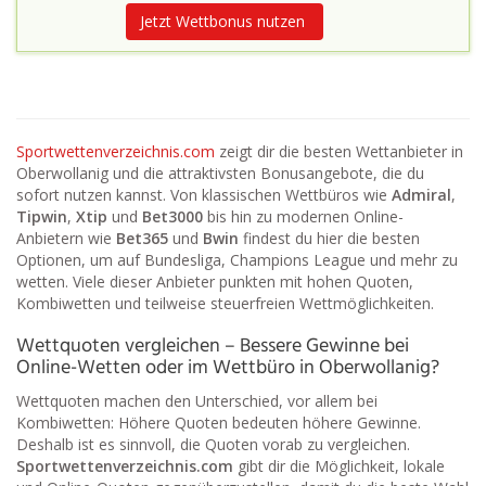
Jetzt Wettbonus nutzen
Sportwettenverzeichnis.com
zeigt dir die besten Wettanbieter in
Oberwollanig und die attraktivsten Bonusangebote, die du
sofort nutzen kannst. Von klassischen Wettbüros wie
Admiral
,
Tipwin
,
Xtip
und
Bet3000
bis hin zu modernen Online-
Anbietern wie
Bet365
und
Bwin
findest du hier die besten
Optionen, um auf Bundesliga, Champions League und mehr zu
wetten. Viele dieser Anbieter punkten mit hohen Quoten,
Kombiwetten und teilweise steuerfreien Wettmöglichkeiten.
Wettquoten vergleichen – Bessere Gewinne bei
Online-Wetten oder im Wettbüro in Oberwollanig?
Wettquoten machen den Unterschied, vor allem bei
Kombiwetten: Höhere Quoten bedeuten höhere Gewinne.
Deshalb ist es sinnvoll, die Quoten vorab zu vergleichen.
Sportwettenverzeichnis.com
gibt dir die Möglichkeit, lokale