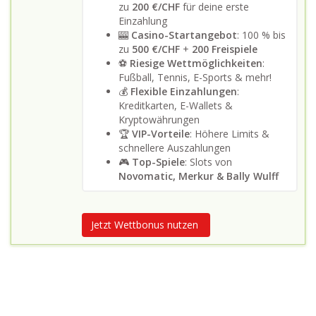
zu
200 €/CHF
für deine erste
Einzahlung
🎰
Casino-Startangebot
: 100 % bis
zu
500 €/CHF
+
200 Freispiele
⚽
Riesige Wettmöglichkeiten
:
Fußball, Tennis, E-Sports & mehr!
💰
Flexible Einzahlungen
:
Kreditkarten, E-Wallets &
Kryptowährungen
🏆
VIP-Vorteile
: Höhere Limits &
schnellere Auszahlungen
🎮
Top-Spiele
: Slots von
Novomatic, Merkur & Bally Wulff
Jetzt Wettbonus nutzen