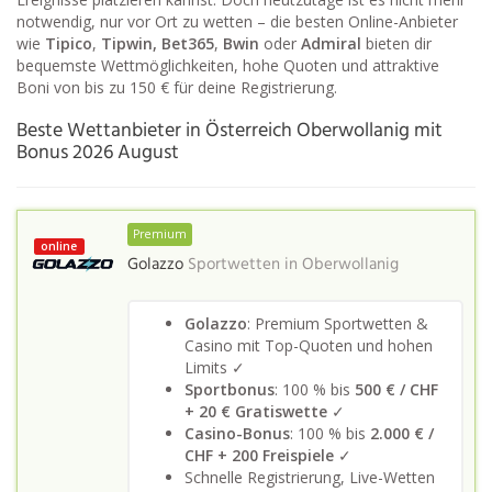
notwendig, nur vor Ort zu wetten – die besten Online-Anbieter
wie
Tipico
,
Tipwin, Bet365
,
Bwin
oder
Admiral
bieten dir
bequemste Wettmöglichkeiten, hohe Quoten und attraktive
Boni von bis zu 150 € für deine Registrierung.
Beste Wettanbieter in Österreich Oberwollanig mit
Bonus 2026 August
Premium
online
Golazzo
Sportwetten in
Oberwollanig
Golazzo
: Premium Sportwetten &
Casino mit Top-Quoten und hohen
Limits ✓
Sportbonus
: 100 % bis
500 € / CHF
+ 20 € Gratiswette
✓
Casino-Bonus
: 100 % bis
2.000 € /
CHF + 200 Freispiele
✓
Schnelle Registrierung, Live-Wetten