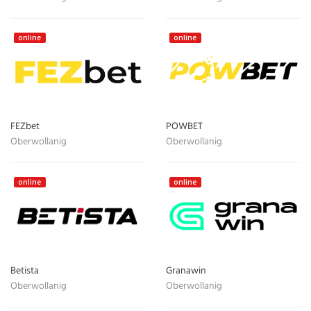
online
online
FEZbet
POWBET
Oberwollanig
Oberwollanig
online
online
Betista
Granawin
Oberwollanig
Oberwollanig