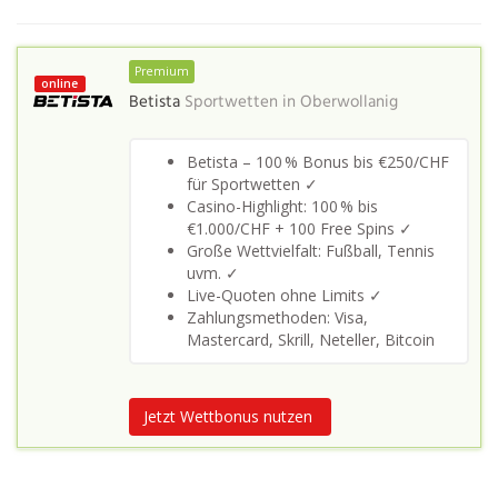
Premium
online
Betista
Sportwetten in
Oberwollanig
Betista – 100 % Bonus bis €250/CHF
für Sportwetten ✓
Casino-Highlight: 100 % bis
€1.000/CHF + 100 Free Spins ✓
Große Wettvielfalt: Fußball, Tennis
uvm. ✓
Live-Quoten ohne Limits ✓
Zahlungsmethoden: Visa,
Mastercard, Skrill, Neteller, Bitcoin
Jetzt Wettbonus nutzen