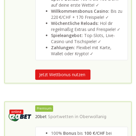
auf deine erste Wette! ✓
Willkommensbonus Casino:
Bis zu
220 €/CHF + 170 Freispiele! ✓
Wöchentliche Reloads:
Hol dir
regelmäßig Extras und Freispiele! ✓
Spieleangebot:
Top-Slots, Live-
Casino und Tischspiele! ✓
Zahlungen:
Flexibel mit Karte,
Wallet oder Krypto! ✓
Jetzt Wettbonus nutzen
Premium
online
20bet
Sportwetten in
Oberwollanig
100%
Bonus
bis
100 €/CHF
bei