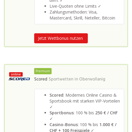
uvm. ✓
Live-Quoten ohne Limits ✓
Zahlungsmethoden: Visa,
Mastercard, Skrill, Neteller, Bitcoin
Jetzt Wettbonus nutzen
Premium
online
Scored
Sportwetten in
Oberwollanig
Scored
: Modernes Online Casino &
Sportsbook mit starken VIP-Vorteilen
✓
Sportbonus
: 100 % bis
250 € / CHF
✓
Casino-Bonus
: 100 % bis
1.000 € /
CHF + 100 Freispiele
✓