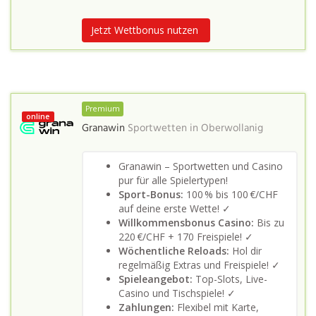
Jetzt Wettbonus nutzen
Premium
online
Granawin
Sportwetten in
Oberwollanig
Granawin – Sportwetten und Casino
pur für alle Spielertypen!
Sport-Bonus:
100 % bis 100 €/CHF
auf deine erste Wette! ✓
Willkommensbonus Casino:
Bis zu
220 €/CHF + 170 Freispiele! ✓
Wöchentliche Reloads:
Hol dir
regelmäßig Extras und Freispiele! ✓
Spieleangebot:
Top-Slots, Live-
Casino und Tischspiele! ✓
Zahlungen:
Flexibel mit Karte,