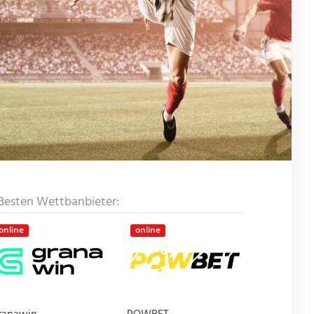
Besten Wettbanbieter:
online
online