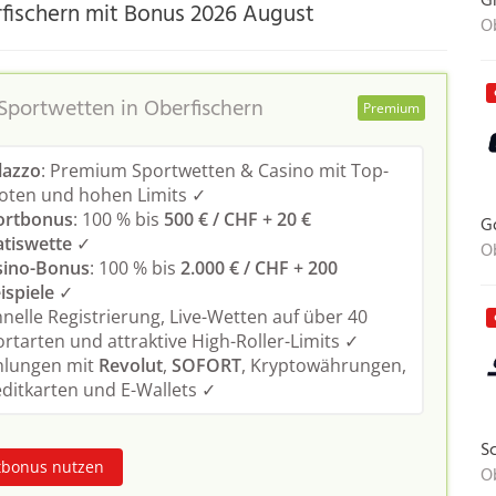
G
rfischern mit Bonus 2026 August
O
Sportwetten in
Oberfischern
Premium
lazzo
: Premium Sportwetten & Casino mit Top-
oten und hohen Limits ✓
ortbonus
: 100 % bis
500 € / CHF + 20 €
G
atiswette
✓
O
sino-Bonus
: 100 % bis
2.000 € / CHF + 200
ispiele
✓
nelle Registrierung, Live-Wetten auf über 40
rtarten und attraktive High-Roller-Limits ✓
hlungen mit
Revolut
,
SOFORT
, Kryptowährungen,
ditkarten und E-Wallets ✓
S
ttbonus nutzen
O