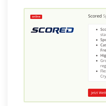
Scored
S
online
Sc
sta
Sp
Ca
Fre
Hig
Gr
re
Fle
Cry
Jetzt We