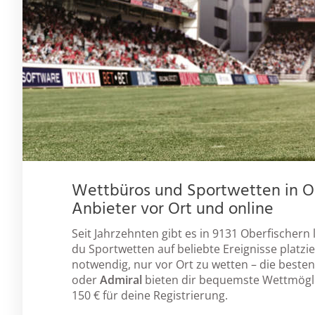
Wettbüros und Sportwetten in Obe
Anbieter vor Ort und online
Seit Jahrzehnten gibt es in 9131 Oberfischer
du Sportwetten auf beliebte Ereignisse platzi
notwendig, nur vor Ort zu wetten – die beste
oder
Admiral
bieten dir bequemste Wettmögli
150 € für deine Registrierung.