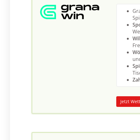
Gra
Spi
Sp
We
Wi
Fre
Wö
und
Spi
Tis
Za
Jetzt We