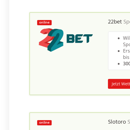
22bet
Sp
online
Wi
Sp
Ers
bis
30
Jetzt We
Slotoro
online