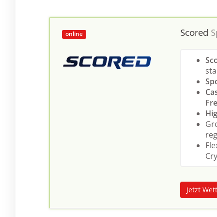
Scored
S
online
Sc
sta
Sp
Ca
Fre
Hig
Gr
re
Fle
Cry
Jetzt We