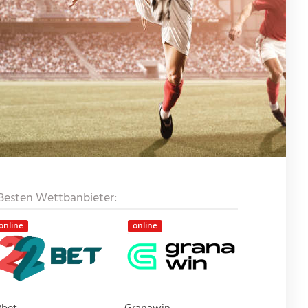
Besten Wettbanbieter:
online
online