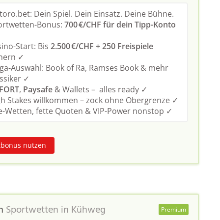
toro.bet: Dein Spiel. Dein Einsatz. Deine Bühne.
ortwetten-Bonus:
700 €/CHF für dein Tipp-Konto
ino-Start: Bis
2.500 €/CHF + 250 Freispiele
chern ✓
ga-Auswahl: Book of Ra, Ramses Book & mehr
ssiker ✓
FORT
,
Paysafe
& Wallets – alles ready ✓
gh Stakes willkommen – zock ohne Obergrenze ✓
e-Wetten, fette Quoten & VIP-Power nonstop ✓
ttbonus nutzen
n
Sportwetten in
Kühweg
Premium