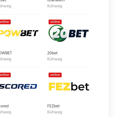
2bet
Granawin
ühweg
Kühweg
online
online
OWBET
20bet
ühweg
Kühweg
online
online
cored
FEZbet
ühweg
Kühweg