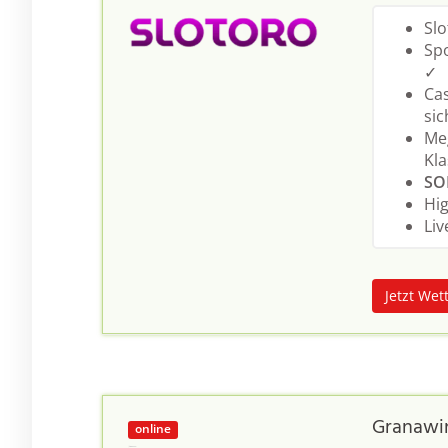
Slo
Sp
✓
Cas
si
Me
Kla
SO
Hi
Liv
Jetzt We
Granawi
online