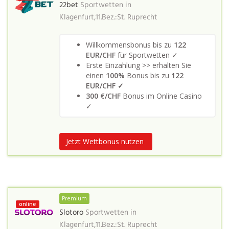
22bet
Sportwetten in
Klagenfurt,11.Bez.:St. Ruprecht
Willkommensbonus bis zu
122
EUR/CHF
für Sportwetten ✓
Erste Einzahlung >> erhalten Sie
einen
100%
Bonus bis zu
122
EUR/CHF ✓
300 €/CHF
Bonus im Online Casino
✓
Jetzt Wettbonus nutzen
Premium
online
Slotoro
Sportwetten in
Klagenfurt,11.Bez.:St. Ruprecht