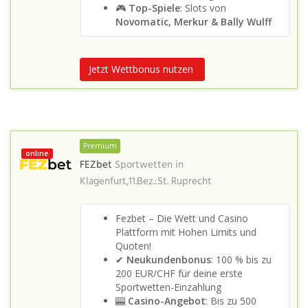
🎮
Top-Spiele
: Slots von
Novomatic, Merkur & Bally Wulff
Jetzt Wettbonus nutzen
Premium
online
FEZbet
Sportwetten in
Klagenfurt,11.Bez.:St. Ruprecht
Fezbet – Die Wett und Casino
Plattform mit Hohen Limits und
Quoten!
✔
Neukundenbonus
: 100 % bis zu
200 EUR/CHF für deine erste
Sportwetten-Einzahlung
🎰
Casino-Angebot
: Bis zu 500