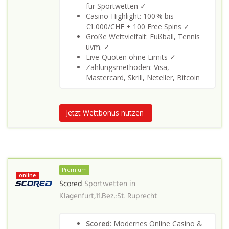
für Sportwetten ✓
Casino-Highlight: 100 % bis
€1.000/CHF + 100 Free Spins ✓
Große Wettvielfalt: Fußball, Tennis
uvm. ✓
Live-Quoten ohne Limits ✓
Zahlungsmethoden: Visa,
Mastercard, Skrill, Neteller, Bitcoin
Jetzt Wettbonus nutzen
Premium
online
Scored
Sportwetten in
Klagenfurt,11.Bez.:St. Ruprecht
Scored
: Modernes Online Casino &