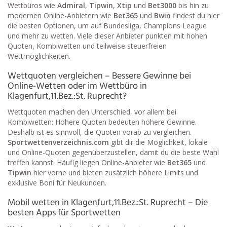
Wettbüros wie
Admiral
,
Tipwin
,
Xtip
und
Bet3000
bis hin zu
modernen Online-Anbietern wie
Bet365
und
Bwin
findest du hier
die besten Optionen, um auf Bundesliga, Champions League
und mehr zu wetten. Viele dieser Anbieter punkten mit hohen
Quoten, Kombiwetten und teilweise steuerfreien
Wettmöglichkeiten.
Wettquoten vergleichen – Bessere Gewinne bei
Online-Wetten oder im Wettbüro in
Klagenfurt,11.Bez.:St. Ruprecht?
Wettquoten machen den Unterschied, vor allem bei
Kombiwetten: Höhere Quoten bedeuten höhere Gewinne.
Deshalb ist es sinnvoll, die Quoten vorab zu vergleichen.
Sportwettenverzeichnis.com
gibt dir die Möglichkeit, lokale
und Online-Quoten gegenüberzustellen, damit du die beste Wahl
treffen kannst. Häufig liegen Online-Anbieter wie
Bet365
und
Tipwin
hier vorne und bieten zusätzlich höhere Limits und
exklusive Boni für Neukunden.
Mobil wetten in Klagenfurt,11.Bez.:St. Ruprecht – Die
besten Apps für Sportwetten