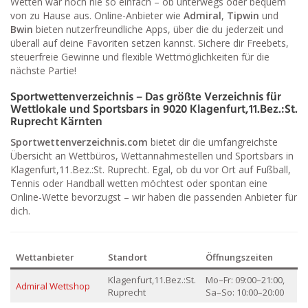
Wetten war noch nie so einfach – ob unterwegs oder bequem
von zu Hause aus. Online-Anbieter wie
Admiral
,
Tipwin
und
Bwin
bieten nutzerfreundliche Apps, über die du jederzeit und
überall auf deine Favoriten setzen kannst. Sichere dir Freebets,
steuerfreie Gewinne und flexible Wettmöglichkeiten für die
nächste Partie!
Sportwettenverzeichnis – Das größte Verzeichnis für
Wettlokale und Sportsbars in 9020 Klagenfurt,11.Bez.:St.
Ruprecht
Kärnten
Sportwettenverzeichnis.com
bietet dir die umfangreichste
Übersicht an Wettbüros, Wettannahmestellen und Sportsbars in
Klagenfurt,11.Bez.:St. Ruprecht. Egal, ob du vor Ort auf Fußball,
Tennis oder Handball wetten möchtest oder spontan eine
Online-Wette bevorzugst – wir haben die passenden Anbieter für
dich.
Wettanbieter
Standort
Öffnungszeiten
Klagenfurt,11.Bez.:St.
Mo–Fr: 09:00–21:00,
Admiral Wettshop
Ruprecht
Sa–So: 10:00–20:00