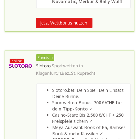
Novomatic, Merkur & Bally Wulff
Jetzt Wettbonus nutzen
Premium
online
Slotoro
Sportwetten in
Klagenfurt,11.Bez.:St. Ruprecht
Slotoro.bet: Dein Spiel. Dein Einsatz.
Deine Bühne.
Sportwetten-Bonus:
700 €/CHF für
dein Tipp-Konto
✓
Casino-Start: Bis
2.500 €/CHF + 250
Freispiele
sichern ✓
Mega-Auswahl: Book of Ra, Ramses
Book & mehr Klassiker ✓