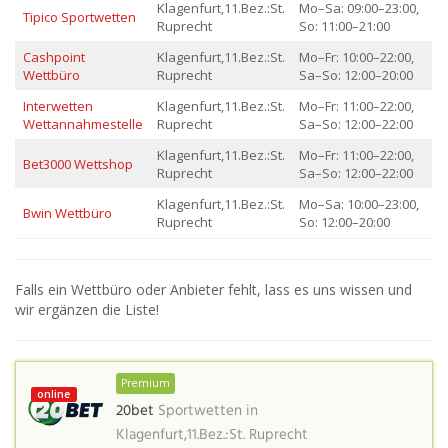
Klagenfurt,11.Bez.:St.
Mo–Sa: 09:00–23:00,
Tipico Sportwetten
Ruprecht
So: 11:00–21:00
Cashpoint
Klagenfurt,11.Bez.:St.
Mo–Fr: 10:00–22:00,
Wettbüro
Ruprecht
Sa–So: 12:00–20:00
Interwetten
Klagenfurt,11.Bez.:St.
Mo–Fr: 11:00–22:00,
Wettannahmestelle
Ruprecht
Sa–So: 12:00–22:00
Klagenfurt,11.Bez.:St.
Mo–Fr: 11:00–22:00,
Bet3000 Wettshop
Ruprecht
Sa–So: 12:00–22:00
Klagenfurt,11.Bez.:St.
Mo–Sa: 10:00–23:00,
Bwin Wettbüro
Ruprecht
So: 12:00–20:00
Falls ein Wettbüro oder Anbieter fehlt, lass es uns wissen und
wir ergänzen die Liste!
Premium
online
20bet
Sportwetten in
Klagenfurt,11.Bez.:St. Ruprecht