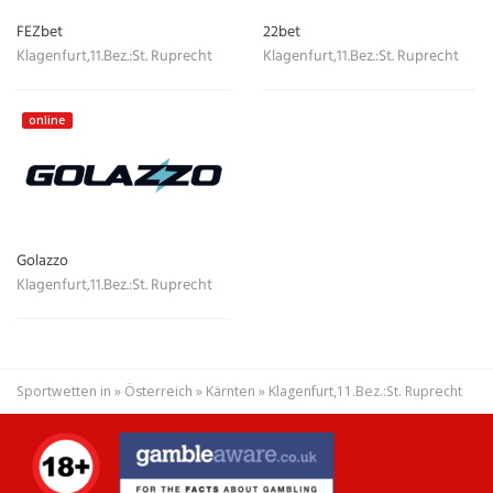
FEZbet
22bet
Klagenfurt,11.Bez.:St. Ruprecht
Klagenfurt,11.Bez.:St. Ruprecht
online
Golazzo
Klagenfurt,11.Bez.:St. Ruprecht
Sportwetten in
»
Österreich
»
Kärnten
»
Klagenfurt,11.Bez.:St. Ruprecht