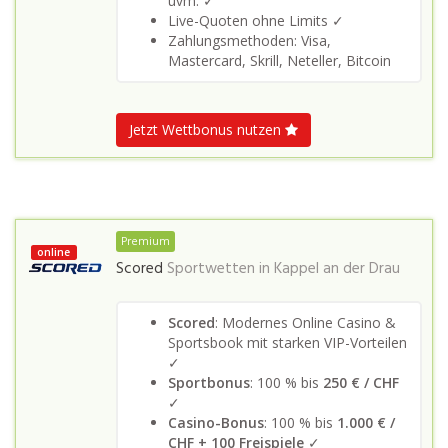
uvm. ✓
Live-Quoten ohne Limits ✓
Zahlungsmethoden: Visa,
Mastercard, Skrill, Neteller, Bitcoin
Jetzt Wettbonus nutzen
Premium
online
Scored
Sportwetten in
Kappel an der Drau
Scored
: Modernes Online Casino &
Sportsbook mit starken VIP-Vorteilen
✓
Sportbonus
: 100 % bis
250 € / CHF
✓
Casino-Bonus
: 100 % bis
1.000 € /
CHF + 100 Freispiele
✓