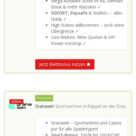
Mega-Auswahl: Book of Ra, Ramses
Book & mehr Klassiker ✓
SOFORT
,
Paysafe
& Wallets – alles
ready ✓
High Stakes willkommen – zock ohne
Obergrenze ✓
Live-Wetten, fette Quoten & VIP-
Power nonstop ✓
Jetzt Wettbonus nutzen
Premium
online
Granawin
Sportwetten in
Kappel an der Drau
Granawin – Sportwetten und Casino
pur für alle Spielertypen!
Sport-Bonus:
100 % bis 100 €/CHF