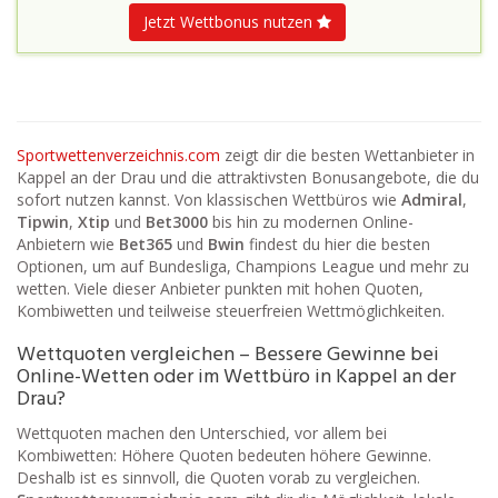
Jetzt Wettbonus nutzen
Sportwettenverzeichnis.com
zeigt dir die besten Wettanbieter in
Kappel an der Drau und die attraktivsten Bonusangebote, die du
sofort nutzen kannst. Von klassischen Wettbüros wie
Admiral
,
Tipwin
,
Xtip
und
Bet3000
bis hin zu modernen Online-
Anbietern wie
Bet365
und
Bwin
findest du hier die besten
Optionen, um auf Bundesliga, Champions League und mehr zu
wetten. Viele dieser Anbieter punkten mit hohen Quoten,
Kombiwetten und teilweise steuerfreien Wettmöglichkeiten.
Wettquoten vergleichen – Bessere Gewinne bei
Online-Wetten oder im Wettbüro in Kappel an der
Drau?
Wettquoten machen den Unterschied, vor allem bei
Kombiwetten: Höhere Quoten bedeuten höhere Gewinne.
Deshalb ist es sinnvoll, die Quoten vorab zu vergleichen.