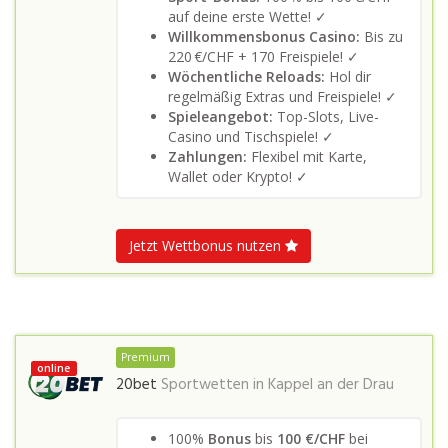
auf deine erste Wette! ✓
Willkommensbonus Casino:
Bis zu
220 €/CHF + 170 Freispiele! ✓
Wöchentliche Reloads:
Hol dir
regelmäßig Extras und Freispiele! ✓
Spieleangebot:
Top-Slots, Live-
Casino und Tischspiele! ✓
Zahlungen:
Flexibel mit Karte,
Wallet oder Krypto! ✓
Jetzt Wettbonus nutzen
Premium
online
20bet
Sportwetten in
Kappel an der Drau
100%
Bonus
bis
100 €/CHF
bei