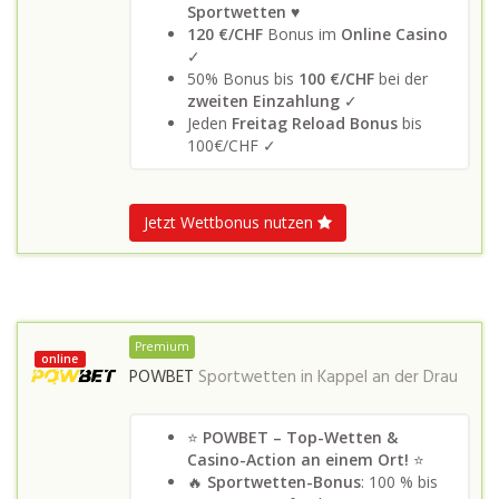
Sportwetten
♥
120 €/CHF
Bonus im
Online Casino
✓
50% Bonus bis
100 €/CHF
bei der
zweiten Einzahlung
✓
Jeden
Freitag Reload Bonus
bis
100€/CHF ✓
Jetzt Wettbonus nutzen
Premium
online
POWBET
Sportwetten in
Kappel an der Drau
⭐
POWBET – Top-Wetten &
Casino-Action an einem Ort!
⭐
🔥
Sportwetten-Bonus
: 100 % bis