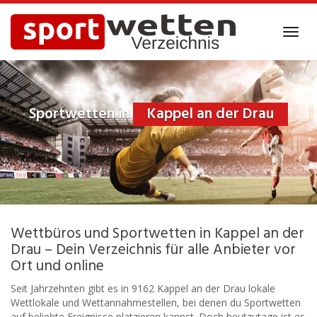
Skip
to
Toggl
main
navig
content
Sportwetten in
Kappel an der Drau
Wettbüros und Sportwetten in Kappel an der
Drau – Dein Verzeichnis für alle Anbieter vor
Ort und online
Seit Jahrzehnten gibt es in 9162 Kappel an der Drau lokale
Wettlokale und Wettannahmestellen, bei denen du Sportwetten
auf beliebte Ereignisse platzieren kannst. Doch heutzutage ist es