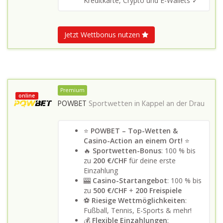
Kreditkarte, Crypto und E-Wallets ✓
Jetzt Wettbonus nutzen
Premium
online
POWBET
Sportwetten in
Kappel an der Drau
⭐
POWBET – Top-Wetten &
Casino-Action an einem Ort!
⭐
🔥
Sportwetten-Bonus
: 100 % bis
zu
200 €/CHF
für deine erste
Einzahlung
🎰
Casino-Startangebot
: 100 % bis
zu
500 €/CHF
+
200 Freispiele
⚽
Riesige Wettmöglichkeiten
:
Fußball, Tennis, E-Sports & mehr!
💰
Flexible Einzahlungen
: