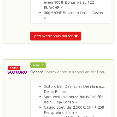
einen
100%
Bonus bis zu
122
EUR/CHF ✓
300 €/CHF
Bonus im Online Casino
✓
Jetzt Wettbonus nutzen
Premium
online
Slotoro
Sportwetten in
Kappel an der Drau
Slotoro.bet: Dein Spiel. Dein Einsatz.
Deine Bühne.
Sportwetten-Bonus:
700 €/CHF für
dein Tipp-Konto
✓
Casino-Start: Bis
2.500 €/CHF + 250
Freispiele
sichern ✓