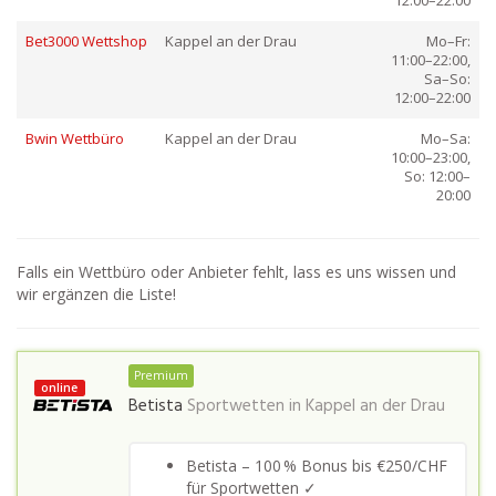
Bet3000 Wettshop
Kappel an der Drau
Mo–Fr:
11:00–22:00,
Sa–So:
12:00–22:00
Bwin Wettbüro
Kappel an der Drau
Mo–Sa:
10:00–23:00,
So: 12:00–
20:00
Falls ein Wettbüro oder Anbieter fehlt, lass es uns wissen und
wir ergänzen die Liste!
Premium
online
Betista
Sportwetten in
Kappel an der Drau
Betista – 100 % Bonus bis €250/CHF
für Sportwetten ✓