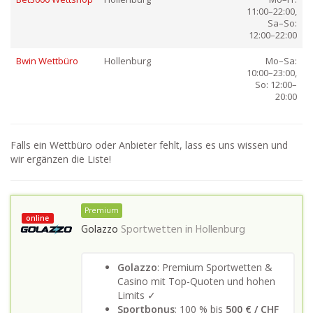
11:00–22:00,
Sa–So:
12:00–22:00
Bwin Wettbüro
Hollenburg
Mo–Sa:
10:00–23:00,
So: 12:00–
20:00
Falls ein Wettbüro oder Anbieter fehlt, lass es uns wissen und
wir ergänzen die Liste!
Premium
online
Golazzo
Sportwetten in
Hollenburg
Golazzo
: Premium Sportwetten &
Casino mit Top-Quoten und hohen
Limits ✓
Sportbonus
: 100 % bis
500 € / CHF