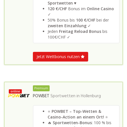
Sportwetten
♥
120 €/CHF
Bonus im
Online Casino
✓
50% Bonus bis
100 €/CHF
bei der
zweiten Einzahlung
✓
Jeden
Freitag Reload Bonus
bis
100€/CHF ✓
Jetzt Wettbonus nutzen
Premium
online
POWBET
Sportwetten in
Hollenburg
⭐
POWBET – Top-Wetten &
Casino-Action an einem Ort!
⭐
🔥
Sportwetten-Bonus
: 100 % bis