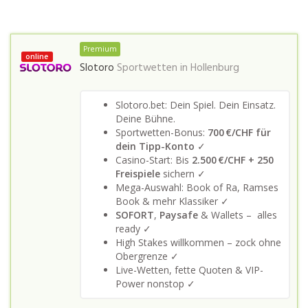
Premium
online
Slotoro
Sportwetten in
Hollenburg
Slotoro.bet: Dein Spiel. Dein Einsatz.
Deine Bühne.
Sportwetten-Bonus:
700 €/CHF für
dein Tipp-Konto
✓
Casino-Start: Bis
2.500 €/CHF + 250
Freispiele
sichern ✓
Mega-Auswahl: Book of Ra, Ramses
Book & mehr Klassiker ✓
SOFORT
,
Paysafe
& Wallets – alles
ready ✓
High Stakes willkommen – zock ohne
Obergrenze ✓
Live-Wetten, fette Quoten & VIP-
Power nonstop ✓