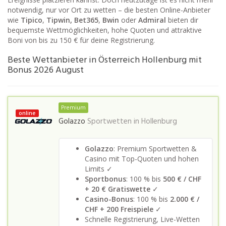
notwendig, nur vor Ort zu wetten – die besten Online-Anbieter
wie
Tipico
,
Tipwin, Bet365
,
Bwin
oder
Admiral
bieten dir
bequemste Wettmöglichkeiten, hohe Quoten und attraktive
Boni von bis zu 150 € für deine Registrierung.
Beste Wettanbieter in Österreich Hollenburg mit
Bonus 2026 August
Premium
online
Golazzo
Sportwetten in
Hollenburg
Golazzo
: Premium Sportwetten &
Casino mit Top-Quoten und hohen
Limits ✓
Sportbonus
: 100 % bis
500 € / CHF
+ 20 € Gratiswette
✓
Casino-Bonus
: 100 % bis
2.000 € /
CHF + 200 Freispiele
✓
Schnelle Registrierung, Live-Wetten