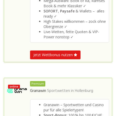
Mega-Auswahl: Book of Ra, Ramses
Book & mehr Klassiker ✓
SOFORT
,
Paysafe
& Wallets – alles
ready ✓
High Stakes willkommen – zock ohne
Obergrenze ✓
Live-Wetten, fette Quoten & VIP-
Power nonstop ✓
Jetzt Wettbonus nutzen
Premium
online
Granawin
Sportwetten in
Hollenburg
Granawin – Sportwetten und Casino
pur für alle Spielertypen!
Sport-Bonus:
100 % bis 100 €/CHF