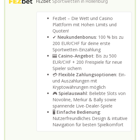
FEZbet
Sportwetten in
Hollenburg
Fezbet – Die Wett und Casino
Plattform mit Hohen Limits und
Quoten!
✔
Neukundenbonus
: 100 % bis zu
200 EUR/CHF für deine erste
Sportwetten-Einzahlung
🎰
Casino-Angebot
: Bis zu 500
EUR/CHF + 200 Freispiele für neue
Spieler sichern
💳
Flexible Zahlungsoptionen
: Ein-
und Auszahlungen mit
Kryptowährungen möglich
🎮
Spielauswahl
: Beliebte Slots von
Novoline, Merkur & Bally sowie
spannende Live-Dealer-Spiele
🖥️
Einfache Bedienung
:
Nutzerfreundliches Design & intuitive
Navigation für besten Spielkomfort