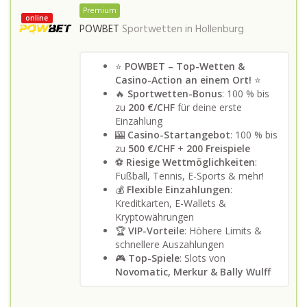
Premium
online
POWBET
Sportwetten in
Hollenburg
⭐
POWBET – Top-Wetten &
Casino-Action an einem Ort!
⭐
🔥
Sportwetten-Bonus
: 100 % bis
zu
200 €/CHF
für deine erste
Einzahlung
🎰
Casino-Startangebot
: 100 % bis
zu
500 €/CHF
+
200 Freispiele
⚽
Riesige Wettmöglichkeiten
:
Fußball, Tennis, E-Sports & mehr!
💰
Flexible Einzahlungen
:
Kreditkarten, E-Wallets &
Kryptowährungen
🏆
VIP-Vorteile
: Höhere Limits &
schnellere Auszahlungen
🎮
Top-Spiele
: Slots von
Novomatic, Merkur & Bally Wulff