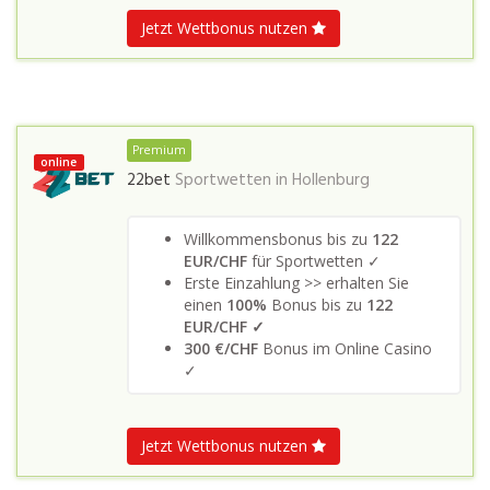
Jetzt Wettbonus nutzen
Premium
online
22bet
Sportwetten in
Hollenburg
Willkommensbonus bis zu
122
EUR/CHF
für Sportwetten ✓
Erste Einzahlung >> erhalten Sie
einen
100%
Bonus bis zu
122
EUR/CHF ✓
300 €/CHF
Bonus im Online Casino
✓
Jetzt Wettbonus nutzen