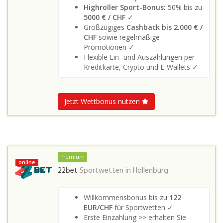
Highroller Sport-Bonus:
50% bis zu
5000 € / CHF
✓
Großzügiges
Cashback bis 2.000 € /
CHF
sowie regelmäßige
Promotionen ✓
Flexible Ein- und Auszahlungen per
Kreditkarte, Crypto und E-Wallets ✓
Jetzt Wettbonus nutzen
Premium
online
22bet
Sportwetten in
Hollenburg
Willkommensbonus bis zu
122
EUR/CHF
für Sportwetten ✓
Erste Einzahlung >> erhalten Sie