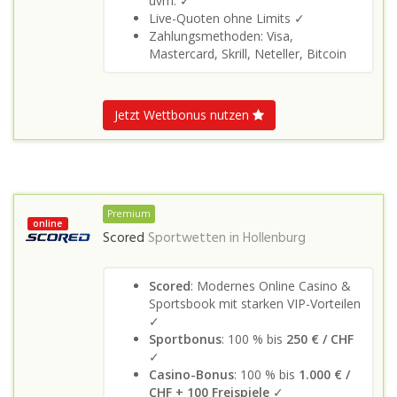
uvm. ✓
Live-Quoten ohne Limits ✓
Zahlungsmethoden: Visa,
Mastercard, Skrill, Neteller, Bitcoin
Jetzt Wettbonus nutzen
Premium
online
Scored
Sportwetten in
Hollenburg
Scored
: Modernes Online Casino &
Sportsbook mit starken VIP-Vorteilen
✓
Sportbonus
: 100 % bis
250 € / CHF
✓
Casino-Bonus
: 100 % bis
1.000 € /
CHF + 100 Freispiele
✓