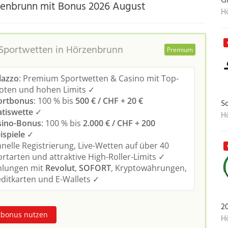
G
zenbrunn mit Bonus 2026 August
H
Sportwetten in
Hörzenbrunn
Premium
lazzo
: Premium Sportwetten & Casino mit Top-
oten und hohen Limits ✓
ortbonus
: 100 % bis
500 € / CHF + 20 €
S
atiswette
✓
H
sino-Bonus
: 100 % bis
2.000 € / CHF + 200
ispiele
✓
nelle Registrierung, Live-Wetten auf über 40
rtarten und attraktive High-Roller-Limits ✓
hlungen mit
Revolut
,
SOFORT
, Kryptowährungen,
ditkarten und E-Wallets ✓
2
ttbonus nutzen
H