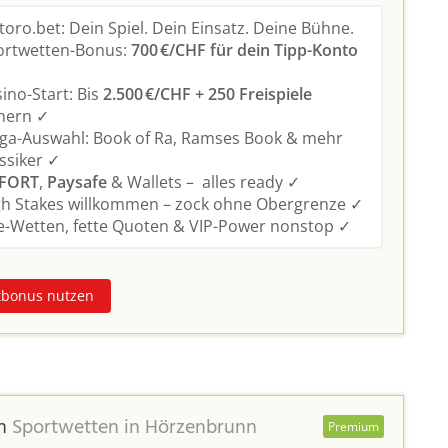
toro.bet: Dein Spiel. Dein Einsatz. Deine Bühne.
ortwetten-Bonus:
700 €/CHF für dein Tipp-Konto
ino-Start: Bis
2.500 €/CHF + 250 Freispiele
chern ✓
ga-Auswahl: Book of Ra, Ramses Book & mehr
ssiker ✓
FORT
,
Paysafe
& Wallets – alles ready ✓
gh Stakes willkommen – zock ohne Obergrenze ✓
e-Wetten, fette Quoten & VIP-Power nonstop ✓
ttbonus nutzen
n
Sportwetten in
Hörzenbrunn
Premium