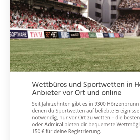
Wettbüros und Sportwetten in Hö
Anbieter vor Ort und online
Seit Jahrzehnten gibt es in 9300 Hörzenbrunn
denen du Sportwetten auf beliebte Ereignisse
notwendig, nur vor Ort zu wetten – die beste
oder
Admiral
bieten dir bequemste Wettmögli
150 € für deine Registrierung.