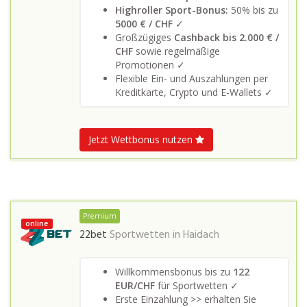
Highroller Sport-Bonus:
50% bis zu
5000 € / CHF
✓
Großzügiges
Cashback bis 2.000 € /
CHF
sowie regelmäßige
Promotionen ✓
Flexible Ein- und Auszahlungen per
Kreditkarte, Crypto und E-Wallets ✓
Jetzt Wettbonus nutzen
Premium
online
22bet
Sportwetten in
Haidach
Willkommensbonus bis zu
122
EUR/CHF
für Sportwetten ✓
Erste Einzahlung >> erhalten Sie