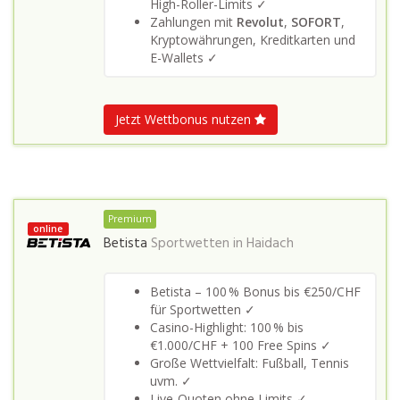
High-Roller-Limits ✓
Zahlungen mit
Revolut
,
SOFORT
,
Kryptowährungen, Kreditkarten und
E-Wallets ✓
Jetzt Wettbonus nutzen
Premium
online
Betista
Sportwetten in
Haidach
Betista – 100 % Bonus bis €250/CHF
für Sportwetten ✓
Casino-Highlight: 100 % bis
€1.000/CHF + 100 Free Spins ✓
Große Wettvielfalt: Fußball, Tennis
uvm. ✓
Live-Quoten ohne Limits ✓