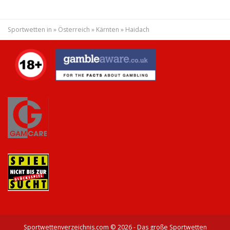
Sportwetten in
»
Österreich
»
Kärnten
»
Haidach
Sportwettenverzeichnis.com © 2026 - Das große Sportwetten