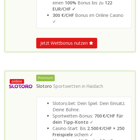
einen
100%
Bonus bis zu
122
EUR/CHF ✓
300 €/CHF
Bonus im Online Casino
✓
Jetzt Wettbonus nutzen
Premium
online
Slotoro
Sportwetten in
Haidach
Slotoro.bet: Dein Spiel. Dein Einsatz.
Deine Bühne.
Sportwetten-Bonus:
700 €/CHF für
dein Tipp-Konto
✓
Casino-Start: Bis
2.500 €/CHF + 250
Freispiele
sichern ✓