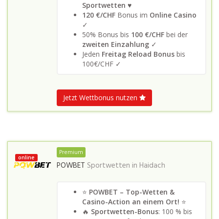
Sportwetten
♥
120 €/CHF
Bonus im
Online Casino
✓
50% Bonus bis
100 €/CHF
bei der
zweiten Einzahlung
✓
Jeden
Freitag Reload Bonus
bis
100€/CHF ✓
Jetzt Wettbonus nutzen
Premium
online
POWBET
Sportwetten in
Haidach
⭐
POWBET – Top-Wetten &
Casino-Action an einem Ort!
⭐
🔥
Sportwetten-Bonus
: 100 % bis