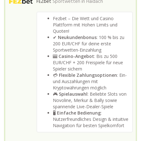
FEZbet
Sportwetten in
Haidach
Fezbet – Die Wett und Casino
Plattform mit Hohen Limits und
Quoten!
✔
Neukundenbonus
: 100 % bis zu
200 EUR/CHF für deine erste
Sportwetten-Einzahlung
🎰
Casino-Angebot
: Bis zu 500
EUR/CHF + 200 Freispiele für neue
Spieler sichern
💳
Flexible Zahlungsoptionen
: Ein-
und Auszahlungen mit
Kryptowährungen möglich
🎮
Spielauswahl
: Beliebte Slots von
Novoline, Merkur & Bally sowie
spannende Live-Dealer-Spiele
🖥️
Einfache Bedienung
:
Nutzerfreundliches Design & intuitive
Navigation für besten Spielkomfort