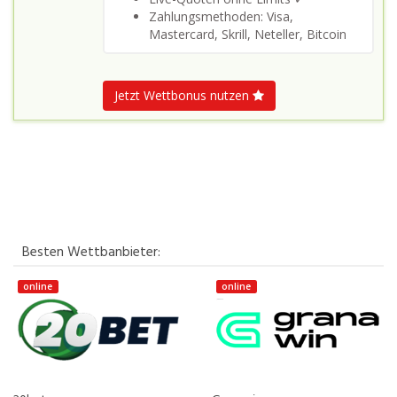
Zahlungsmethoden: Visa,
Mastercard, Skrill, Neteller, Bitcoin
Jetzt Wettbonus nutzen
Besten Wettbanbieter:
online
online