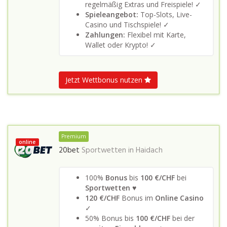
regelmäßig Extras und Freispiele! ✓
Spieleangebot:
Top-Slots, Live-
Casino und Tischspiele! ✓
Zahlungen:
Flexibel mit Karte,
Wallet oder Krypto! ✓
Jetzt Wettbonus nutzen
Premium
online
20bet
Sportwetten in
Haidach
100%
Bonus
bis
100 €/CHF
bei
Sportwetten
♥
120 €/CHF
Bonus im
Online Casino
✓
50% Bonus bis
100 €/CHF
bei der