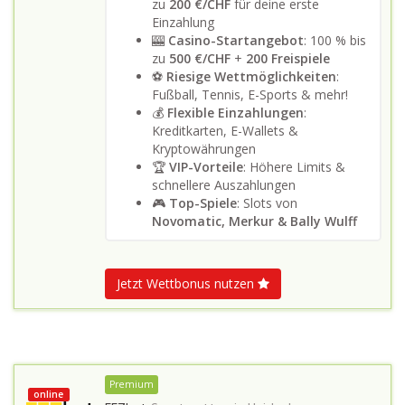
zu
200 €/CHF
für deine erste
Einzahlung
🎰
Casino-Startangebot
: 100 % bis
zu
500 €/CHF
+
200 Freispiele
⚽
Riesige Wettmöglichkeiten
:
Fußball, Tennis, E-Sports & mehr!
💰
Flexible Einzahlungen
:
Kreditkarten, E-Wallets &
Kryptowährungen
🏆
VIP-Vorteile
: Höhere Limits &
schnellere Auszahlungen
🎮
Top-Spiele
: Slots von
Novomatic, Merkur & Bally Wulff
Jetzt Wettbonus nutzen
Premium
online