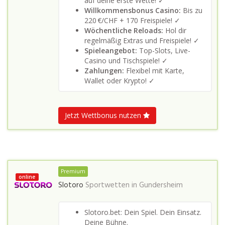
auf deine erste Wette! ✓
Willkommensbonus Casino:
Bis zu
220 €/CHF + 170 Freispiele! ✓
Wöchentliche Reloads:
Hol dir
regelmäßig Extras und Freispiele! ✓
Spieleangebot:
Top-Slots, Live-
Casino und Tischspiele! ✓
Zahlungen:
Flexibel mit Karte,
Wallet oder Krypto! ✓
Jetzt Wettbonus nutzen
Premium
online
Slotoro
Sportwetten in
Gundersheim
Slotoro.bet: Dein Spiel. Dein Einsatz.
Deine Bühne.