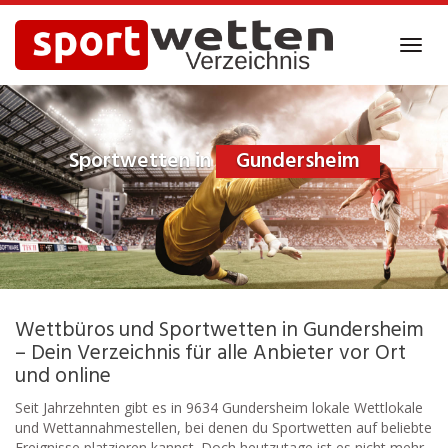
Skip
to
Toggl
main
navig
content
Sportwetten in
Gundersheim
Wettbüros und Sportwetten in Gundersheim
– Dein Verzeichnis für alle Anbieter vor Ort
und online
Seit Jahrzehnten gibt es in 9634 Gundersheim lokale Wettlokale
und Wettannahmestellen, bei denen du Sportwetten auf beliebte
Ereignisse platzieren kannst. Doch heutzutage ist es nicht mehr