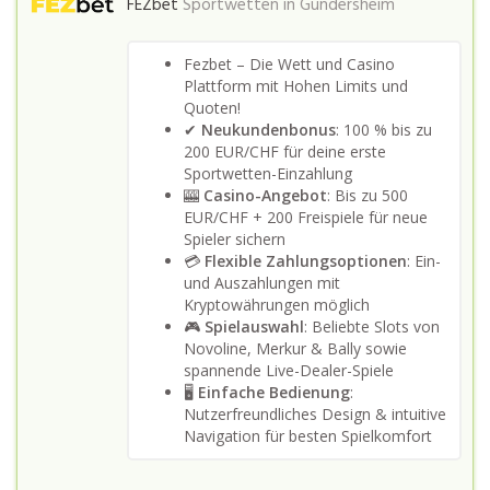
FEZbet
Sportwetten in
Gundersheim
Fezbet – Die Wett und Casino
Plattform mit Hohen Limits und
Quoten!
✔
Neukundenbonus
: 100 % bis zu
200 EUR/CHF für deine erste
Sportwetten-Einzahlung
🎰
Casino-Angebot
: Bis zu 500
EUR/CHF + 200 Freispiele für neue
Spieler sichern
💳
Flexible Zahlungsoptionen
: Ein-
und Auszahlungen mit
Kryptowährungen möglich
🎮
Spielauswahl
: Beliebte Slots von
Novoline, Merkur & Bally sowie
spannende Live-Dealer-Spiele
🖥️
Einfache Bedienung
:
Nutzerfreundliches Design & intuitive
Navigation für besten Spielkomfort