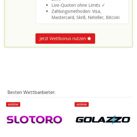
Live-Quoten ohne Limits ✓
Zahlungsmethoden: Visa,
Mastercard, Skrill, Neteller, Bitcoin
Jetzt Wettbonus nutzen
Besten Wettbanbieter:
online
online