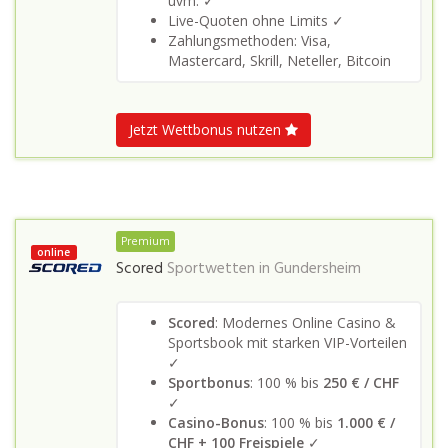
uvm. ✓
Live-Quoten ohne Limits ✓
Zahlungsmethoden: Visa,
Mastercard, Skrill, Neteller, Bitcoin
Jetzt Wettbonus nutzen
Premium
online
Scored
Sportwetten in
Gundersheim
Scored
: Modernes Online Casino &
Sportsbook mit starken VIP-Vorteilen
✓
Sportbonus
: 100 % bis
250 € / CHF
✓
Casino-Bonus
: 100 % bis
1.000 € /
CHF + 100 Freispiele
✓