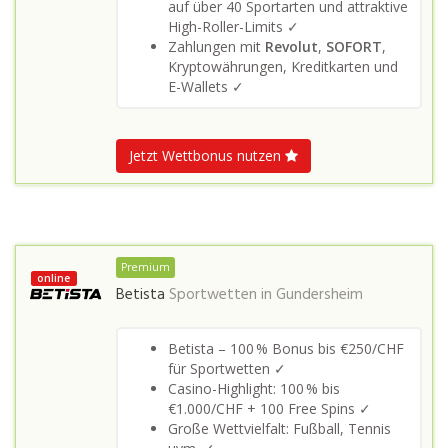
auf über 40 Sportarten und attraktive
High-Roller-Limits ✓
Zahlungen mit
Revolut
,
SOFORT
,
Kryptowährungen, Kreditkarten und
E-Wallets ✓
Jetzt Wettbonus nutzen
Premium
online
Betista
Sportwetten in
Gundersheim
Betista – 100 % Bonus bis €250/CHF
für Sportwetten ✓
Casino-Highlight: 100 % bis
€1.000/CHF + 100 Free Spins ✓
Große Wettvielfalt: Fußball, Tennis