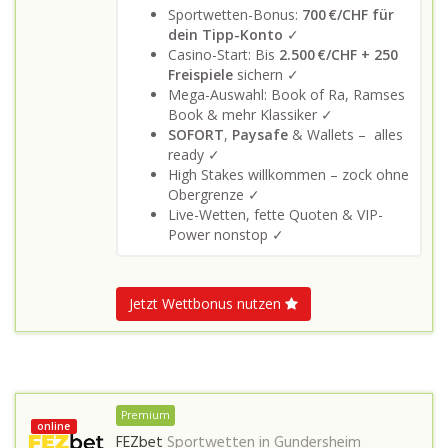
Sportwetten-Bonus:
700 €/CHF für
dein Tipp-Konto
✓
Casino-Start: Bis
2.500 €/CHF + 250
Freispiele
sichern ✓
Mega-Auswahl: Book of Ra, Ramses
Book & mehr Klassiker ✓
SOFORT
,
Paysafe
& Wallets – alles
ready ✓
High Stakes willkommen – zock ohne
Obergrenze ✓
Live-Wetten, fette Quoten & VIP-
Power nonstop ✓
Jetzt Wettbonus nutzen
Premium
online
FEZbet
Sportwetten in
Gundersheim