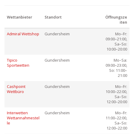
Wettanbieter
Standort
Öffnungsze
iten
Admiral Wettshop
Gundersheim
Mo–Fr:
09:00–21:00,
Sa–So:
10:00–20:00
Tipico
Gundersheim
Mo–Sa:
Sportwetten
09:00–23:00,
So: 11:00–
21:00
Cashpoint
Gundersheim
Mo–Fr:
Wettbüro
10:00–22:00,
Sa–So:
12:00–20:00
Interwetten
Gundersheim
Mo–Fr:
Wettannahmestel
11:00–22:00,
le
Sa–So:
12:00–22:00