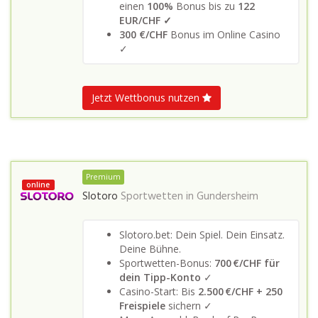
einen
100%
Bonus bis zu
122
EUR/CHF ✓
300 €/CHF
Bonus im Online Casino
✓
Jetzt Wettbonus nutzen
Premium
online
Slotoro
Sportwetten in
Gundersheim
Slotoro.bet: Dein Spiel. Dein Einsatz.
Deine Bühne.
Sportwetten-Bonus:
700 €/CHF für
dein Tipp-Konto
✓
Casino-Start: Bis
2.500 €/CHF + 250
Freispiele
sichern ✓