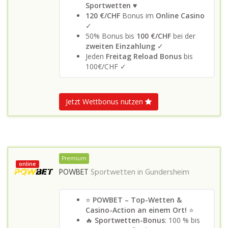
Sportwetten
♥
120 €/CHF
Bonus im
Online Casino
✓
50% Bonus bis
100 €/CHF
bei der
zweiten Einzahlung
✓
Jeden
Freitag Reload Bonus
bis
100€/CHF ✓
Jetzt Wettbonus nutzen
Premium
online
POWBET
Sportwetten in
Gundersheim
⭐
POWBET – Top-Wetten &
Casino-Action an einem Ort!
⭐
🔥
Sportwetten-Bonus
: 100 % bis