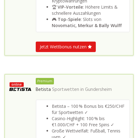
Kryptowährungen
🏆
VIP-Vorteile
: Höhere Limits &
schnellere Auszahlungen
🎮
Top-Spiele
: Slots von
Novomatic, Merkur & Bally Wulff
Jetzt Wettbonus nutzen
Premium
online
Betista
Sportwetten in
Gundersheim
Betista – 100 % Bonus bis €250/CHF
für Sportwetten ✓
Casino-Highlight: 100 % bis
€1.000/CHF + 100 Free Spins ✓
Große Wettvielfalt: Fußball, Tennis
uvm. ✓