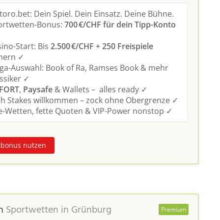
toro.bet: Dein Spiel. Dein Einsatz. Deine Bühne.
ortwetten-Bonus:
700 €/CHF für dein Tipp-Konto
ino-Start: Bis
2.500 €/CHF + 250 Freispiele
chern ✓
ga-Auswahl: Book of Ra, Ramses Book & mehr
ssiker ✓
FORT
,
Paysafe
& Wallets – alles ready ✓
gh Stakes willkommen – zock ohne Obergrenze ✓
e-Wetten, fette Quoten & VIP-Power nonstop ✓
ttbonus nutzen
n
Sportwetten in
Grünburg
Premium