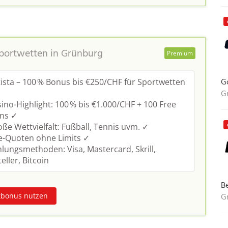
portwetten in
Grünburg
Premium
G
ista – 100 % Bonus bis €250/CHF für Sportwetten
G
ino-Highlight: 100 % bis €1.000/CHF + 100 Free
ins ✓
ße Wettvielfalt: Fußball, Tennis uvm. ✓
e-Quoten ohne Limits ✓
lungsmethoden: Visa, Mastercard, Skrill,
eller, Bitcoin
Be
ttbonus nutzen
G