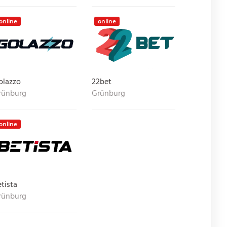
online
online
olazzo
22bet
rünburg
Grünburg
online
tista
rünburg