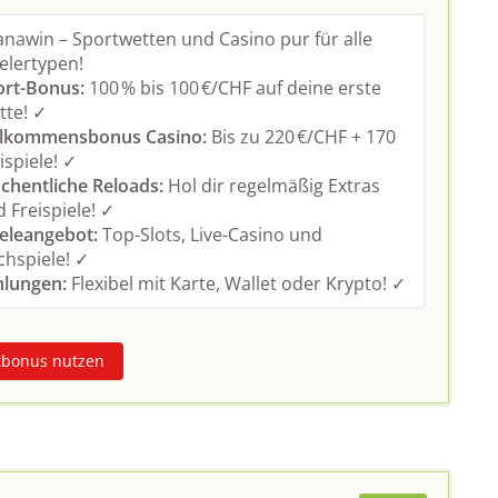
nawin – Sportwetten und Casino pur für alle
elertypen!
ort-Bonus:
100 % bis 100 €/CHF auf deine erste
tte! ✓
llkommensbonus Casino:
Bis zu 220 €/CHF + 170
ispiele! ✓
chentliche Reloads:
Hol dir regelmäßig Extras
 Freispiele! ✓
eleangebot:
Top-Slots, Live-Casino und
chspiele! ✓
hlungen:
Flexibel mit Karte, Wallet oder Krypto! ✓
ttbonus nutzen