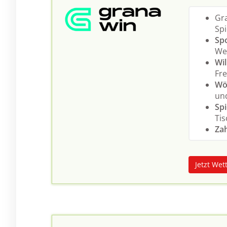
Gra
Spi
Sp
We
Wi
Fre
Wö
und
Spi
Tis
Za
Jetzt We