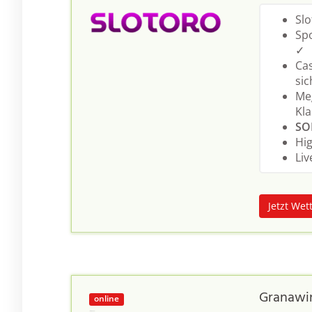
Slo
Sp
✓
Cas
si
Me
Kla
SO
Hi
Liv
Jetzt We
Granawi
online