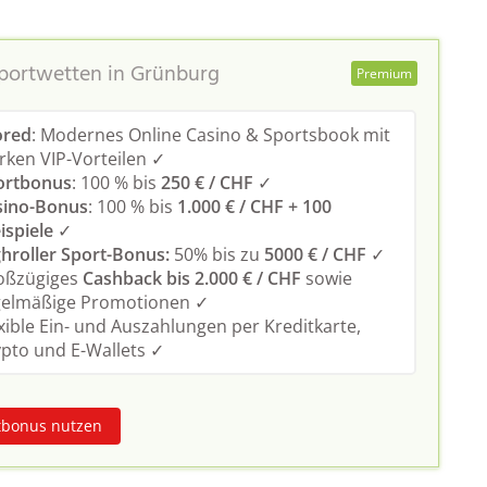
portwetten in
Grünburg
Premium
ored
: Modernes Online Casino & Sportsbook mit
rken VIP-Vorteilen ✓
ortbonus
: 100 % bis
250 € / CHF
✓
sino-Bonus
: 100 % bis
1.000 € / CHF + 100
ispiele
✓
hroller Sport-Bonus:
50% bis zu
5000 € / CHF
✓
oßzügiges
Cashback bis 2.000 € / CHF
sowie
gelmäßige Promotionen ✓
xible Ein- und Auszahlungen per Kreditkarte,
pto und E-Wallets ✓
ttbonus nutzen