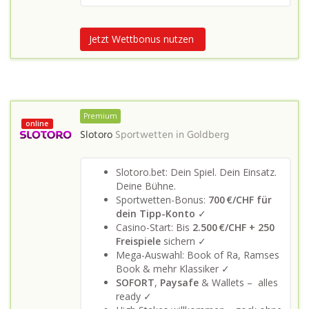
Jetzt Wettbonus nutzen
Premium
online
Slotoro
Sportwetten in
Goldberg
Slotoro.bet: Dein Spiel. Dein Einsatz.
Deine Bühne.
Sportwetten-Bonus:
700 €/CHF für
dein Tipp-Konto
✓
Casino-Start: Bis
2.500 €/CHF + 250
Freispiele
sichern ✓
Mega-Auswahl: Book of Ra, Ramses
Book & mehr Klassiker ✓
SOFORT
,
Paysafe
& Wallets – alles
ready ✓