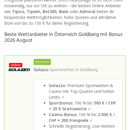
notwendig, nur vor Ort zu wetten – die besten Online-Anbieter
wie
Tipico
,
Tipwin, Bet365
,
Bwin
oder
Admiral
bieten dir
bequemste Wettmöglichkeiten, hohe Quoten und attraktive
Boni von bis zu 150 € für deine Registrierung.
Beste Wettanbieter in Österreich Goldberg mit Bonus
2026 August
Premium
online
Golazzo
Sportwetten in
Goldberg
Golazzo
: Premium Sportwetten &
Casino mit Top-Quoten und hohen
Limits ✓
Sportbonus
: 100 % bis
500 € / CHF
+ 20 € Gratiswette
✓
Casino-Bonus
: 100 % bis
2.000 € /
CHF + 200 Freispiele
✓
Schnelle Registrierung, Live-Wetten