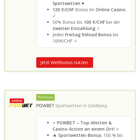
Sportwetten
♥
120 €/CHF
Bonus im
Online Casino
✓
50% Bonus bis
100 €/CHF
bei der
zweiten Einzahlung
✓
Jeden
Freitag Reload Bonus
bis
100€/CHF ✓
Jetzt Wettbonus nutzen
Premium
online
POWBET
Sportwetten in
Goldberg
⭐
POWBET – Top-Wetten &
Casino-Action an einem Ort!
⭐
🔥
Sportwetten-Bonus
: 100 % bis