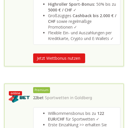
Highroller Sport-Bonus:
50% bis zu
5000 € / CHF
✓
Großzügiges
Cashback bis 2.000 € /
CHF
sowie regelmäßige
Promotionen ✓
Flexible Ein- und Auszahlungen per
Kreditkarte, Crypto und E-Wallets ✓
Jetzt Wettbonus nutzen
Premium
online
22bet
Sportwetten in
Goldberg
Willkommensbonus bis zu
122
EUR/CHF
für Sportwetten ✓
Erste Einzahlung >> erhalten Sie