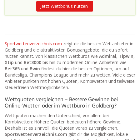
Jetzt Wettbonus nutzen
Sportwettenverzeichnis.com
zeigt dir die besten Wettanbieter in
Goldberg und die attraktivsten Bonusangebote, die du sofort
nutzen kannst. Von klassischen Wettbüros wie
Admiral
,
Tipwin
,
Xtip
und
Bet3000
bis hin zu modernen Online-Anbietern wie
Bet365
und
Bwin
findest du hier die besten Optionen, um auf
Bundesliga, Champions League und mehr zu wetten. Viele dieser
Anbieter punkten mit hohen Quoten, Kombiwetten und teilweise
steuerfreien Wettmöglichkeiten.
Wettquoten vergleichen – Bessere Gewinne bei
Online-Wetten oder im Wettbüro in Goldberg?
Wettquoten machen den Unterschied, vor allem bei
Kombiwetten: Höhere Quoten bedeuten höhere Gewinne.
Deshalb ist es sinnvoll, die Quoten vorab zu vergleichen.
Sportwettenverzeichnis.com
gibt dir die Möglichkeit, lokale