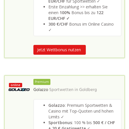
EUR/CHF
für Sportwetten ✓
Erste Einzahlung >> erhalten Sie
einen
100%
Bonus bis zu
122
EUR/CHF ✓
300 €/CHF
Bonus im Online Casino
✓
Jetzt Wettbonus nutzen
Premium
online
Golazzo
Sportwetten in
Goldberg
Golazzo
: Premium Sportwetten &
Casino mit Top-Quoten und hohen
Limits ✓
Sportbonus
: 100 % bis
500 € / CHF
+ 20 € Gratiswette
✓