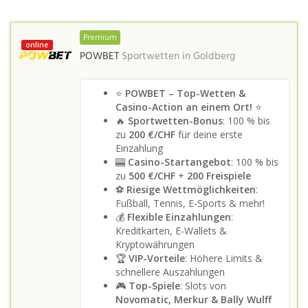
Premium
online
POWBET
Sportwetten in
Goldberg
⭐
POWBET – Top-Wetten &
Casino-Action an einem Ort!
⭐
🔥
Sportwetten-Bonus
: 100 % bis
zu
200 €/CHF
für deine erste
Einzahlung
🎰
Casino-Startangebot
: 100 % bis
zu
500 €/CHF
+
200 Freispiele
⚽
Riesige Wettmöglichkeiten
:
Fußball, Tennis, E-Sports & mehr!
💰
Flexible Einzahlungen
:
Kreditkarten, E-Wallets &
Kryptowährungen
🏆
VIP-Vorteile
: Höhere Limits &
schnellere Auszahlungen
🎮
Top-Spiele
: Slots von
Novomatic, Merkur & Bally Wulff