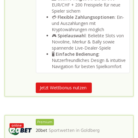
EUR/CHF + 200 Freispiele für neue
Spieler sichern
💳
Flexible Zahlungsoptionen
: Ein-
und Auszahlungen mit
Kryptowährungen möglich
🎮
Spielauswahl
: Beliebte Slots von
Novoline, Merkur & Bally sowie
spannende Live-Dealer-Spiele
🖥️
Einfache Bedienung
:
Nutzerfreundliches Design & intuitive
Navigation für besten Spielkomfort
Jetzt Wettbonus nutzen
Premium
online
20bet
Sportwetten in
Goldberg