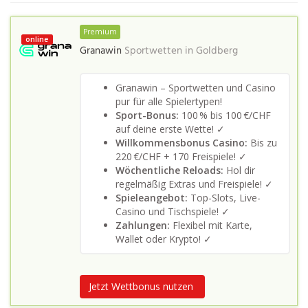
Premium
online
Granawin
Sportwetten in
Goldberg
Granawin – Sportwetten und Casino
pur für alle Spielertypen!
Sport-Bonus:
100 % bis 100 €/CHF
auf deine erste Wette! ✓
Willkommensbonus Casino:
Bis zu
220 €/CHF + 170 Freispiele! ✓
Wöchentliche Reloads:
Hol dir
regelmäßig Extras und Freispiele! ✓
Spieleangebot:
Top-Slots, Live-
Casino und Tischspiele! ✓
Zahlungen:
Flexibel mit Karte,
Wallet oder Krypto! ✓
Jetzt Wettbonus nutzen