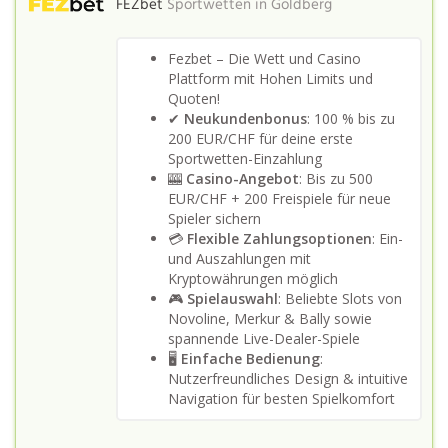
FEZbet
Sportwetten in
Goldberg
Fezbet – Die Wett und Casino
Plattform mit Hohen Limits und
Quoten!
✔
Neukundenbonus
: 100 % bis zu
200 EUR/CHF für deine erste
Sportwetten-Einzahlung
🎰
Casino-Angebot
: Bis zu 500
EUR/CHF + 200 Freispiele für neue
Spieler sichern
💳
Flexible Zahlungsoptionen
: Ein-
und Auszahlungen mit
Kryptowährungen möglich
🎮
Spielauswahl
: Beliebte Slots von
Novoline, Merkur & Bally sowie
spannende Live-Dealer-Spiele
🖥️
Einfache Bedienung
:
Nutzerfreundliches Design & intuitive
Navigation für besten Spielkomfort