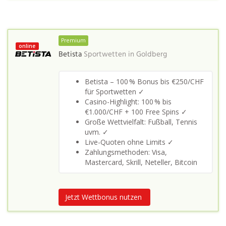
Premium
online
Betista
Sportwetten in
Goldberg
Betista – 100 % Bonus bis €250/CHF
für Sportwetten ✓
Casino-Highlight: 100 % bis
€1.000/CHF + 100 Free Spins ✓
Große Wettvielfalt: Fußball, Tennis
uvm. ✓
Live-Quoten ohne Limits ✓
Zahlungsmethoden: Visa,
Mastercard, Skrill, Neteller, Bitcoin
Jetzt Wettbonus nutzen