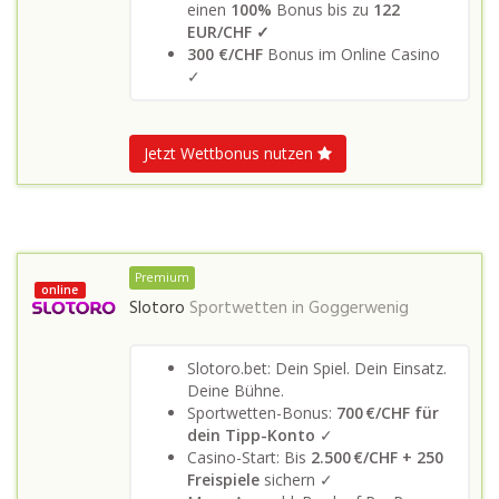
einen
100%
Bonus bis zu
122
EUR/CHF ✓
300 €/CHF
Bonus im Online Casino
✓
Jetzt Wettbonus nutzen
Premium
online
Slotoro
Sportwetten in
Goggerwenig
Slotoro.bet: Dein Spiel. Dein Einsatz.
Deine Bühne.
Sportwetten-Bonus:
700 €/CHF für
dein Tipp-Konto
✓
Casino-Start: Bis
2.500 €/CHF + 250
Freispiele
sichern ✓