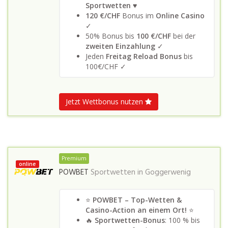
Sportwetten
♥
120 €/CHF
Bonus im
Online Casino
✓
50% Bonus bis
100 €/CHF
bei der
zweiten Einzahlung
✓
Jeden
Freitag Reload Bonus
bis
100€/CHF ✓
Jetzt Wettbonus nutzen
Premium
online
POWBET
Sportwetten in
Goggerwenig
⭐
POWBET – Top-Wetten &
Casino-Action an einem Ort!
⭐
🔥
Sportwetten-Bonus
: 100 % bis