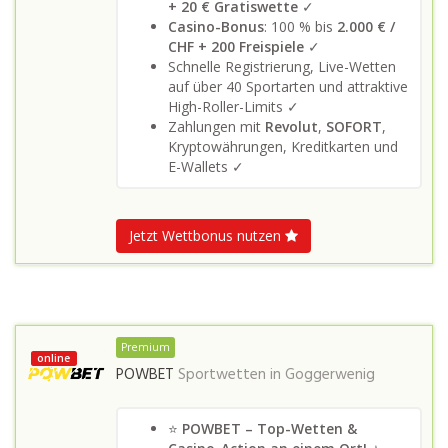
+ 20 € Gratiswette
✓
Casino-Bonus
: 100 % bis
2.000 € /
CHF + 200 Freispiele
✓
Schnelle Registrierung, Live-Wetten
auf über 40 Sportarten und attraktive
High-Roller-Limits ✓
Zahlungen mit
Revolut
,
SOFORT
,
Kryptowährungen, Kreditkarten und
E-Wallets ✓
Jetzt Wettbonus nutzen
Premium
online
POWBET
Sportwetten in
Goggerwenig
⭐
POWBET – Top-Wetten &