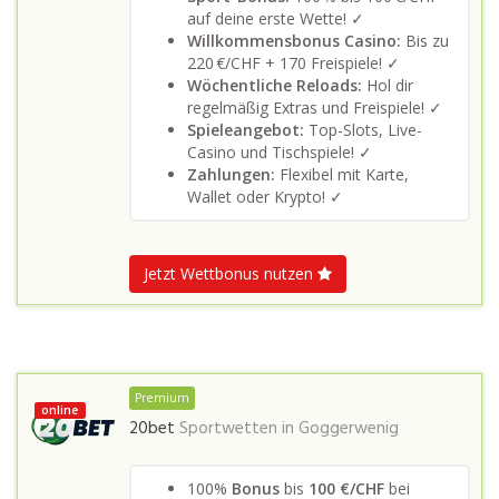
auf deine erste Wette! ✓
Willkommensbonus Casino:
Bis zu
220 €/CHF + 170 Freispiele! ✓
Wöchentliche Reloads:
Hol dir
regelmäßig Extras und Freispiele! ✓
Spieleangebot:
Top-Slots, Live-
Casino und Tischspiele! ✓
Zahlungen:
Flexibel mit Karte,
Wallet oder Krypto! ✓
Jetzt Wettbonus nutzen
Premium
online
20bet
Sportwetten in
Goggerwenig
100%
Bonus
bis
100 €/CHF
bei