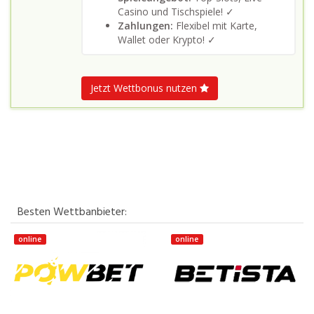
Casino und Tischspiele! ✓
Zahlungen:
Flexibel mit Karte,
Wallet oder Krypto! ✓
Jetzt Wettbonus nutzen
Besten Wettbanbieter:
online
online