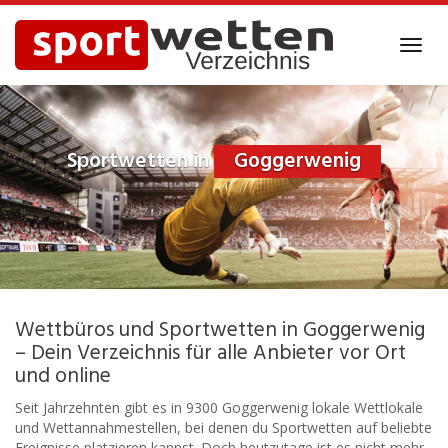
Skip
to
Toggl
main
navig
content
Sportwetten in
Goggerwenig
Wettbüros und Sportwetten in Goggerwenig
– Dein Verzeichnis für alle Anbieter vor Ort
und online
Seit Jahrzehnten gibt es in 9300 Goggerwenig lokale Wettlokale
und Wettannahmestellen, bei denen du Sportwetten auf beliebte
Ereignisse platzieren kannst. Doch heutzutage ist es nicht mehr