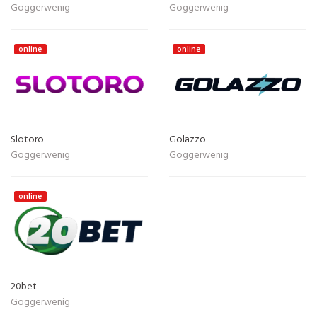
Goggerwenig
Goggerwenig
online
online
Slotoro
Golazzo
Goggerwenig
Goggerwenig
online
20bet
Goggerwenig