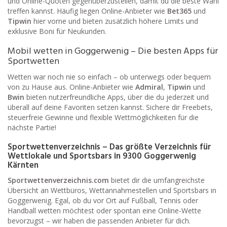
und Online-Quoten gegenüberzustellen, damit du die beste Wahl
treffen kannst. Häufig liegen Online-Anbieter wie
Bet365
und
Tipwin
hier vorne und bieten zusätzlich höhere Limits und
exklusive Boni für Neukunden.
Mobil wetten in Goggerwenig – Die besten Apps für
Sportwetten
Wetten war noch nie so einfach – ob unterwegs oder bequem
von zu Hause aus. Online-Anbieter wie
Admiral
,
Tipwin
und
Bwin
bieten nutzerfreundliche Apps, über die du jederzeit und
überall auf deine Favoriten setzen kannst. Sichere dir Freebets,
steuerfreie Gewinne und flexible Wettmöglichkeiten für die
nächste Partie!
Sportwettenverzeichnis – Das größte Verzeichnis für
Wettlokale und Sportsbars in 9300 Goggerwenig
Kärnten
Sportwettenverzeichnis.com
bietet dir die umfangreichste
Übersicht an Wettbüros, Wettannahmestellen und Sportsbars in
Goggerwenig. Egal, ob du vor Ort auf Fußball, Tennis oder
Handball wetten möchtest oder spontan eine Online-Wette
bevorzugst – wir haben die passenden Anbieter für dich.