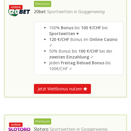
Premium
online
20bet
Sportwetten in
Goggerwenig
100%
Bonus
bis
100 €/CHF
bei
Sportwetten
♥
120 €/CHF
Bonus im
Online Casino
✓
50% Bonus bis
100 €/CHF
bei der
zweiten Einzahlung
✓
Jeden
Freitag Reload Bonus
bis
100€/CHF ✓
Jetzt Wettbonus nutzen
Premium
online
Slotoro
Sportwetten in
Goggerwenig