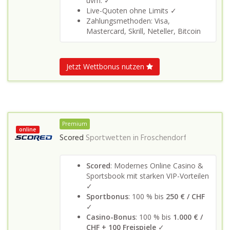
uvm. ✓
Live-Quoten ohne Limits ✓
Zahlungsmethoden: Visa,
Mastercard, Skrill, Neteller, Bitcoin
Jetzt Wettbonus nutzen
Premium
online
Scored
Sportwetten in
Froschendorf
Scored
: Modernes Online Casino &
Sportsbook mit starken VIP-Vorteilen
✓
Sportbonus
: 100 % bis
250 € / CHF
✓
Casino-Bonus
: 100 % bis
1.000 € /
CHF + 100 Freispiele
✓