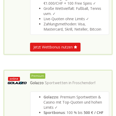
€1.000/CHF + 100 Free Spins ✓
Große Wettvielfalt: Fußball, Tennis
uvm. ✓
Live-Quoten ohne Limits ✓
Zahlungsmethoden: Visa,
Mastercard, Skrill, Neteller, Bitcoin
Jetzt Wettbonus nutzen
Premium
online
Golazzo
Sportwetten in
Froschendorf
Golazzo
: Premium Sportwetten &
Casino mit Top-Quoten und hohen
Limits ✓
Sportbonus
: 100 % bis
500 € / CHF