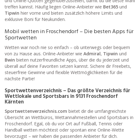
und Online-Quoten gegenüberzustellen, damit du die beste Wahl
treffen kannst. Häufig liegen Online-Anbieter wie
Bet365
und
Tipwin
hier vorne und bieten zusätzlich höhere Limits und
exklusive Boni für Neukunden.
Mobil wetten in Froschendorf – Die besten Apps für
Sportwetten
Wetten war noch nie so einfach – ob unterwegs oder bequem
von zu Hause aus. Online-Anbieter wie
Admiral
,
Tipwin
und
Bwin
bieten nutzerfreundliche Apps, über die du jederzeit und
überall auf deine Favoriten setzen kannst. Sichere dir Freebets,
steuerfreie Gewinne und flexible Wettmöglichkeiten für die
nächste Partie!
Sportwettenverzeichnis – Das größte Verzeichnis für
Wettlokale und Sportsbars in 9131 Froschendorf
Kärnten
Sportwettenverzeichnis.com
bietet dir die umfangreichste
Übersicht an Wettbüros, Wettannahmestellen und Sportsbars in
Froschendorf. Egal, ob du vor Ort auf Fußball, Tennis oder
Handball wetten möchtest oder spontan eine Online-Wette
bevorzugst – wir haben die passenden Anbieter für dich.