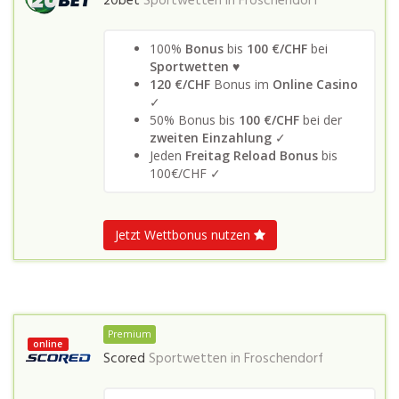
20bet
Sportwetten in
Froschendorf
100%
Bonus
bis
100 €/CHF
bei
Sportwetten
♥
120 €/CHF
Bonus im
Online Casino
✓
50% Bonus bis
100 €/CHF
bei der
zweiten Einzahlung
✓
Jeden
Freitag Reload Bonus
bis
100€/CHF ✓
Jetzt Wettbonus nutzen
Premium
online
Scored
Sportwetten in
Froschendorf