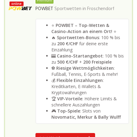
Premium
online
POWBET
Sportwetten in
Froschendorf
⭐
POWBET – Top-Wetten &
Casino-Action an einem Ort!
⭐
🔥
Sportwetten-Bonus
: 100 % bis
zu
200 €/CHF
für deine erste
Einzahlung
🎰
Casino-Startangebot
: 100 % bis
zu
500 €/CHF
+
200 Freispiele
⚽
Riesige Wettmöglichkeiten
:
Fußball, Tennis, E-Sports & mehr!
💰
Flexible Einzahlungen
:
Kreditkarten, E-Wallets &
Kryptowährungen
🏆
VIP-Vorteile
: Höhere Limits &
schnellere Auszahlungen
🎮
Top-Spiele
: Slots von
Novomatic, Merkur & Bally Wulff