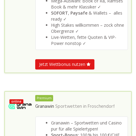
Mega-Auswahl: Book of Ra, Ramses
Book & mehr Klassiker ✓
SOFORT
,
Paysafe
& Wallets – alles
ready ✓
High Stakes willkommen – zock ohne
Obergrenze ✓
Live-Wetten, fette Quoten & VIP-
Power nonstop ✓
Jetzt Wettbonus nutzen
Premium
online
Granawin
Sportwetten in
Froschendorf
Granawin – Sportwetten und Casino
pur für alle Spielertypen!
Sport-Bonus:
100 % bis 100 €/CHF