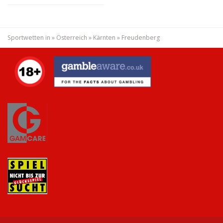
Sportwetten in
»
Österreich
»
Kärnten
»
Freudenberg