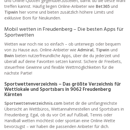
und Online-Quoten gegenüberzustellen, damit du die beste Wahl
treffen kannst. Häufig liegen Online-Anbieter wie
Bet365
und
Tipwin
hier vorne und bieten zusätzlich höhere Limits und
exklusive Boni für Neukunden.
Mobil wetten in Freudenberg – Die besten Apps für
Sportwetten
Wetten war noch nie so einfach – ob unterwegs oder bequem
von zu Hause aus. Online-Anbieter wie
Admiral
,
Tipwin
und
Bwin
bieten nutzerfreundliche Apps, über die du jederzeit und
überall auf deine Favoriten setzen kannst. Sichere dir Freebets,
steuerfreie Gewinne und flexible Wettmöglichkeiten für die
nächste Partie!
Sportwettenverzeichnis – Das größte Verzeichnis für
Wettlokale und Sportsbars in 9062 Freudenberg
Kärnten
Sportwettenverzeichnis.com
bietet dir die umfangreichste
Übersicht an Wettbüros, Wettannahmestellen und Sportsbars in
Freudenberg. Egal, ob du vor Ort auf Fußball, Tennis oder
Handball wetten möchtest oder spontan eine Online-Wette
bevorzugst – wir haben die passenden Anbieter für dich.