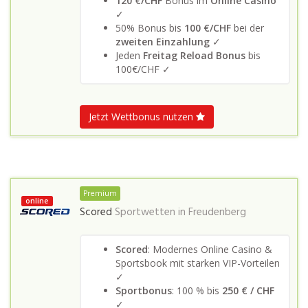
120 €/CHF
Bonus im
Online Casino
✓
50% Bonus bis
100 €/CHF
bei der
zweiten Einzahlung
✓
Jeden
Freitag Reload Bonus
bis
100€/CHF ✓
Jetzt Wettbonus nutzen
Premium
online
Scored
Sportwetten in
Freudenberg
Scored
: Modernes Online Casino &
Sportsbook mit starken VIP-Vorteilen
✓
Sportbonus
: 100 % bis
250 € / CHF
✓