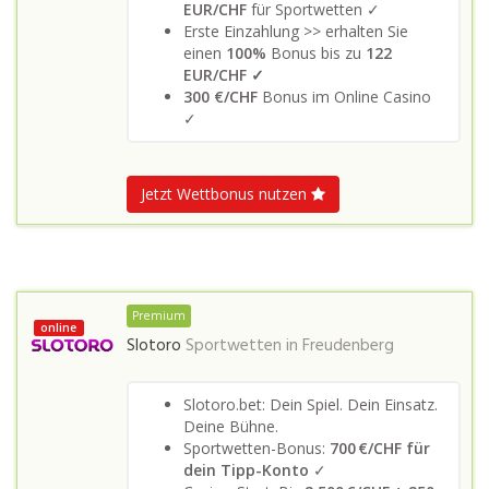
EUR/CHF
für Sportwetten ✓
Erste Einzahlung >> erhalten Sie
einen
100%
Bonus bis zu
122
EUR/CHF ✓
300 €/CHF
Bonus im Online Casino
✓
Jetzt Wettbonus nutzen
Premium
online
Slotoro
Sportwetten in
Freudenberg
Slotoro.bet: Dein Spiel. Dein Einsatz.
Deine Bühne.
Sportwetten-Bonus:
700 €/CHF für
dein Tipp-Konto
✓