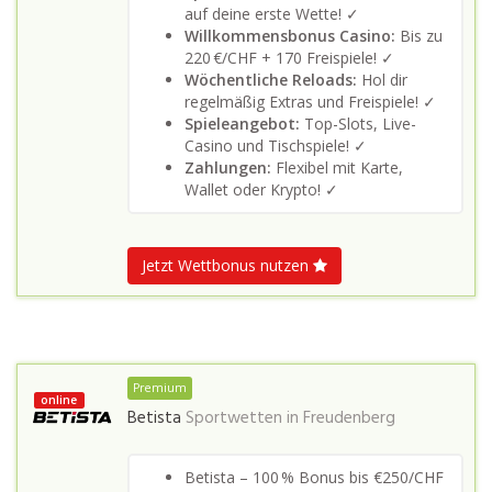
auf deine erste Wette! ✓
Willkommensbonus Casino:
Bis zu
220 €/CHF + 170 Freispiele! ✓
Wöchentliche Reloads:
Hol dir
regelmäßig Extras und Freispiele! ✓
Spieleangebot:
Top-Slots, Live-
Casino und Tischspiele! ✓
Zahlungen:
Flexibel mit Karte,
Wallet oder Krypto! ✓
Jetzt Wettbonus nutzen
Premium
online
Betista
Sportwetten in
Freudenberg
Betista – 100 % Bonus bis €250/CHF