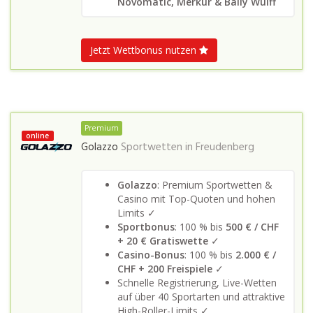
Novomatic, Merkur & Bally Wulff
Jetzt Wettbonus nutzen
Premium
online
Golazzo
Sportwetten in
Freudenberg
Golazzo
: Premium Sportwetten &
Casino mit Top-Quoten und hohen
Limits ✓
Sportbonus
: 100 % bis
500 € / CHF
+ 20 € Gratiswette
✓
Casino-Bonus
: 100 % bis
2.000 € /
CHF + 200 Freispiele
✓
Schnelle Registrierung, Live-Wetten
auf über 40 Sportarten und attraktive
High-Roller-Limits ✓