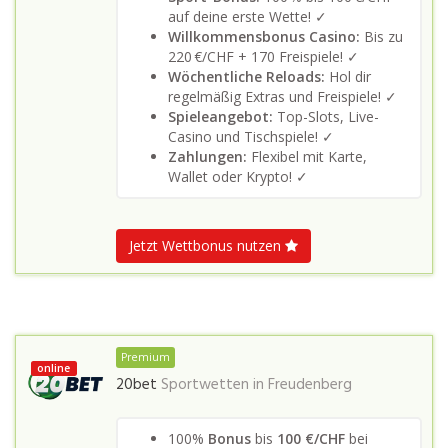
auf deine erste Wette! ✓
Willkommensbonus Casino:
Bis zu
220 €/CHF + 170 Freispiele! ✓
Wöchentliche Reloads:
Hol dir
regelmäßig Extras und Freispiele! ✓
Spieleangebot:
Top-Slots, Live-
Casino und Tischspiele! ✓
Zahlungen:
Flexibel mit Karte,
Wallet oder Krypto! ✓
Jetzt Wettbonus nutzen
Premium
online
20bet
Sportwetten in
Freudenberg
100%
Bonus
bis
100 €/CHF
bei