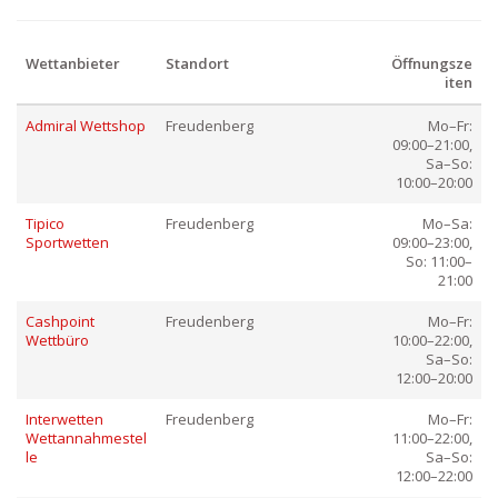
Wettanbieter
Standort
Öffnungsze
iten
Admiral Wettshop
Freudenberg
Mo–Fr:
09:00–21:00,
Sa–So:
10:00–20:00
Tipico
Freudenberg
Mo–Sa:
Sportwetten
09:00–23:00,
So: 11:00–
21:00
Cashpoint
Freudenberg
Mo–Fr:
Wettbüro
10:00–22:00,
Sa–So:
12:00–20:00
Interwetten
Freudenberg
Mo–Fr:
Wettannahmestel
11:00–22:00,
le
Sa–So:
12:00–22:00