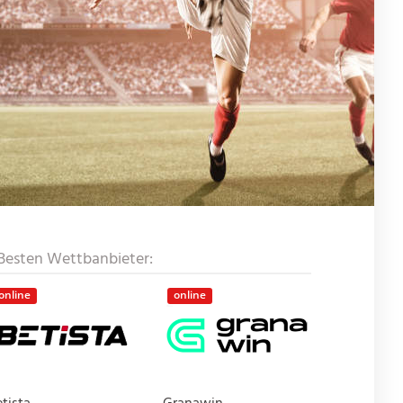
Besten Wettbanbieter:
online
online