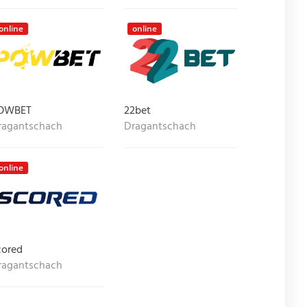
online
online
OWBET
22bet
ragantschach
Dragantschach
online
cored
ragantschach