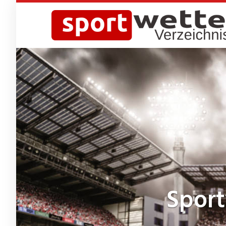
Skip
to
main
content
Sport