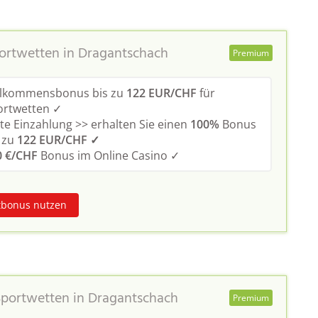
ortwetten in
Dragantschach
Premium
llkommensbonus bis zu
122 EUR/CHF
für
ortwetten ✓
te Einzahlung >> erhalten Sie einen
100%
Bonus
 zu
122 EUR/CHF ✓
0 €/CHF
Bonus im Online Casino ✓
ttbonus nutzen
Sportwetten in
Dragantschach
Premium