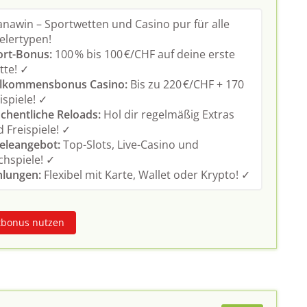
nawin – Sportwetten und Casino pur für alle
elertypen!
ort-Bonus:
100 % bis 100 €/CHF auf deine erste
tte! ✓
llkommensbonus Casino:
Bis zu 220 €/CHF + 170
ispiele! ✓
chentliche Reloads:
Hol dir regelmäßig Extras
 Freispiele! ✓
eleangebot:
Top-Slots, Live-Casino und
chspiele! ✓
hlungen:
Flexibel mit Karte, Wallet oder Krypto! ✓
ttbonus nutzen