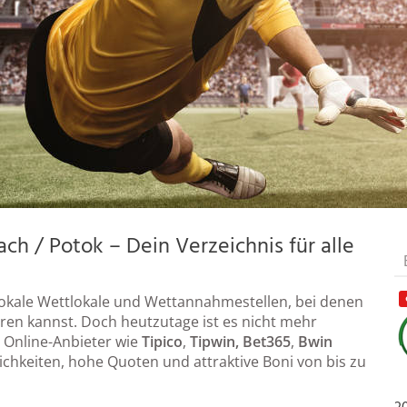
h / Potok – Dein Verzeichnis für alle
k lokale Wettlokale und Wettannahmestellen, bei denen
eren kannst. Doch heutzutage ist es nicht mehr
n Online-Anbieter wie
Tipico
,
Tipwin, Bet365
,
Bwin
chkeiten, hohe Quoten und attraktive Boni von bis zu