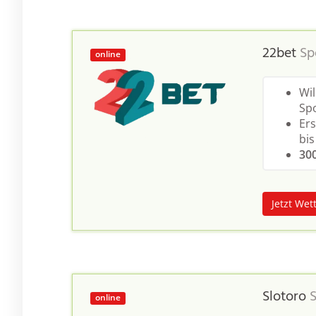
22bet
Sp
online
Wi
Sp
Ers
bis
30
Jetzt We
Slotoro
online