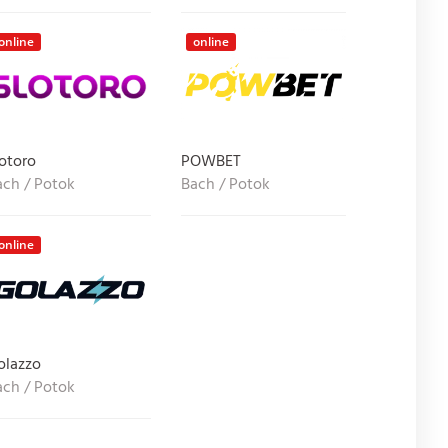
online
online
lotoro
POWBET
ach / Potok
Bach / Potok
online
olazzo
ach / Potok