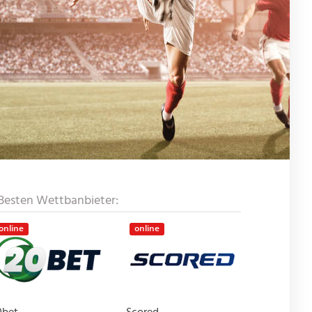
Besten Wettbanbieter:
online
online