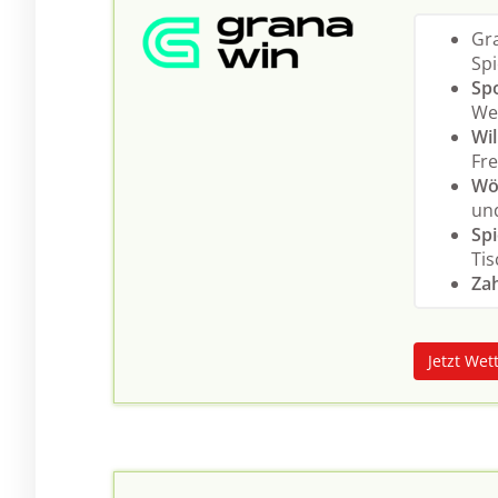
Gra
Spi
Sp
We
Wi
Fre
Wö
und
Spi
Tis
Za
Jetzt We