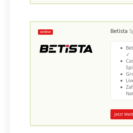
Betista
S
online
Bet
✓
Cas
Sp
Gro
Liv
Zah
Net
Jetzt We