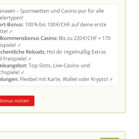
nawin – Sportwetten und Casino pur für alle
elertypen!
ort-Bonus:
100 % bis 100 €/CHF auf deine erste
tte! ✓
llkommensbonus Casino:
Bis zu 220 €/CHF + 170
ispiele! ✓
chentliche Reloads:
Hol dir regelmäßig Extras
 Freispiele! ✓
eleangebot:
Top-Slots, Live-Casino und
chspiele! ✓
hlungen:
Flexibel mit Karte, Wallet oder Krypto! ✓
ttbonus nutzen