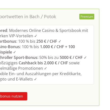
portwetten in
Bach / Potok
Premium
ored
: Modernes Online Casino & Sportsbook mit
rken VIP-Vorteilen ✓
ortbonus
: 100 % bis
250 € / CHF
✓
sino-Bonus
: 100 % bis
1.000 € / CHF + 100
ispiele
✓
hroller Sport-Bonus:
50% bis zu
5000 € / CHF
✓
oßzügiges
Cashback bis 2.000 € / CHF
sowie
gelmäßige Promotionen ✓
xible Ein- und Auszahlungen per Kreditkarte,
pto und E-Wallets ✓
ttbonus nutzen