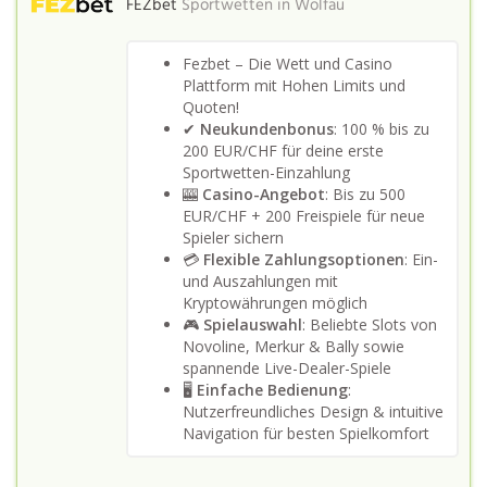
FEZbet
Sportwetten in
Wolfau
Fezbet – Die Wett und Casino
Plattform mit Hohen Limits und
Quoten!
✔
Neukundenbonus
: 100 % bis zu
200 EUR/CHF für deine erste
Sportwetten-Einzahlung
🎰
Casino-Angebot
: Bis zu 500
EUR/CHF + 200 Freispiele für neue
Spieler sichern
💳
Flexible Zahlungsoptionen
: Ein-
und Auszahlungen mit
Kryptowährungen möglich
🎮
Spielauswahl
: Beliebte Slots von
Novoline, Merkur & Bally sowie
spannende Live-Dealer-Spiele
🖥️
Einfache Bedienung
:
Nutzerfreundliches Design & intuitive
Navigation für besten Spielkomfort