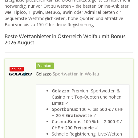
notwendig, nur vor Ort zu wetten – die besten Online-Anbieter
wie
Tipico
,
Tipwin, Bet365
,
Bwin
oder
Admiral
bieten dir
bequemste Wettmöglichkeiten, hohe Quoten und attraktive
Boni von bis zu 150 € für deine Registrierung.
Beste Wettanbieter in Österreich Wolfau mit Bonus
2026 August
Premium
online
Golazzo
Sportwetten in
Wolfau
Golazzo
: Premium Sportwetten &
Casino mit Top-Quoten und hohen
Limits ✓
Sportbonus
: 100 % bis
500 € / CHF
+ 20 € Gratiswette
✓
Casino-Bonus
: 100 % bis
2.000 € /
CHF + 200 Freispiele
✓
Schnelle Registrierung, Live-Wetten