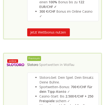
einen
100%
Bonus bis zu
122
EUR/CHF ✓
300 €/CHF
Bonus im Online Casino
✓
Jetzt Wettbonus nutzen
Premium
online
Slotoro
Sportwetten in
Wolfau
Slotoro.bet: Dein Spiel. Dein Einsatz.
Deine Bühne.
Sportwetten-Bonus:
700 €/CHF für
dein Tipp-Konto
✓
Casino-Start: Bis
2.500 €/CHF + 250
Freispiele
sichern ✓