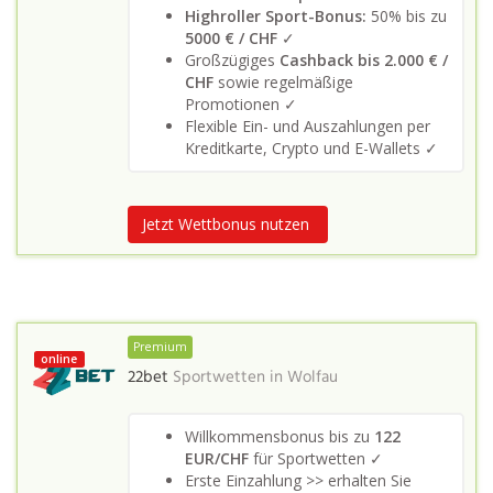
Highroller Sport-Bonus:
50% bis zu
5000 € / CHF
✓
Großzügiges
Cashback bis 2.000 € /
CHF
sowie regelmäßige
Promotionen ✓
Flexible Ein- und Auszahlungen per
Kreditkarte, Crypto und E-Wallets ✓
Jetzt Wettbonus nutzen
Premium
online
22bet
Sportwetten in
Wolfau
Willkommensbonus bis zu
122
EUR/CHF
für Sportwetten ✓
Erste Einzahlung >> erhalten Sie