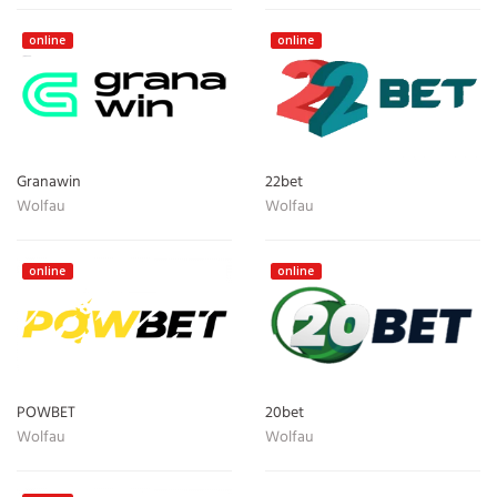
online
online
Granawin
22bet
Wolfau
Wolfau
online
online
POWBET
20bet
Wolfau
Wolfau