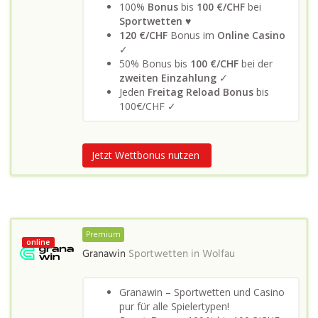
100%
Bonus
bis
100 €/CHF
bei
Sportwetten
♥
120 €/CHF
Bonus im
Online Casino
✓
50% Bonus bis
100 €/CHF
bei der
zweiten Einzahlung
✓
Jeden
Freitag Reload Bonus
bis
100€/CHF ✓
Jetzt Wettbonus nutzen
Premium
online
Granawin
Sportwetten in
Wolfau
Granawin – Sportwetten und Casino
pur für alle Spielertypen!