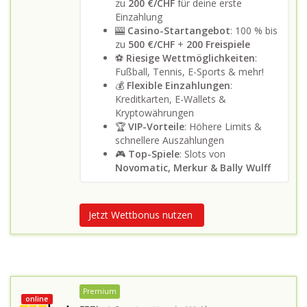
zu
200 €/CHF
für deine erste
Einzahlung
🎰
Casino-Startangebot
: 100 % bis
zu
500 €/CHF
+
200 Freispiele
⚽
Riesige Wettmöglichkeiten
:
Fußball, Tennis, E-Sports & mehr!
💰
Flexible Einzahlungen
:
Kreditkarten, E-Wallets &
Kryptowährungen
🏆
VIP-Vorteile
: Höhere Limits &
schnellere Auszahlungen
🎮
Top-Spiele
: Slots von
Novomatic, Merkur & Bally Wulff
Jetzt Wettbonus nutzen
Premium
online