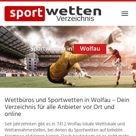
Skip
to
Toggl
main
navig
content
Sportwetten in
Wolfau
Wettbüros und Sportwetten in Wolfau – Dein
Verzeichnis für alle Anbieter vor Ort und
online
Seit Jahrzehnten gibt es in 7412 Wolfau lokale Wettlokale und
Wettannahmestellen, bei denen du Sportwetten auf beliebte
Ereignisse platzieren kannst. Doch heutzutage ist es nicht mehr