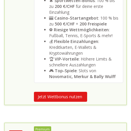
🔥
Sportwetten-Bonus
: 100 % bis
zu
200 €/CHF
für deine erste
Einzahlung
🎰
Casino-Startangebot
: 100 % bis
zu
500 €/CHF
+
200 Freispiele
⚽
Riesige Wettmöglichkeiten
:
Fußball, Tennis, E-Sports & mehr!
💰
Flexible Einzahlungen
:
Kreditkarten, E-Wallets &
Kryptowährungen
🏆
VIP-Vorteile
: Höhere Limits &
schnellere Auszahlungen
🎮
Top-Spiele
: Slots von
Novomatic, Merkur & Bally Wulff
Jetzt Wettbonus nutzen
Premium