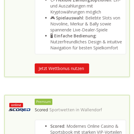
und Auszahlungen mit
Kryptowährungen möglich
🎮
Spielauswahl
: Beliebte Slots von
Novoline, Merkur & Bally sowie
spannende Live-Dealer-Spiele
🖥️
Einfache Bedienung
:
Nutzerfreundliches Design & intuitive
Navigation für besten Spielkomfort
Jetzt Wettbonus nutzen
Premium
online
Scored
Sportwetten in
Wallendorf
Scored
: Modernes Online Casino &
Sportsbook mit starken VIP-Vorteilen