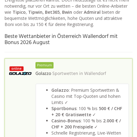
notwendig, nur vor Ort zu wetten – die besten Online-Anbieter
wie
Tipico
,
Tipwin, Bet365
,
Bwin
oder
Admiral
bieten dir
bequemste Wettmöglichkeiten, hohe Quoten und attraktive
Boni von bis zu 150 € für deine Registrierung.
Beste Wettanbieter in Österreich Wallendorf mit
Bonus 2026 August
Premium
online
Golazzo
Sportwetten in
Wallendorf
Golazzo
: Premium Sportwetten &
Casino mit Top-Quoten und hohen
Limits ✓
Sportbonus
: 100 % bis
500 € / CHF
+ 20 € Gratiswette
✓
Casino-Bonus
: 100 % bis
2.000 € /
CHF + 200 Freispiele
✓
Schnelle Registrierung, Live-Wetten