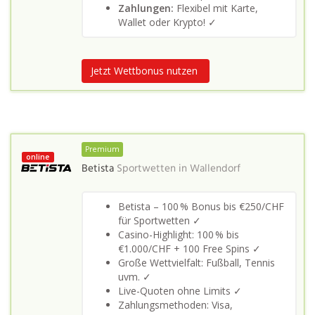
Zahlungen:
Flexibel mit Karte,
Wallet oder Krypto! ✓
Jetzt Wettbonus nutzen
Premium
online
Betista
Sportwetten in
Wallendorf
Betista – 100 % Bonus bis €250/CHF
für Sportwetten ✓
Casino-Highlight: 100 % bis
€1.000/CHF + 100 Free Spins ✓
Große Wettvielfalt: Fußball, Tennis
uvm. ✓
Live-Quoten ohne Limits ✓
Zahlungsmethoden: Visa,