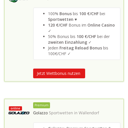
100%
Bonus
bis
100 €/CHF
bei
Sportwetten
♥
120 €/CHF
Bonus im
Online Casino
✓
50% Bonus bis
100 €/CHF
bei der
zweiten Einzahlung
✓
Jeden
Freitag Reload Bonus
bis
100€/CHF ✓
Jetzt Wettbonus nutzen
Premium
online
Golazzo
Sportwetten in
Wallendorf