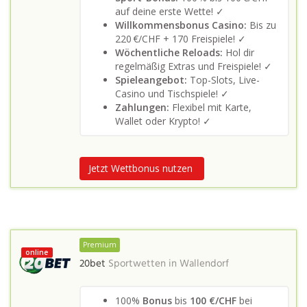
auf deine erste Wette! ✓
Willkommensbonus Casino:
Bis zu
220 €/CHF + 170 Freispiele! ✓
Wöchentliche Reloads:
Hol dir
regelmäßig Extras und Freispiele! ✓
Spieleangebot:
Top-Slots, Live-
Casino und Tischspiele! ✓
Zahlungen:
Flexibel mit Karte,
Wallet oder Krypto! ✓
Jetzt Wettbonus nutzen
Premium
online
20bet
Sportwetten in
Wallendorf
100%
Bonus
bis
100 €/CHF
bei