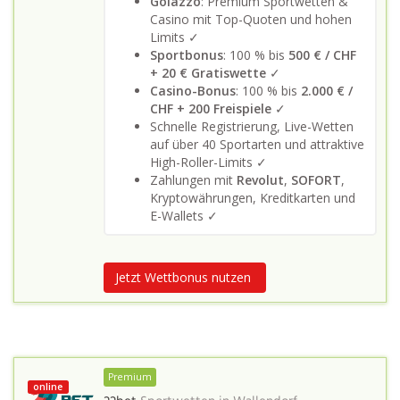
Golazzo
: Premium Sportwetten &
Casino mit Top-Quoten und hohen
Limits ✓
Sportbonus
: 100 % bis
500 € / CHF
+ 20 € Gratiswette
✓
Casino-Bonus
: 100 % bis
2.000 € /
CHF + 200 Freispiele
✓
Schnelle Registrierung, Live-Wetten
auf über 40 Sportarten und attraktive
High-Roller-Limits ✓
Zahlungen mit
Revolut
,
SOFORT
,
Kryptowährungen, Kreditkarten und
E-Wallets ✓
Jetzt Wettbonus nutzen
Premium
online