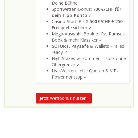
Deine Bühne.
Sportwetten-Bonus:
700 €/CHF für
dein Tipp-Konto
✓
Casino-Start: Bis
2.500 €/CHF + 250
Freispiele
sichern ✓
Mega-Auswahl: Book of Ra, Ramses
Book & mehr Klassiker ✓
SOFORT
,
Paysafe
& Wallets – alles
ready ✓
High Stakes willkommen – zock ohne
Obergrenze ✓
Live-Wetten, fette Quoten & VIP-
Power nonstop ✓
Jetzt Wettbonus nutzen