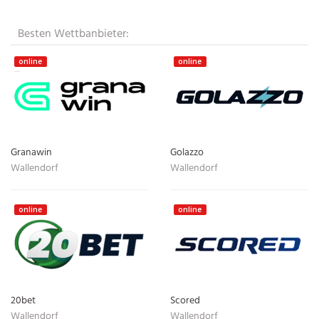
Besten Wettbanbieter:
online
online
Granawin
Golazzo
Wallendorf
Wallendorf
online
online
20bet
Scored
Wallendorf
Wallendorf