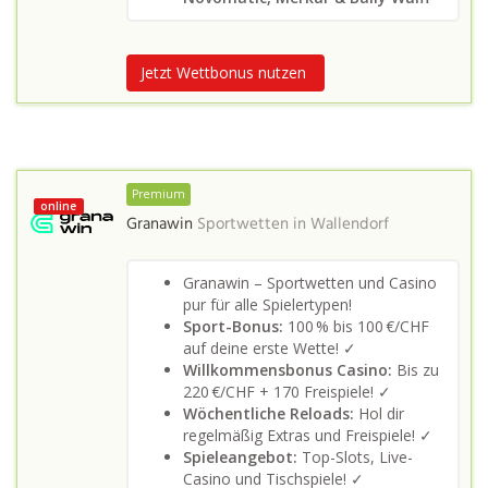
Jetzt Wettbonus nutzen
Premium
online
Granawin
Sportwetten in
Wallendorf
Granawin – Sportwetten und Casino
pur für alle Spielertypen!
Sport-Bonus:
100 % bis 100 €/CHF
auf deine erste Wette! ✓
Willkommensbonus Casino:
Bis zu
220 €/CHF + 170 Freispiele! ✓
Wöchentliche Reloads:
Hol dir
regelmäßig Extras und Freispiele! ✓
Spieleangebot:
Top-Slots, Live-
Casino und Tischspiele! ✓