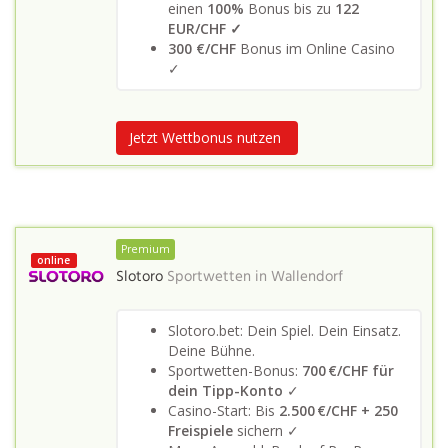
einen
100%
Bonus bis zu
122
EUR/CHF ✓
300 €/CHF
Bonus im Online Casino
✓
Jetzt Wettbonus nutzen
Premium
online
Slotoro
Sportwetten in
Wallendorf
Slotoro.bet: Dein Spiel. Dein Einsatz.
Deine Bühne.
Sportwetten-Bonus:
700 €/CHF für
dein Tipp-Konto
✓
Casino-Start: Bis
2.500 €/CHF + 250
Freispiele
sichern ✓