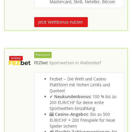
Mastercard, Skrill, Neteller, Bitcoin
Jetzt Wettbonus nutzen
Premium
online
FEZbet
Sportwetten in
Wallendorf
Fezbet – Die Wett und Casino
Plattform mit Hohen Limits und
Quoten!
✔
Neukundenbonus
: 100 % bis zu
200 EUR/CHF für deine erste
Sportwetten-Einzahlung
🎰
Casino-Angebot
: Bis zu 500
EUR/CHF + 200 Freispiele für neue
Spieler sichern
💳
Flexible Zahlungsoptionen
: Ein-