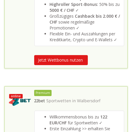
Highroller Sport-Bonus:
50% bis zu
5000 € / CHF
✓
Großzügiges
Cashback bis 2.000 € /
CHF
sowie regelmäßige
Promotionen ✓
Flexible Ein- und Auszahlungen per
Kreditkarte, Crypto und E-Wallets ✓
Jetzt Wettbonus nutzen
Premium
online
22bet
Sportwetten in
Walbersdorf
Willkommensbonus bis zu
122
EUR/CHF
für Sportwetten ✓
Erste Einzahlung >> erhalten Sie