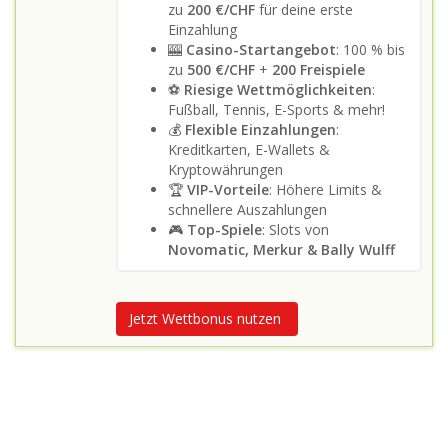
zu
200 €/CHF
für deine erste
Einzahlung
🎰
Casino-Startangebot
: 100 % bis
zu
500 €/CHF
+
200 Freispiele
⚽
Riesige Wettmöglichkeiten
:
Fußball, Tennis, E-Sports & mehr!
💰
Flexible Einzahlungen
:
Kreditkarten, E-Wallets &
Kryptowährungen
🏆
VIP-Vorteile
: Höhere Limits &
schnellere Auszahlungen
🎮
Top-Spiele
: Slots von
Novomatic, Merkur & Bally Wulff
Jetzt Wettbonus nutzen