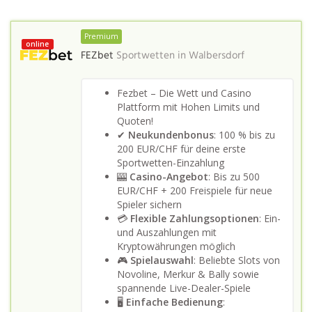
Premium
online
FEZbet
Sportwetten in
Walbersdorf
Fezbet – Die Wett und Casino
Plattform mit Hohen Limits und
Quoten!
✔
Neukundenbonus
: 100 % bis zu
200 EUR/CHF für deine erste
Sportwetten-Einzahlung
🎰
Casino-Angebot
: Bis zu 500
EUR/CHF + 200 Freispiele für neue
Spieler sichern
💳
Flexible Zahlungsoptionen
: Ein-
und Auszahlungen mit
Kryptowährungen möglich
🎮
Spielauswahl
: Beliebte Slots von
Novoline, Merkur & Bally sowie
spannende Live-Dealer-Spiele
🖥️
Einfache Bedienung
: