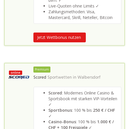
uvm. ✓
Live-Quoten ohne Limits ✓
Zahlungsmethoden: Visa,
Mastercard, Skrill, Neteller, Bitcoin
Jetzt Wettbonus nutzen
Premium
online
Scored
Sportwetten in
Walbersdorf
Scored
: Modernes Online Casino &
Sportsbook mit starken VIP-Vorteilen
✓
Sportbonus
: 100 % bis
250 € / CHF
✓
Casino-Bonus
: 100 % bis
1.000 € /
CHF + 100 Freispiele
✓