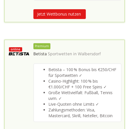
Jetzt Wettbonus nutzen
Premium
online
Betista
Sportwetten in
Walbersdorf
Betista – 100 % Bonus bis €250/CHF
für Sportwetten ✓
Casino-Highlight: 100 % bis
€1.000/CHF + 100 Free Spins ✓
Große Wettvielfalt: Fußball, Tennis
uvm. ✓
Live-Quoten ohne Limits ✓
Zahlungsmethoden: Visa,
Mastercard, Skrill, Neteller, Bitcoin