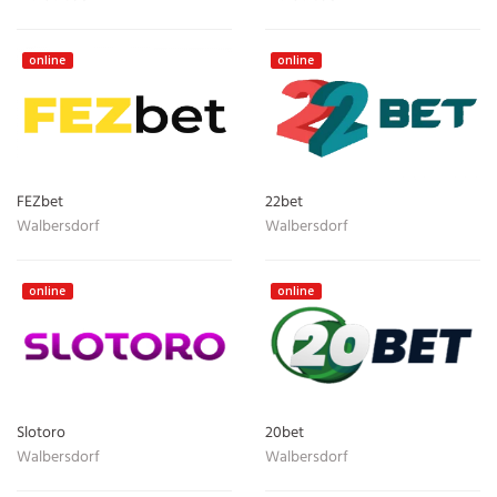
online
online
FEZbet
22bet
Walbersdorf
Walbersdorf
online
online
Slotoro
20bet
Walbersdorf
Walbersdorf