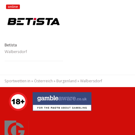
online
Betista
Walbersdorf
Sportwetten in
»
Österreich
»
Burgenland
»
Walbersdorf