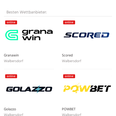
Besten Wettbanbieter:
online
online
Granawin
Scored
Walbersdorf
Walbersdorf
online
online
Golazzo
POWBET
Walbersdorf
Walbersdorf