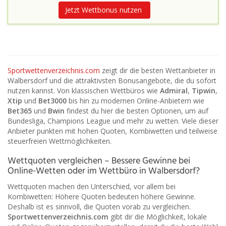
Jetzt Wettbonus nutzen
Sportwettenverzeichnis.com
zeigt dir die besten Wettanbieter in
Walbersdorf und die attraktivsten Bonusangebote, die du sofort
nutzen kannst. Von klassischen Wettbüros wie
Admiral
,
Tipwin
,
Xtip
und
Bet3000
bis hin zu modernen Online-Anbietern wie
Bet365
und
Bwin
findest du hier die besten Optionen, um auf
Bundesliga, Champions League und mehr zu wetten. Viele dieser
Anbieter punkten mit hohen Quoten, Kombiwetten und teilweise
steuerfreien Wettmöglichkeiten.
Wettquoten vergleichen – Bessere Gewinne bei
Online-Wetten oder im Wettbüro in Walbersdorf?
Wettquoten machen den Unterschied, vor allem bei
Kombiwetten: Höhere Quoten bedeuten höhere Gewinne.
Deshalb ist es sinnvoll, die Quoten vorab zu vergleichen.
Sportwettenverzeichnis.com
gibt dir die Möglichkeit, lokale