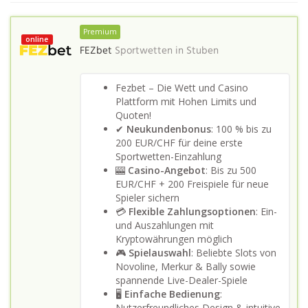
Premium
online
FEZbet
Sportwetten in
Stuben
Fezbet – Die Wett und Casino
Plattform mit Hohen Limits und
Quoten!
✔
Neukundenbonus
: 100 % bis zu
200 EUR/CHF für deine erste
Sportwetten-Einzahlung
🎰
Casino-Angebot
: Bis zu 500
EUR/CHF + 200 Freispiele für neue
Spieler sichern
💳
Flexible Zahlungsoptionen
: Ein-
und Auszahlungen mit
Kryptowährungen möglich
🎮
Spielauswahl
: Beliebte Slots von
Novoline, Merkur & Bally sowie
spannende Live-Dealer-Spiele
🖥️
Einfache Bedienung
:
Nutzerfreundliches Design & intuitive