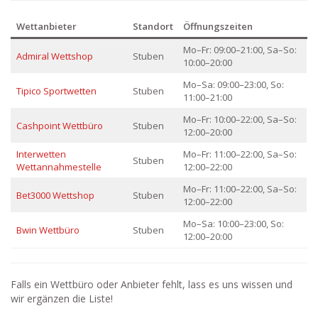
Wettanbieter
Standort
Öffnungszeiten
Mo–Fr: 09:00–21:00, Sa–So:
Admiral Wettshop
Stuben
10:00–20:00
Mo–Sa: 09:00–23:00, So:
Tipico Sportwetten
Stuben
11:00–21:00
Mo–Fr: 10:00–22:00, Sa–So:
Cashpoint Wettbüro
Stuben
12:00–20:00
Interwetten
Mo–Fr: 11:00–22:00, Sa–So:
Stuben
Wettannahmestelle
12:00–22:00
Mo–Fr: 11:00–22:00, Sa–So:
Bet3000 Wettshop
Stuben
12:00–22:00
Mo–Sa: 10:00–23:00, So:
Bwin Wettbüro
Stuben
12:00–20:00
Falls ein Wettbüro oder Anbieter fehlt, lass es uns wissen und
wir ergänzen die Liste!