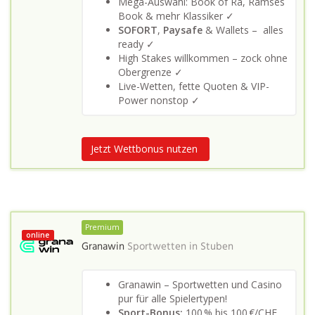
Mega-Auswahl: Book of Ra, Ramses
Book & mehr Klassiker ✓
SOFORT
,
Paysafe
& Wallets – alles
ready ✓
High Stakes willkommen – zock ohne
Obergrenze ✓
Live-Wetten, fette Quoten & VIP-
Power nonstop ✓
Jetzt Wettbonus nutzen
Premium
online
Granawin
Sportwetten in
Stuben
Granawin – Sportwetten und Casino
pur für alle Spielertypen!
Sport-Bonus:
100 % bis 100 €/CHF