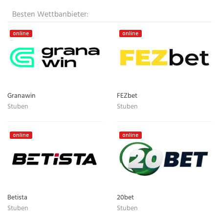
Besten Wettbanbieter:
online
online
Granawin
FEZbet
Stuben
Stuben
online
online
Betista
20bet
Stuben
Stuben