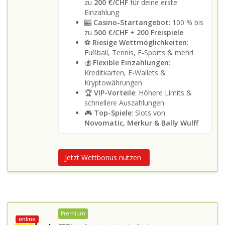
zu
200 €/CHF
für deine erste
Einzahlung
🎰
Casino-Startangebot
: 100 % bis
zu
500 €/CHF
+
200 Freispiele
⚽
Riesige Wettmöglichkeiten
:
Fußball, Tennis, E-Sports & mehr!
💰
Flexible Einzahlungen
:
Kreditkarten, E-Wallets &
Kryptowährungen
🏆
VIP-Vorteile
: Höhere Limits &
schnellere Auszahlungen
🎮
Top-Spiele
: Slots von
Novomatic, Merkur & Bally Wulff
Jetzt Wettbonus nutzen
Premium
online