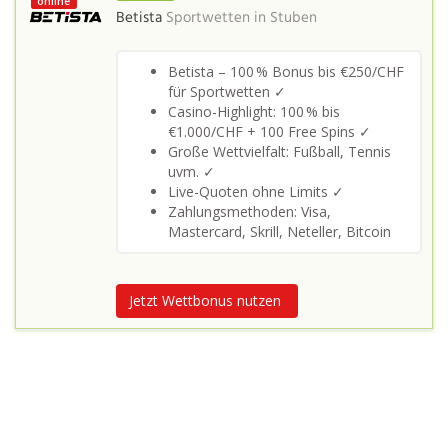
online
Betista
Sportwetten in
Stuben
Betista – 100 % Bonus bis €250/CHF
für Sportwetten ✓
Casino-Highlight: 100 % bis
€1.000/CHF + 100 Free Spins ✓
Große Wettvielfalt: Fußball, Tennis
uvm. ✓
Live-Quoten ohne Limits ✓
Zahlungsmethoden: Visa,
Mastercard, Skrill, Neteller, Bitcoin
Jetzt Wettbonus nutzen