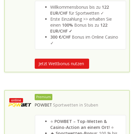
Willkommensbonus bis zu
122
EUR/CHF
für Sportwetten ✓
Erste Einzahlung >> erhalten Sie
einen
100%
Bonus bis zu
122
EUR/CHF ✓
300 €/CHF
Bonus im Online Casino
✓
Jetzt Wettbonus nutzen
Premium
online
POWBET
Sportwetten in
Stuben
⭐
POWBET – Top-Wetten &
Casino-Action an einem Ort!
⭐
🔥
Sportwetten-Bonus
: 100 % bis