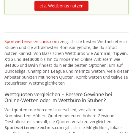
Jetzt Wettbonus nutzen
Sportwettenverzeichnis.com
zeigt dir die besten Wettanbieter in
Stuben und die attraktivsten Bonusangebote, die du sofort
nutzen kannst. Von klassischen Wettbüros wie
Admiral
,
Tipwin
,
Xtip
und
Bet3000
bis hin zu modernen Online-Anbietern wie
Bet365
und
Bwin
findest du hier die besten Optionen, um auf
Bundesliga, Champions League und mehr zu wetten. Viele dieser
Anbieter punkten mit hohen Quoten, Kombiwetten und teilweise
steuerfreien Wettmöglichkeiten.
Wettquoten vergleichen – Bessere Gewinne bei
Online-Wetten oder im Wettbüro in Stuben?
Wettquoten machen den Unterschied, vor allem bei
Kombiwetten: Höhere Quoten bedeuten höhere Gewinne.
Deshalb ist es sinnvoll, die Quoten vorab zu vergleichen.
Sportwettenverzeichnis.com
gibt dir die Möglichkeit, lokale