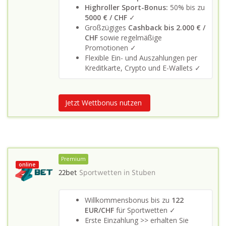
Highroller Sport-Bonus:
50% bis zu
5000 € / CHF
✓
Großzügiges
Cashback bis 2.000 € /
CHF
sowie regelmäßige
Promotionen ✓
Flexible Ein- und Auszahlungen per
Kreditkarte, Crypto und E-Wallets ✓
Jetzt Wettbonus nutzen
Premium
online
22bet
Sportwetten in
Stuben
Willkommensbonus bis zu
122
EUR/CHF
für Sportwetten ✓
Erste Einzahlung >> erhalten Sie