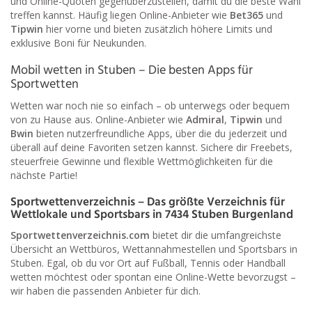
und Online-Quoten gegenüberzustellen, damit du die beste Wahl
treffen kannst. Häufig liegen Online-Anbieter wie
Bet365
und
Tipwin
hier vorne und bieten zusätzlich höhere Limits und
exklusive Boni für Neukunden.
Mobil wetten in Stuben – Die besten Apps für
Sportwetten
Wetten war noch nie so einfach – ob unterwegs oder bequem
von zu Hause aus. Online-Anbieter wie
Admiral
,
Tipwin
und
Bwin
bieten nutzerfreundliche Apps, über die du jederzeit und
überall auf deine Favoriten setzen kannst. Sichere dir Freebets,
steuerfreie Gewinne und flexible Wettmöglichkeiten für die
nächste Partie!
Sportwettenverzeichnis – Das größte Verzeichnis für
Wettlokale und Sportsbars in 7434 Stuben
Burgenland
Sportwettenverzeichnis.com
bietet dir die umfangreichste
Übersicht an Wettbüros, Wettannahmestellen und Sportsbars in
Stuben. Egal, ob du vor Ort auf Fußball, Tennis oder Handball
wetten möchtest oder spontan eine Online-Wette bevorzugst –
wir haben die passenden Anbieter für dich.