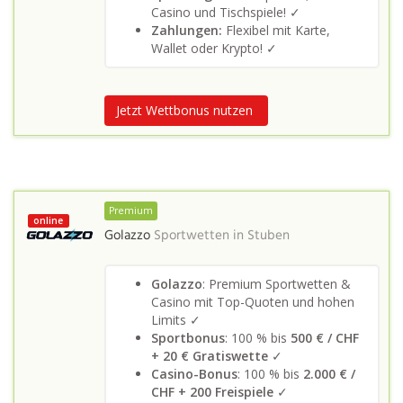
Casino und Tischspiele! ✓
Zahlungen:
Flexibel mit Karte,
Wallet oder Krypto! ✓
Jetzt Wettbonus nutzen
Premium
online
Golazzo
Sportwetten in
Stuben
Golazzo
: Premium Sportwetten &
Casino mit Top-Quoten und hohen
Limits ✓
Sportbonus
: 100 % bis
500 € / CHF
+ 20 € Gratiswette
✓
Casino-Bonus
: 100 % bis
2.000 € /
CHF + 200 Freispiele
✓