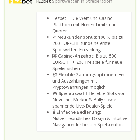
FEZbet
Sportwetten in
Strebersdorf
Fezbet – Die Wett und Casino
Plattform mit Hohen Limits und
Quoten!
✔
Neukundenbonus
: 100 % bis zu
200 EUR/CHF für deine erste
Sportwetten-Einzahlung
🎰
Casino-Angebot
: Bis zu 500
EUR/CHF + 200 Freispiele für neue
Spieler sichern
💳
Flexible Zahlungsoptionen
: Ein-
und Auszahlungen mit
Kryptowährungen möglich
🎮
Spielauswahl
: Beliebte Slots von
Novoline, Merkur & Bally sowie
spannende Live-Dealer-Spiele
🖥️
Einfache Bedienung
:
Nutzerfreundliches Design & intuitive
Navigation für besten Spielkomfort