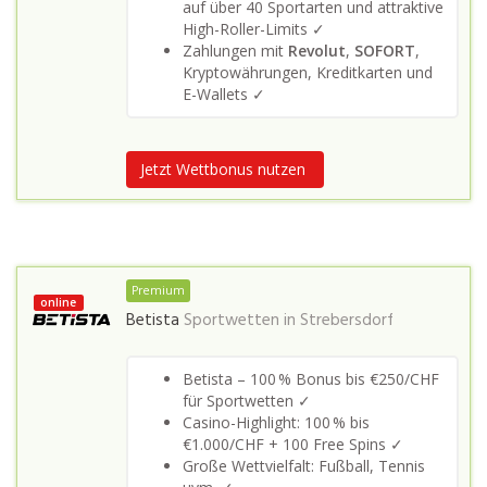
auf über 40 Sportarten und attraktive
High-Roller-Limits ✓
Zahlungen mit
Revolut
,
SOFORT
,
Kryptowährungen, Kreditkarten und
E-Wallets ✓
Jetzt Wettbonus nutzen
Premium
online
Betista
Sportwetten in
Strebersdorf
Betista – 100 % Bonus bis €250/CHF
für Sportwetten ✓
Casino-Highlight: 100 % bis
€1.000/CHF + 100 Free Spins ✓
Große Wettvielfalt: Fußball, Tennis