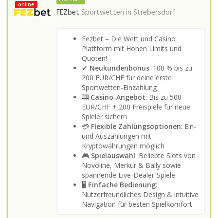
online
FEZbet
Sportwetten in
Strebersdorf
Fezbet – Die Wett und Casino
Plattform mit Hohen Limits und
Quoten!
✔
Neukundenbonus
: 100 % bis zu
200 EUR/CHF für deine erste
Sportwetten-Einzahlung
🎰
Casino-Angebot
: Bis zu 500
EUR/CHF + 200 Freispiele für neue
Spieler sichern
💳
Flexible Zahlungsoptionen
: Ein-
und Auszahlungen mit
Kryptowährungen möglich
🎮
Spielauswahl
: Beliebte Slots von
Novoline, Merkur & Bally sowie
spannende Live-Dealer-Spiele
🖥️
Einfache Bedienung
:
Nutzerfreundliches Design & intuitive
Navigation für besten Spielkomfort