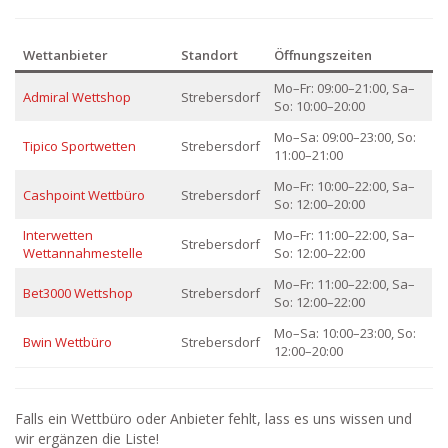
Wettanbieter
Standort
Öffnungszeiten
Mo–Fr: 09:00–21:00, Sa–
Admiral Wettshop
Strebersdorf
So: 10:00–20:00
Mo–Sa: 09:00–23:00, So:
Tipico Sportwetten
Strebersdorf
11:00–21:00
Mo–Fr: 10:00–22:00, Sa–
Cashpoint Wettbüro
Strebersdorf
So: 12:00–20:00
Interwetten
Mo–Fr: 11:00–22:00, Sa–
Strebersdorf
Wettannahmestelle
So: 12:00–22:00
Mo–Fr: 11:00–22:00, Sa–
Bet3000 Wettshop
Strebersdorf
So: 12:00–22:00
Mo–Sa: 10:00–23:00, So:
Bwin Wettbüro
Strebersdorf
12:00–20:00
Falls ein Wettbüro oder Anbieter fehlt, lass es uns wissen und
wir ergänzen die Liste!