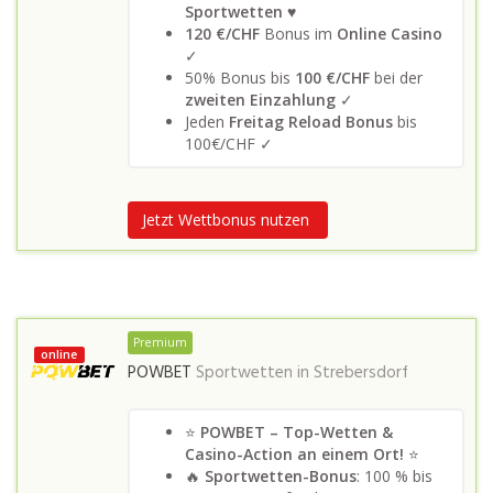
Sportwetten
♥
120 €/CHF
Bonus im
Online Casino
✓
50% Bonus bis
100 €/CHF
bei der
zweiten Einzahlung
✓
Jeden
Freitag Reload Bonus
bis
100€/CHF ✓
Jetzt Wettbonus nutzen
Premium
online
POWBET
Sportwetten in
Strebersdorf
⭐
POWBET – Top-Wetten &
Casino-Action an einem Ort!
⭐
🔥
Sportwetten-Bonus
: 100 % bis