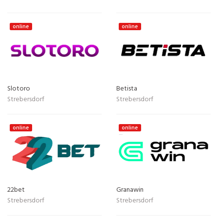
online
online
Slotoro
Betista
Strebersdorf
Strebersdorf
online
online
22bet
Granawin
Strebersdorf
Strebersdorf