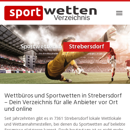
Skip
to
Toggl
main
navig
content
Sportwetten in
Strebersdorf
Wettbüros und Sportwetten in Strebersdorf
– Dein Verzeichnis für alle Anbieter vor Ort
und online
Seit Jahrzehnten gibt es in 7361 Strebersdorf lokale Wettlokale
und Wettannahmestellen, bei denen du Sportwetten auf beliebte
Ereignisse platzieren kannst. Doch heutzutage ist es nicht mehr