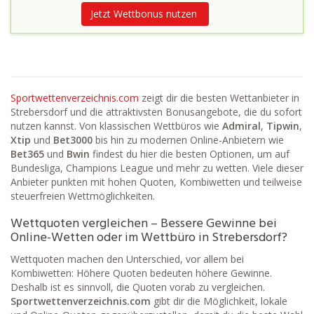
Jetzt Wettbonus nutzen
Sportwettenverzeichnis.com
zeigt dir die besten Wettanbieter in
Strebersdorf und die attraktivsten Bonusangebote, die du sofort
nutzen kannst. Von klassischen Wettbüros wie
Admiral
,
Tipwin
,
Xtip
und
Bet3000
bis hin zu modernen Online-Anbietern wie
Bet365
und
Bwin
findest du hier die besten Optionen, um auf
Bundesliga, Champions League und mehr zu wetten. Viele dieser
Anbieter punkten mit hohen Quoten, Kombiwetten und teilweise
steuerfreien Wettmöglichkeiten.
Wettquoten vergleichen – Bessere Gewinne bei
Online-Wetten oder im Wettbüro in Strebersdorf?
Wettquoten machen den Unterschied, vor allem bei
Kombiwetten: Höhere Quoten bedeuten höhere Gewinne.
Deshalb ist es sinnvoll, die Quoten vorab zu vergleichen.
Sportwettenverzeichnis.com
gibt dir die Möglichkeit, lokale