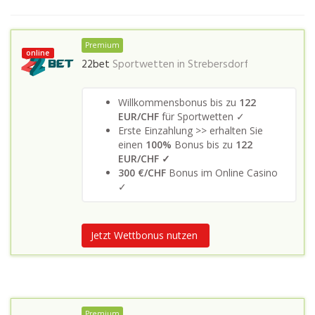
Premium
online
22bet
Sportwetten in
Strebersdorf
Willkommensbonus bis zu
122
EUR/CHF
für Sportwetten ✓
Erste Einzahlung >> erhalten Sie
einen
100%
Bonus bis zu
122
EUR/CHF ✓
300 €/CHF
Bonus im Online Casino
✓
Jetzt Wettbonus nutzen
Premium