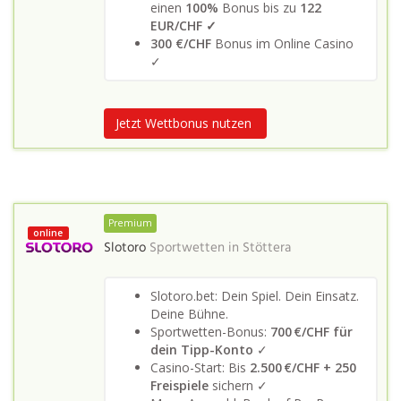
einen
100%
Bonus bis zu
122
EUR/CHF ✓
300 €/CHF
Bonus im Online Casino
✓
Jetzt Wettbonus nutzen
Premium
online
Slotoro
Sportwetten in
Stöttera
Slotoro.bet: Dein Spiel. Dein Einsatz.
Deine Bühne.
Sportwetten-Bonus:
700 €/CHF für
dein Tipp-Konto
✓
Casino-Start: Bis
2.500 €/CHF + 250
Freispiele
sichern ✓