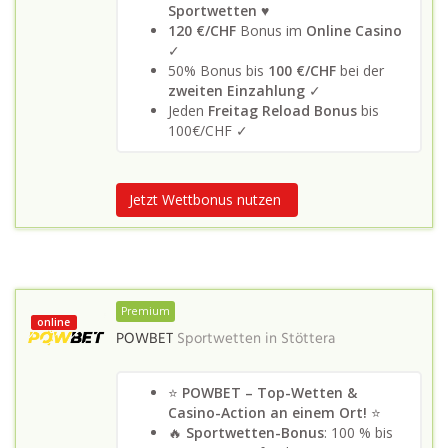
Sportwetten
♥
120 €/CHF
Bonus im
Online Casino
✓
50% Bonus bis
100 €/CHF
bei der
zweiten Einzahlung
✓
Jeden
Freitag Reload Bonus
bis
100€/CHF ✓
Jetzt Wettbonus nutzen
Premium
online
POWBET
Sportwetten in
Stöttera
⭐
POWBET – Top-Wetten &
Casino-Action an einem Ort!
⭐
🔥
Sportwetten-Bonus
: 100 % bis