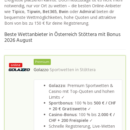
notwendig, nur vor Ort zu wetten – die besten Online-Anbieter
wie
Tipico
,
Tipwin, Bet365
,
Bwin
oder
Admiral
bieten dir
bequemste Wettmöglichkeiten, hohe Quoten und attraktive
Boni von bis zu 150 € für deine Registrierung.
Beste Wettanbieter in Österreich Stöttera mit Bonus
2026 August
Premium
online
Golazzo
Sportwetten in
Stöttera
Golazzo
: Premium Sportwetten &
Casino mit Top-Quoten und hohen
Limits ✓
Sportbonus
: 100 % bis
500 € / CHF
+ 20 € Gratiswette
✓
Casino-Bonus
: 100 % bis
2.000 € /
CHF + 200 Freispiele
✓
Schnelle Registrierung, Live-Wetten