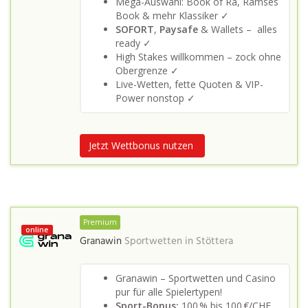
Mega-Auswahl: Book of Ra, Ramses
Book & mehr Klassiker ✓
SOFORT
,
Paysafe
& Wallets – alles
ready ✓
High Stakes willkommen – zock ohne
Obergrenze ✓
Live-Wetten, fette Quoten & VIP-
Power nonstop ✓
Jetzt Wettbonus nutzen
Premium
online
Granawin
Sportwetten in
Stöttera
Granawin – Sportwetten und Casino
pur für alle Spielertypen!
Sport-Bonus:
100 % bis 100 €/CHF