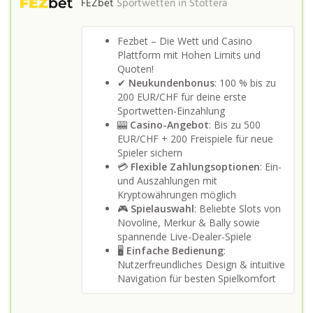
FEZbet
Sportwetten in
Stöttera
Fezbet – Die Wett und Casino
Plattform mit Hohen Limits und
Quoten!
✔
Neukundenbonus
: 100 % bis zu
200 EUR/CHF für deine erste
Sportwetten-Einzahlung
🎰
Casino-Angebot
: Bis zu 500
EUR/CHF + 200 Freispiele für neue
Spieler sichern
💳
Flexible Zahlungsoptionen
: Ein-
und Auszahlungen mit
Kryptowährungen möglich
🎮
Spielauswahl
: Beliebte Slots von
Novoline, Merkur & Bally sowie
spannende Live-Dealer-Spiele
🖥️
Einfache Bedienung
:
Nutzerfreundliches Design & intuitive
Navigation für besten Spielkomfort