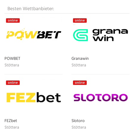
Besten Wettbanbieter:
online
online
POWBET
Granawin
Stöttera
Stöttera
online
online
FEZbet
Slotoro
Stöttera
Stöttera