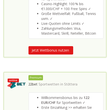
Casino-Highlight: 100 % bis
€1.000/CHF + 100 Free Spins ✓
Große Wettvielfalt: Fußball, Tennis
uvm. ✓
Live-Quoten ohne Limits ✓
Zahlungsmethoden: Visa,
Mastercard, Skrill, Neteller, Bitcoin
Jetzt Wettbonus nutzen
Premium
online
22bet
Sportwetten in
Stöttera
Willkommensbonus bis zu
122
EUR/CHF
für Sportwetten ✓
Erste Einzahlung >> erhalten Sie