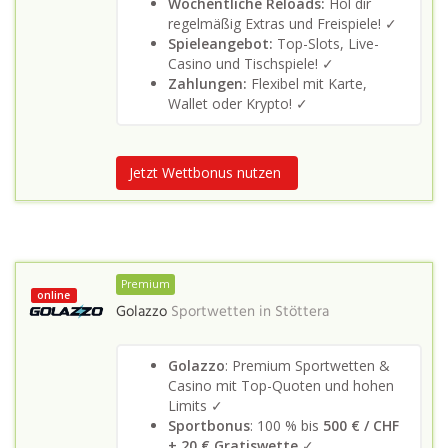
Wöchentliche Reloads:
Hol dir
regelmäßig Extras und Freispiele! ✓
Spieleangebot:
Top-Slots, Live-
Casino und Tischspiele! ✓
Zahlungen:
Flexibel mit Karte,
Wallet oder Krypto! ✓
Jetzt Wettbonus nutzen
Premium
online
Golazzo
Sportwetten in
Stöttera
Golazzo
: Premium Sportwetten &
Casino mit Top-Quoten und hohen
Limits ✓
Sportbonus
: 100 % bis
500 € / CHF
+ 20 € Gratiswette
✓