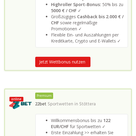
Highroller Sport-Bonus:
50% bis zu
5000 € / CHF
✓
Großzügiges
Cashback bis 2.000 € /
CHF
sowie regelmäßige
Promotionen ✓
Flexible Ein- und Auszahlungen per
Kreditkarte, Crypto und E-Wallets ✓
Jetzt Wettbonus nutzen
Premium
online
22bet
Sportwetten in
Stöttera
Willkommensbonus bis zu
122
EUR/CHF
für Sportwetten ✓
Erste Einzahlung >> erhalten Sie