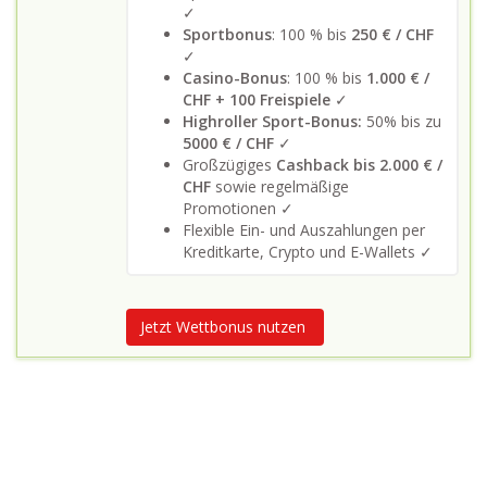
✓
Sportbonus
: 100 % bis
250 € / CHF
✓
Casino-Bonus
: 100 % bis
1.000 € /
CHF + 100 Freispiele
✓
Highroller Sport-Bonus:
50% bis zu
5000 € / CHF
✓
Großzügiges
Cashback bis 2.000 € /
CHF
sowie regelmäßige
Promotionen ✓
Flexible Ein- und Auszahlungen per
Kreditkarte, Crypto und E-Wallets ✓
Jetzt Wettbonus nutzen