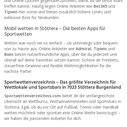
und Online-Quoten gegenüberzustellen, damit du die beste Wahl
treffen kannst. Häufig liegen Online-Anbieter wie
Bet365
und
Tipwin
hier vorne und bieten zusätzlich höhere Limits und
exklusive Boni für Neukunden.
Mobil wetten in Stöttera – Die besten Apps für
Sportwetten
Wetten war noch nie so einfach – ob unterwegs oder bequem
von zu Hause aus. Online-Anbieter wie
Admiral
,
Tipwin
und
Bwin
bieten nutzerfreundliche Apps, über die du jederzeit und
überall auf deine Favoriten setzen kannst. Sichere dir Freebets,
steuerfreie Gewinne und flexible Wettmöglichkeiten für die
nächste Partie!
Sportwettenverzeichnis – Das größte Verzeichnis für
Wettlokale und Sportsbars in 7023 Stöttera
Burgenland
Sportwettenverzeichnis.com
bietet dir die umfangreichste
Übersicht an Wettbüros, Wettannahmestellen und Sportsbars in
Stöttera. Egal, ob du vor Ort auf Fußball, Tennis oder Handball
wetten möchtest oder spontan eine Online-Wette bevorzugst –
wir haben die passenden Anbieter für dich.