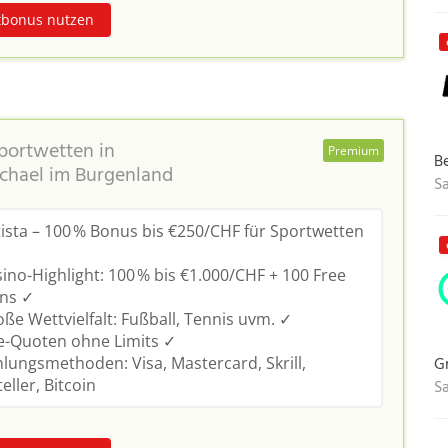
ttbonus nutzen
portwetten in
Premium
Be
chael im Burgenland
S
ista – 100 % Bonus bis €250/CHF für Sportwetten
ino-Highlight: 100 % bis €1.000/CHF + 100 Free
ins ✓
ße Wettvielfalt: Fußball, Tennis uvm. ✓
e-Quoten ohne Limits ✓
lungsmethoden: Visa, Mastercard, Skrill,
G
eller, Bitcoin
S