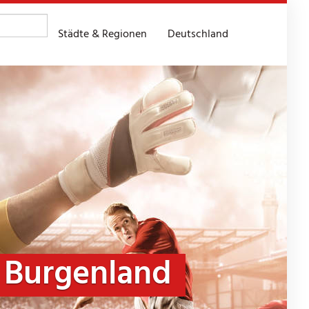
Städte & Regionen
Deutschland
 Burgenland