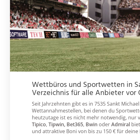
Wettbüros und Sportwetten in S
Verzeichnis für alle Anbieter vor
Seit Jahrzehnten gibt es in 7535 Sankt Michae
Wettannahmestellen, bei denen du Sportwetten
heutzutage ist es nicht mehr notwendig, nur v
Tipico
,
Tipwin, Bet365
,
Bwin
oder
Admiral
bie
und attraktive Boni von bis zu 150 € für deine