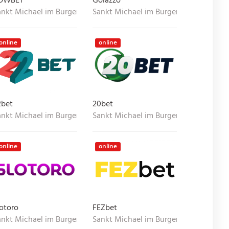
OWBET
Golazzo
ankt Michael im Burgenland
Sankt Michael im Burgenland
online
online
2bet
20bet
ankt Michael im Burgenland
Sankt Michael im Burgenland
online
online
lotoro
FEZbet
ankt Michael im Burgenland
Sankt Michael im Burgenland