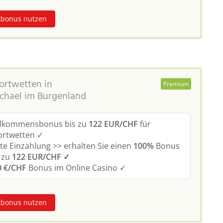
ttbonus nutzen
ortwetten in
Premium
chael im Burgenland
llkommensbonus bis zu
122 EUR/CHF
für
ortwetten ✓
te Einzahlung >> erhalten Sie einen
100%
Bonus
 zu
122 EUR/CHF ✓
0 €/CHF
Bonus im Online Casino ✓
ttbonus nutzen