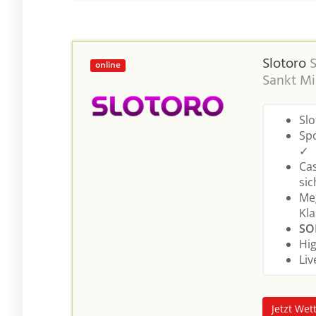
Slotoro
online
Sankt Mi
Slo
Sp
✓
Cas
si
Me
Kla
SO
Hi
Liv
Jetzt We