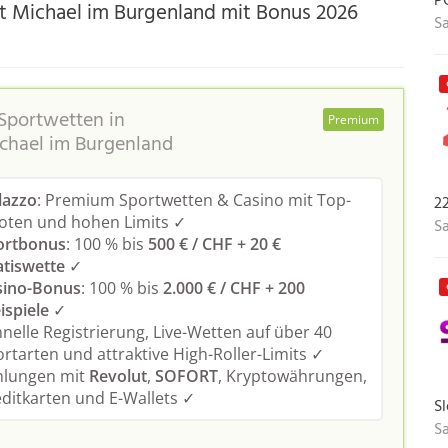
P
kt Michael im Burgenland mit Bonus 2026
S
Sportwetten in
Premium
chael im Burgenland
lazzo
: Premium Sportwetten & Casino mit Top-
2
oten und hohen Limits ✓
S
ortbonus
: 100 % bis
500 € / CHF + 20 €
atiswette
✓
sino-Bonus
: 100 % bis
2.000 € / CHF + 200
ispiele
✓
nelle Registrierung, Live-Wetten auf über 40
rtarten und attraktive High-Roller-Limits ✓
hlungen mit
Revolut
,
SOFORT
, Kryptowährungen,
ditkarten und E-Wallets ✓
S
S