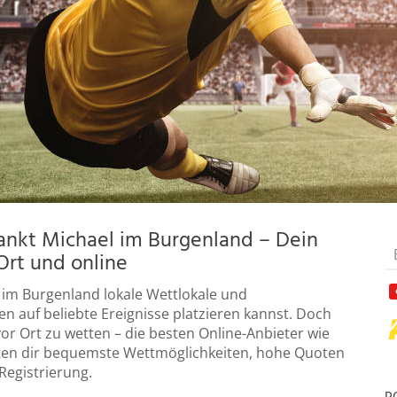
ankt Michael im Burgenland – Dein
 Ort und online
l im Burgenland lokale Wettlokale und
 auf beliebte Ereignisse platzieren kannst. Doch
or Ort zu wetten – die besten Online-Anbieter wie
ten dir bequemste Wettmöglichkeiten, hohe Quoten
 Registrierung.