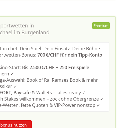
Sportwetten in
Premium
chael im Burgenland
toro.bet: Dein Spiel. Dein Einsatz. Deine Bühne.
ortwetten-Bonus:
700 €/CHF für dein Tipp-Konto
ino-Start: Bis
2.500 €/CHF + 250 Freispiele
chern ✓
ga-Auswahl: Book of Ra, Ramses Book & mehr
ssiker ✓
FORT
,
Paysafe
& Wallets – alles ready ✓
gh Stakes willkommen – zock ohne Obergrenze ✓
e-Wetten, fette Quoten & VIP-Power nonstop ✓
ttbonus nutzen