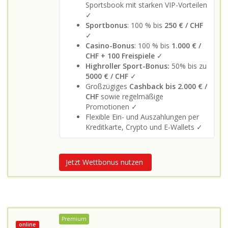
Sportsbook mit starken VIP-Vorteilen
✓
Sportbonus
: 100 % bis
250 € / CHF
✓
Casino-Bonus
: 100 % bis
1.000 € /
CHF + 100 Freispiele
✓
Highroller Sport-Bonus:
50% bis zu
5000 € / CHF
✓
Großzügiges
Cashback bis 2.000 € /
CHF
sowie regelmäßige
Promotionen ✓
Flexible Ein- und Auszahlungen per
Kreditkarte, Crypto und E-Wallets ✓
Jetzt Wettbonus nutzen
Premium
online