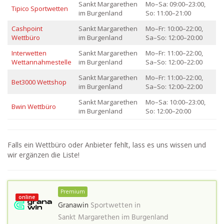
Sankt Margarethen
Mo–Sa: 09:00–23:00,
Tipico Sportwetten
im Burgenland
So: 11:00–21:00
Cashpoint
Sankt Margarethen
Mo–Fr: 10:00–22:00,
Wettbüro
im Burgenland
Sa–So: 12:00–20:00
Interwetten
Sankt Margarethen
Mo–Fr: 11:00–22:00,
Wettannahmestelle
im Burgenland
Sa–So: 12:00–22:00
Sankt Margarethen
Mo–Fr: 11:00–22:00,
Bet3000 Wettshop
im Burgenland
Sa–So: 12:00–22:00
Sankt Margarethen
Mo–Sa: 10:00–23:00,
Bwin Wettbüro
im Burgenland
So: 12:00–20:00
Falls ein Wettbüro oder Anbieter fehlt, lass es uns wissen und
wir ergänzen die Liste!
Premium
online
Granawin
Sportwetten in
Sankt Margarethen im Burgenland