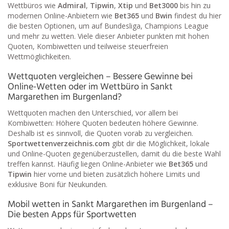
Wettbüros wie
Admiral
,
Tipwin
,
Xtip
und
Bet3000
bis hin zu
modernen Online-Anbietern wie
Bet365
und
Bwin
findest du hier
die besten Optionen, um auf Bundesliga, Champions League
und mehr zu wetten. Viele dieser Anbieter punkten mit hohen
Quoten, Kombiwetten und teilweise steuerfreien
Wettmöglichkeiten.
Wettquoten vergleichen – Bessere Gewinne bei
Online-Wetten oder im Wettbüro in Sankt
Margarethen im Burgenland?
Wettquoten machen den Unterschied, vor allem bei
Kombiwetten: Höhere Quoten bedeuten höhere Gewinne.
Deshalb ist es sinnvoll, die Quoten vorab zu vergleichen.
Sportwettenverzeichnis.com
gibt dir die Möglichkeit, lokale
und Online-Quoten gegenüberzustellen, damit du die beste Wahl
treffen kannst. Häufig liegen Online-Anbieter wie
Bet365
und
Tipwin
hier vorne und bieten zusätzlich höhere Limits und
exklusive Boni für Neukunden.
Mobil wetten in Sankt Margarethen im Burgenland –
Die besten Apps für Sportwetten