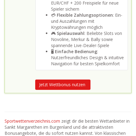
EUR/CHF + 200 Freispiele für neue
Spieler sichern
💳
Flexible Zahlungsoptionen
: Ein-
und Auszahlungen mit
Kryptowährungen möglich
🎮
Spielauswahl
: Beliebte Slots von
Novoline, Merkur & Bally sowie
spannende Live-Dealer-Spiele
🖥️
Einfache Bedienung
:
Nutzerfreundliches Design & intuitive
Navigation für besten Spielkomfort
Jetzt Wettbonus nutzen
Sportwettenverzeichnis.com
zeigt dir die besten Wettanbieter in
Sankt Margarethen im Burgenland und die attraktivsten
Bonusangebote, die du sofort nutzen kannst. Von klassischen