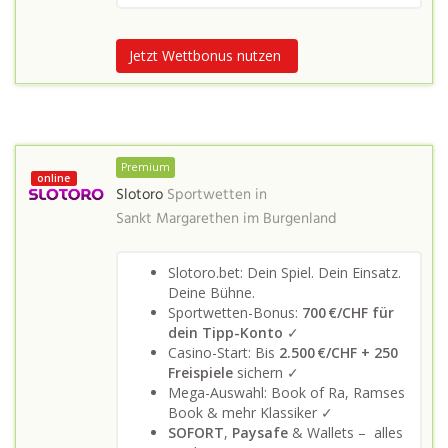
Jetzt Wettbonus nutzen
Premium
online
Slotoro
Sportwetten in
Sankt Margarethen im Burgenland
Slotoro.bet: Dein Spiel. Dein Einsatz.
Deine Bühne.
Sportwetten-Bonus:
700 €/CHF für
dein Tipp-Konto
✓
Casino-Start: Bis
2.500 €/CHF + 250
Freispiele
sichern ✓
Mega-Auswahl: Book of Ra, Ramses
Book & mehr Klassiker ✓
SOFORT
,
Paysafe
& Wallets – alles