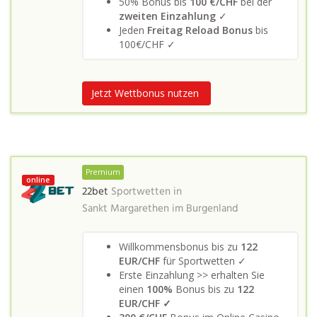
50% Bonus bis
100 €/CHF
bei der
zweiten Einzahlung
✓
Jeden
Freitag Reload Bonus
bis
100€/CHF ✓
Jetzt Wettbonus nutzen
Premium
online
22bet
Sportwetten in
Sankt Margarethen im Burgenland
Willkommensbonus bis zu
122
EUR/CHF
für Sportwetten ✓
Erste Einzahlung >> erhalten Sie
einen
100%
Bonus bis zu
122
EUR/CHF ✓