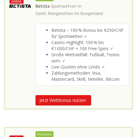
online
Betista
Sportwetten in
Sankt Margarethen im Burgenland
Betista – 100 % Bonus bis €250/CHF
für Sportwetten ✓
Casino-Highlight: 100 % bis
€1.000/CHF + 100 Free Spins ✓
Große Wettvielfalt: Fußball, Tennis
uvm. ✓
Live-Quoten ohne Limits ✓
Zahlungsmethoden: Visa,
Mastercard, Skrill, Neteller, Bitcoin
Jetzt Wettbonus nutzen
Premium