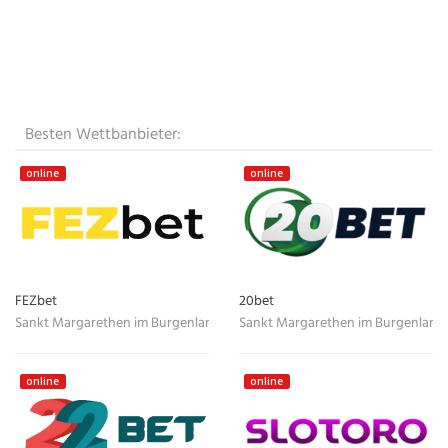
Besten Wettbanbieter:
online
online
FEZbet
20bet
Sankt Margarethen im Burgenland
Sankt Margarethen im Burgenland
online
online