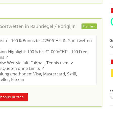
portwetten in
Rauhriegel / Rorigljin
Premium
G
ista – 100 % Bonus bis €250/CHF für Sportwetten
Ra
ino-Highlight: 100 % bis €1.000/CHF + 100 Free
ins ✓
ße Wettvielfalt: Fußball, Tennis uvm. ✓
e-Quoten ohne Limits ✓
lungsmethoden: Visa, Mastercard, Skrill,
eller, Bitcoin
F
ttbonus nutzen
Ra