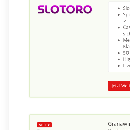
Slo
Sp
✓
Cas
si
Me
Kla
SO
Hi
Liv
Jetzt We
Granawi
online