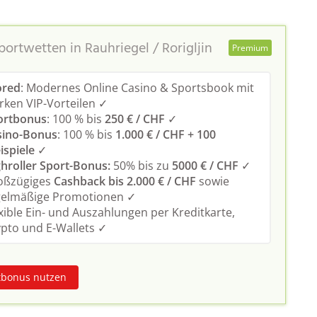
portwetten in
Rauhriegel / Rorigljin
Premium
ored
: Modernes Online Casino & Sportsbook mit
rken VIP-Vorteilen ✓
ortbonus
: 100 % bis
250 € / CHF
✓
sino-Bonus
: 100 % bis
1.000 € / CHF + 100
ispiele
✓
hroller Sport-Bonus:
50% bis zu
5000 € / CHF
✓
oßzügiges
Cashback bis 2.000 € / CHF
sowie
gelmäßige Promotionen ✓
xible Ein- und Auszahlungen per Kreditkarte,
pto und E-Wallets ✓
ttbonus nutzen