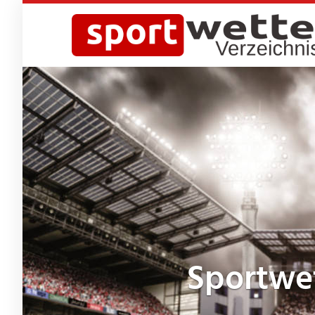
Skip
to
main
content
Sportwe