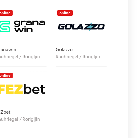
online
online
ranawin
Golazzo
uhriegel / Rorigljin
Rauhriegel / Rorigljin
online
EZbet
uhriegel / Rorigljin