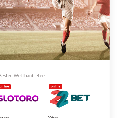
Besten Wettbanbieter:
online
online