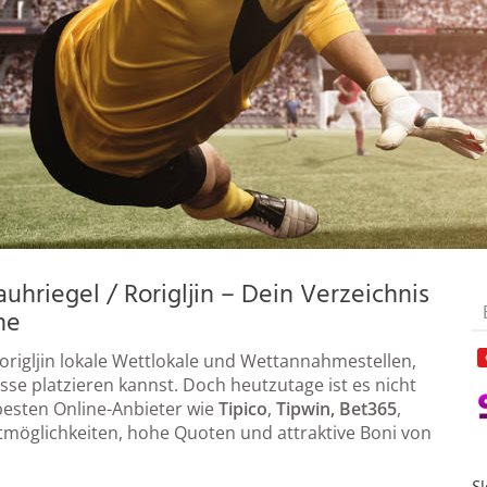
hriegel / Rorigljin – Dein Verzeichnis
ne
Rorigljin lokale Wettlokale und Wettannahmestellen,
sse platzieren kannst. Doch heutzutage ist es nicht
besten Online-Anbieter wie
Tipico
,
Tipwin, Bet365
,
möglichkeiten, hohe Quoten und attraktive Boni von