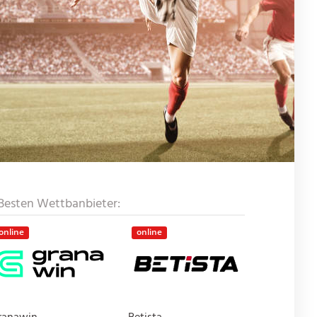
Besten Wettbanbieter:
online
online