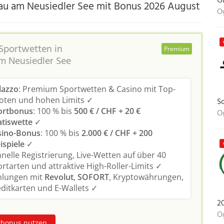
G
au am Neusiedler See mit Bonus 2026 August
O
Sportwetten in
Premium
 Neusiedler See
lazzo
: Premium Sportwetten & Casino mit Top-
oten und hohen Limits ✓
S
ortbonus
: 100 % bis
500 € / CHF + 20 €
O
atiswette
✓
sino-Bonus
: 100 % bis
2.000 € / CHF + 200
ispiele
✓
nelle Registrierung, Live-Wetten auf über 40
rtarten und attraktive High-Roller-Limits ✓
hlungen mit
Revolut
,
SOFORT
, Kryptowährungen,
ditkarten und E-Wallets ✓
2
O
ttbonus nutzen