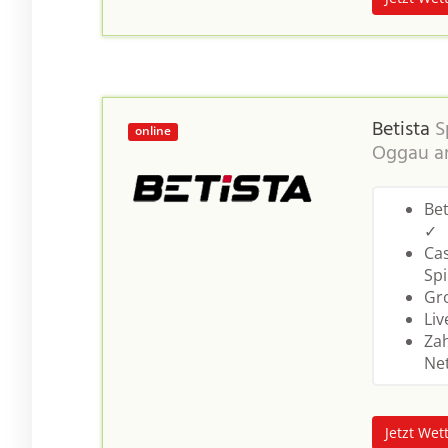
Betista
S
online
Oggau am
Bet
✓
Cas
Sp
Gro
Liv
Zah
Net
Jetzt We