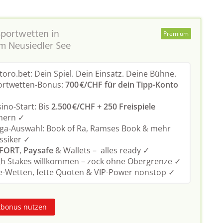
Sportwetten in
Premium
 Neusiedler See
toro.bet: Dein Spiel. Dein Einsatz. Deine Bühne.
ortwetten-Bonus:
700 €/CHF für dein Tipp-Konto
ino-Start: Bis
2.500 €/CHF + 250 Freispiele
chern ✓
ga-Auswahl: Book of Ra, Ramses Book & mehr
ssiker ✓
FORT
,
Paysafe
& Wallets – alles ready ✓
gh Stakes willkommen – zock ohne Obergrenze ✓
e-Wetten, fette Quoten & VIP-Power nonstop ✓
ttbonus nutzen