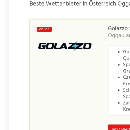
Beste Wettanbieter in Österreich Ogg
Golazzo
online
Oggau am
Go
Qu
Sp
Gr
Ca
Fre
Sch
Spo
Za
Kre
Jetzt We