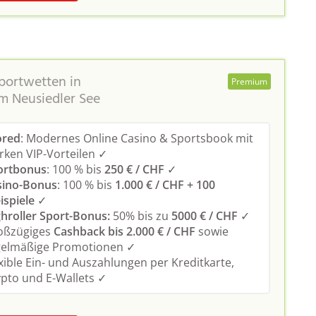
portwetten in
Premium
 Neusiedler See
ored
: Modernes Online Casino & Sportsbook mit
rken VIP-Vorteilen ✓
ortbonus
: 100 % bis
250 € / CHF
✓
sino-Bonus
: 100 % bis
1.000 € / CHF + 100
ispiele
✓
hroller Sport-Bonus:
50% bis zu
5000 € / CHF
✓
oßzügiges
Cashback bis 2.000 € / CHF
sowie
gelmäßige Promotionen ✓
xible Ein- und Auszahlungen per Kreditkarte,
pto und E-Wallets ✓