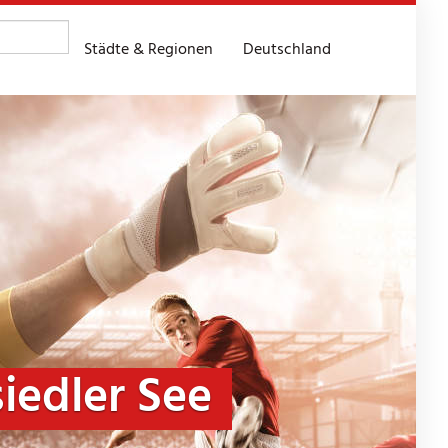
Städte & Regionen
Deutschland
edler See