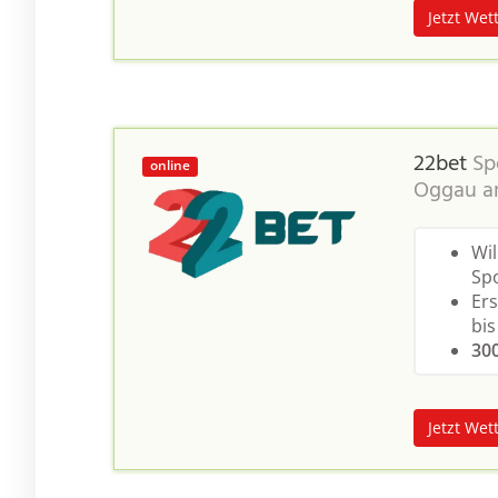
Jetzt We
22bet
Sp
online
Oggau am
Wi
Sp
Ers
bis
30
Jetzt We