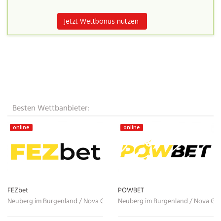
Jetzt Wettbonus nutzen
Besten Wettbanbieter:
online
online
FEZbet
POWBET
Neuberg im Burgenland / Nova Gora
Neuberg im Burgenland / Nova Go