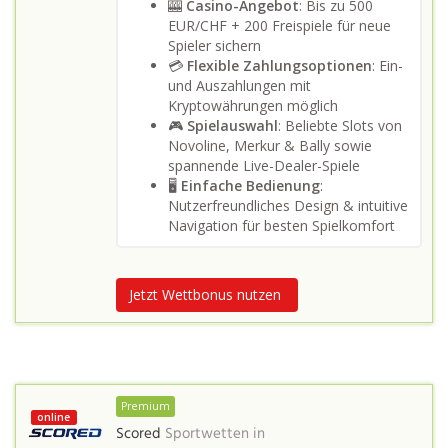
🎰
Casino-Angebot
: Bis zu 500
EUR/CHF + 200 Freispiele für neue
Spieler sichern
💳
Flexible Zahlungsoptionen
: Ein-
und Auszahlungen mit
Kryptowährungen möglich
🎮
Spielauswahl
: Beliebte Slots von
Novoline, Merkur & Bally sowie
spannende Live-Dealer-Spiele
🖥️
Einfache Bedienung
:
Nutzerfreundliches Design & intuitive
Navigation für besten Spielkomfort
Jetzt Wettbonus nutzen
Premium
online
Scored
Sportwetten in