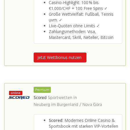
Casino-Highlight: 100 % bis
€1.000/CHF + 100 Free Spins ✓
Große Wettvielfalt: Fußball, Tennis
uvm. ✓
Live-Quoten ohne Limits ✓
Zahlungsmethoden: Visa,
Mastercard, Skrill, Neteller, Bitcoin
Jetzt Wettbonus nutzen
Premium
online
Scored
Sportwetten in
Neuberg im Burgenland / Nova Gora
Scored
: Modernes Online Casino &
Sportsbook mit starken VIP-Vorteilen