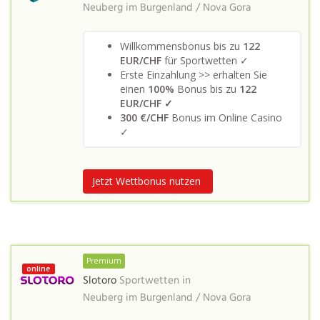
Neuberg im Burgenland / Nova Gora
Willkommensbonus bis zu
122
EUR/CHF
für Sportwetten ✓
Erste Einzahlung >> erhalten Sie
einen
100%
Bonus bis zu
122
EUR/CHF ✓
300 €/CHF
Bonus im Online Casino
✓
Jetzt Wettbonus nutzen
Premium
online
Slotoro
Sportwetten in
Neuberg im Burgenland / Nova Gora