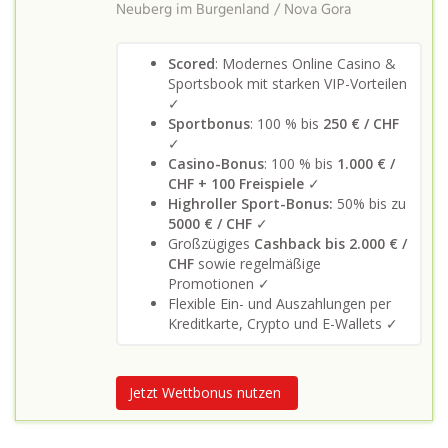
Neuberg im Burgenland / Nova Gora
Scored
: Modernes Online Casino &
Sportsbook mit starken VIP-Vorteilen
✓
Sportbonus
: 100 % bis
250 € / CHF
✓
Casino-Bonus
: 100 % bis
1.000 € /
CHF + 100 Freispiele
✓
Highroller Sport-Bonus:
50% bis zu
5000 € / CHF
✓
Großzügiges
Cashback bis 2.000 € /
CHF
sowie regelmäßige
Promotionen ✓
Flexible Ein- und Auszahlungen per
Kreditkarte, Crypto und E-Wallets ✓
Jetzt Wettbonus nutzen