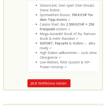
Slotoro.bet: Dein Spiel. Dein Einsatz.
Deine Bühne.
Sportwetten-Bonus:
700 €/CHF für
dein Tipp-Konto
✓
Casino-Start: Bis
2.500 €/CHF + 250
Freispiele
sichern ✓
Mega-Auswahl: Book of Ra, Ramses
Book & mehr Klassiker ✓
SOFORT
,
Paysafe
& Wallets – alles
ready ✓
High Stakes willkommen – zock ohne
Obergrenze ✓
Live-Wetten, fette Quoten & VIP-
Power nonstop ✓
Jetzt Wettbonus nutzen