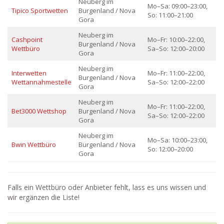
Neuberg im
Mo–Sa: 09:00–23:00,
Tipico Sportwetten
Burgenland / Nova
So: 11:00–21:00
Gora
Neuberg im
Cashpoint
Mo–Fr: 10:00–22:00,
Burgenland / Nova
Wettbüro
Sa–So: 12:00–20:00
Gora
Neuberg im
Interwetten
Mo–Fr: 11:00–22:00,
Burgenland / Nova
Wettannahmestelle
Sa–So: 12:00–22:00
Gora
Neuberg im
Mo–Fr: 11:00–22:00,
Bet3000 Wettshop
Burgenland / Nova
Sa–So: 12:00–22:00
Gora
Neuberg im
Mo–Sa: 10:00–23:00,
Bwin Wettbüro
Burgenland / Nova
So: 12:00–20:00
Gora
Falls ein Wettbüro oder Anbieter fehlt, lass es uns wissen und
wir ergänzen die Liste!