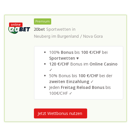
Premium
online
20bet
Sportwetten in
Neuberg im Burgenland / Nova Gora
100%
Bonus
bis
100 €/CHF
bei
Sportwetten
♥
120 €/CHF
Bonus im
Online Casino
✓
50% Bonus bis
100 €/CHF
bei der
zweiten Einzahlung
✓
Jeden
Freitag Reload Bonus
bis
100€/CHF ✓
Jetzt Wettbonus nutzen