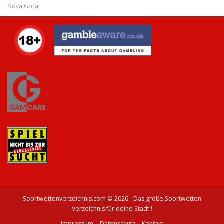
Nova Gora
Sportwettenverzeichnis.com © 2026 - Das große Sportwetten
Verzeichnis für deine Stadt !
Impressum
Datenschutz
Kontakt