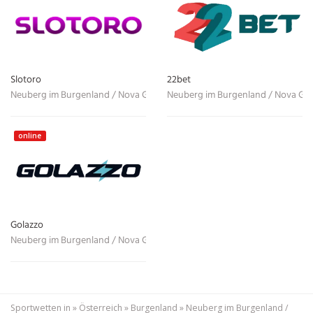
Slotoro
22bet
Neuberg im Burgenland / Nova Gora
Neuberg im Burgenland / Nova Go
online
Golazzo
Neuberg im Burgenland / Nova Gora
Sportwetten in
»
Österreich
»
Burgenland
»
Neuberg im Burgenland /