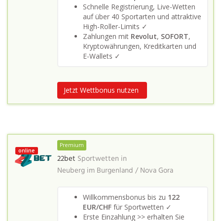
Schnelle Registrierung, Live-Wetten
auf über 40 Sportarten und attraktive
High-Roller-Limits ✓
Zahlungen mit
Revolut
,
SOFORT
,
Kryptowährungen, Kreditkarten und
E-Wallets ✓
Jetzt Wettbonus nutzen
Premium
online
22bet
Sportwetten in
Neuberg im Burgenland / Nova Gora
Willkommensbonus bis zu
122
EUR/CHF
für Sportwetten ✓
Erste Einzahlung >> erhalten Sie