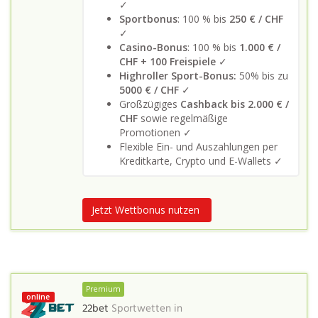
✓
Sportbonus
: 100 % bis
250 € / CHF
✓
Casino-Bonus
: 100 % bis
1.000 € /
CHF + 100 Freispiele
✓
Highroller Sport-Bonus:
50% bis zu
5000 € / CHF
✓
Großzügiges
Cashback bis 2.000 € /
CHF
sowie regelmäßige
Promotionen ✓
Flexible Ein- und Auszahlungen per
Kreditkarte, Crypto und E-Wallets ✓
Jetzt Wettbonus nutzen
Premium
online
22bet
Sportwetten in