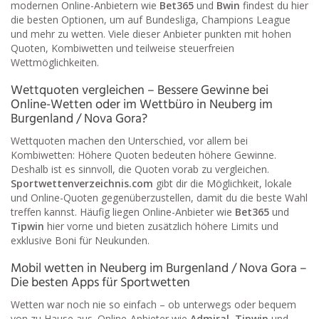
modernen Online-Anbietern wie
Bet365
und
Bwin
findest du hier
die besten Optionen, um auf Bundesliga, Champions League
und mehr zu wetten. Viele dieser Anbieter punkten mit hohen
Quoten, Kombiwetten und teilweise steuerfreien
Wettmöglichkeiten.
Wettquoten vergleichen – Bessere Gewinne bei
Online-Wetten oder im Wettbüro in Neuberg im
Burgenland / Nova Gora?
Wettquoten machen den Unterschied, vor allem bei
Kombiwetten: Höhere Quoten bedeuten höhere Gewinne.
Deshalb ist es sinnvoll, die Quoten vorab zu vergleichen.
Sportwettenverzeichnis.com
gibt dir die Möglichkeit, lokale
und Online-Quoten gegenüberzustellen, damit du die beste Wahl
treffen kannst. Häufig liegen Online-Anbieter wie
Bet365
und
Tipwin
hier vorne und bieten zusätzlich höhere Limits und
exklusive Boni für Neukunden.
Mobil wetten in Neuberg im Burgenland / Nova Gora –
Die besten Apps für Sportwetten
Wetten war noch nie so einfach – ob unterwegs oder bequem
von zu Hause aus. Online-Anbieter wie
Admiral
,
Tipwin
und