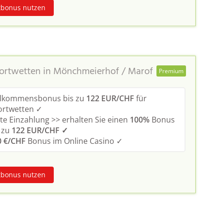
ttbonus nutzen
ortwetten in
Mönchmeierhof / Marof
Premium
llkommensbonus bis zu
122 EUR/CHF
für
ortwetten ✓
te Einzahlung >> erhalten Sie einen
100%
Bonus
 zu
122 EUR/CHF ✓
0 €/CHF
Bonus im Online Casino ✓
ttbonus nutzen