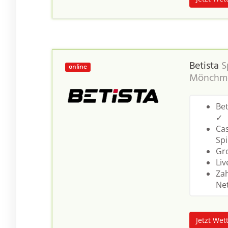
Betista
S
online
Mönchme
Bet
✓
Cas
Sp
Gro
Liv
Zah
Net
Jetzt We