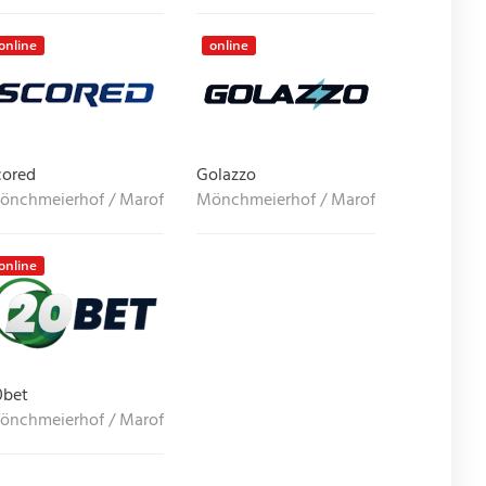
online
online
cored
Golazzo
önchmeierhof / Marof
Mönchmeierhof / Marof
online
0bet
önchmeierhof / Marof