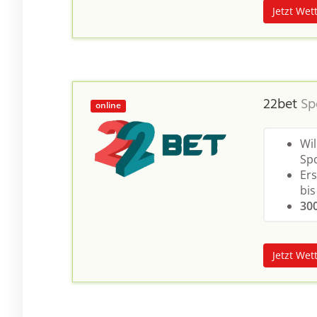
Jetzt We
22bet
Sp
online
Wi
Sp
Ers
bis
30
Jetzt We