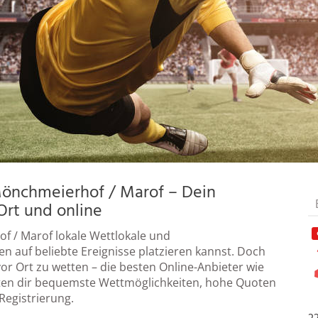
önchmeierhof / Marof – Dein
 Ort und online
of / Marof lokale Wettlokale und
 auf beliebte Ereignisse platzieren kannst. Doch
or Ort zu wetten – die besten Online-Anbieter wie
ten dir bequemste Wettmöglichkeiten, hohe Quoten
 Registrierung.