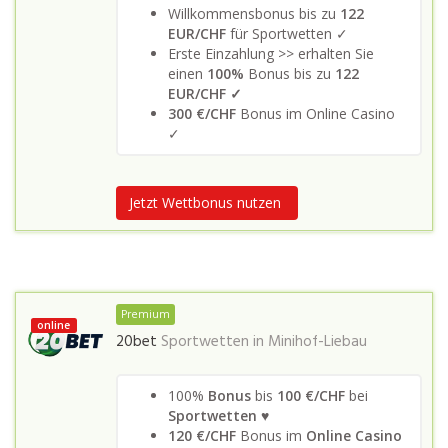
Willkommensbonus bis zu
122
EUR/CHF
für Sportwetten ✓
Erste Einzahlung >> erhalten Sie
einen
100%
Bonus bis zu
122
EUR/CHF ✓
300 €/CHF
Bonus im Online Casino
✓
Jetzt Wettbonus nutzen
Premium
online
20bet
Sportwetten in
Minihof-Liebau
100%
Bonus
bis
100 €/CHF
bei
Sportwetten
♥
120 €/CHF
Bonus im
Online Casino