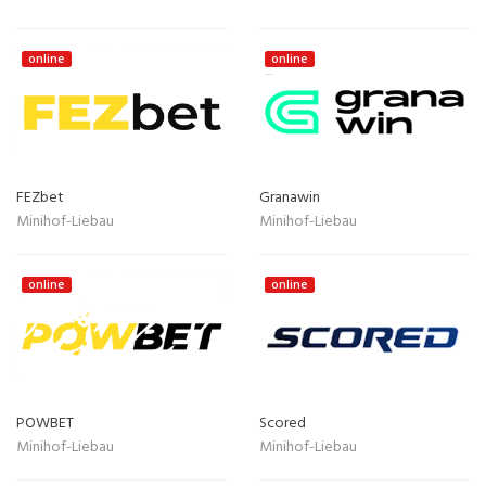
online
online
FEZbet
Granawin
Minihof-Liebau
Minihof-Liebau
online
online
POWBET
Scored
Minihof-Liebau
Minihof-Liebau