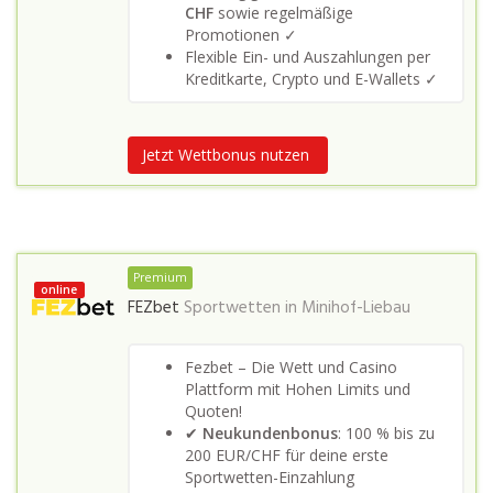
CHF
sowie regelmäßige
Promotionen ✓
Flexible Ein- und Auszahlungen per
Kreditkarte, Crypto und E-Wallets ✓
Jetzt Wettbonus nutzen
Premium
online
FEZbet
Sportwetten in
Minihof-Liebau
Fezbet – Die Wett und Casino
Plattform mit Hohen Limits und
Quoten!
✔
Neukundenbonus
: 100 % bis zu
200 EUR/CHF für deine erste
Sportwetten-Einzahlung