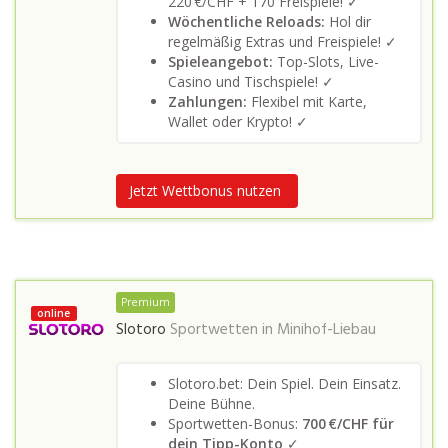
220 €/CHF + 170 Freispiele! ✓
Wöchentliche Reloads:
Hol dir
regelmäßig Extras und Freispiele! ✓
Spieleangebot:
Top-Slots, Live-
Casino und Tischspiele! ✓
Zahlungen:
Flexibel mit Karte,
Wallet oder Krypto! ✓
Jetzt Wettbonus nutzen
Premium
online
Slotoro
Sportwetten in
Minihof-Liebau
Slotoro.bet: Dein Spiel. Dein Einsatz.
Deine Bühne.
Sportwetten-Bonus:
700 €/CHF für
dein Tipp-Konto
✓