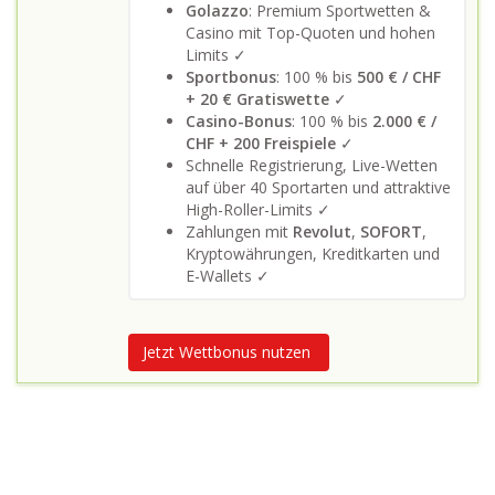
Golazzo
: Premium Sportwetten &
Casino mit Top-Quoten und hohen
Limits ✓
Sportbonus
: 100 % bis
500 € / CHF
+ 20 € Gratiswette
✓
Casino-Bonus
: 100 % bis
2.000 € /
CHF + 200 Freispiele
✓
Schnelle Registrierung, Live-Wetten
auf über 40 Sportarten und attraktive
High-Roller-Limits ✓
Zahlungen mit
Revolut
,
SOFORT
,
Kryptowährungen, Kreditkarten und
E-Wallets ✓
Jetzt Wettbonus nutzen