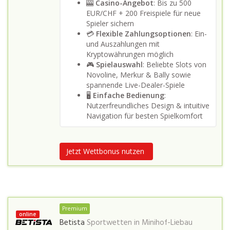
🎰
Casino-Angebot
: Bis zu 500
EUR/CHF + 200 Freispiele für neue
Spieler sichern
💳
Flexible Zahlungsoptionen
: Ein-
und Auszahlungen mit
Kryptowährungen möglich
🎮
Spielauswahl
: Beliebte Slots von
Novoline, Merkur & Bally sowie
spannende Live-Dealer-Spiele
🖥️
Einfache Bedienung
:
Nutzerfreundliches Design & intuitive
Navigation für besten Spielkomfort
Jetzt Wettbonus nutzen
Premium
online
Betista
Sportwetten in
Minihof-Liebau