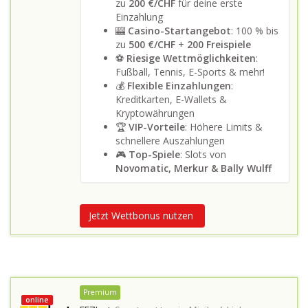
zu
200 €/CHF
für deine erste
Einzahlung
🎰
Casino-Startangebot
: 100 % bis
zu
500 €/CHF
+
200 Freispiele
⚽
Riesige Wettmöglichkeiten
:
Fußball, Tennis, E-Sports & mehr!
💰
Flexible Einzahlungen
:
Kreditkarten, E-Wallets &
Kryptowährungen
🏆
VIP-Vorteile
: Höhere Limits &
schnellere Auszahlungen
🎮
Top-Spiele
: Slots von
Novomatic, Merkur & Bally Wulff
Jetzt Wettbonus nutzen
Premium
online