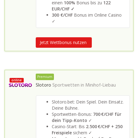
einen
100%
Bonus bis zu
122
EUR/CHF ✓
300 €/CHF
Bonus im Online Casino
✓
Jetzt Wettbonus nutzen
Premium
online
Slotoro
Sportwetten in
Minihof-Liebau
Slotoro.bet: Dein Spiel. Dein Einsatz.
Deine Bühne.
Sportwetten-Bonus:
700 €/CHF für
dein Tipp-Konto
✓
Casino-Start: Bis
2.500 €/CHF + 250
Freispiele
sichern ✓