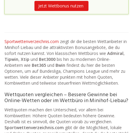
Jetzt Wettbonus nutzen
Sportwettenverzeichnis.com
zeigt dir die besten Wettanbieter in
Minihof-Liebau und die attraktivsten Bonusangebote, die du
sofort nutzen kannst. Von klassischen Wettbüros wie
Admiral
,
Tipwin
,
Xtip
und
Bet3000
bis hin zu modernen Online-
Anbietern wie
Bet365
und
Bwin
findest du hier die besten
Optionen, um auf Bundesliga, Champions League und mehr zu
wetten. Viele dieser Anbieter punkten mit hohen Quoten,
Kombiwetten und teilweise steuerfreien Wettmöglichkeiten.
Wettquoten vergleichen – Bessere Gewinne bei
Online-Wetten oder im Wettbüro in Minihof-Liebau?
Wettquoten machen den Unterschied, vor allem bei
Kombiwetten: Höhere Quoten bedeuten höhere Gewinne.
Deshalb ist es sinnvoll, die Quoten vorab zu vergleichen.
Sportwettenverzeichnis.com
gibt dir die Möglichkeit, lokale