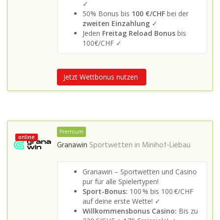
✓
50% Bonus bis
100 €/CHF
bei der
zweiten Einzahlung
✓
Jeden
Freitag Reload Bonus
bis
100€/CHF ✓
Jetzt Wettbonus nutzen
Premium
online
Granawin
Sportwetten in
Minihof-Liebau
Granawin – Sportwetten und Casino
pur für alle Spielertypen!
Sport-Bonus:
100 % bis 100 €/CHF
auf deine erste Wette! ✓
Willkommensbonus Casino:
Bis zu