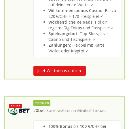
auf deine erste Wette! ✓
Willkommensbonus Casino:
Bis zu
220 €/CHF + 170 Freispiele! ✓
Wöchentliche Reloads:
Hol dir
regelmäßig Extras und Freispiele! ✓
Spieleangebot:
Top-Slots, Live-
Casino und Tischspiele! ✓
Zahlungen:
Flexibel mit Karte,
Wallet oder Krypto! ✓
Jetzt Wettbonus nutzen
Premium
online
20bet
Sportwetten in
Minihof-Liebau
100%
Bonus
bis
100 €/CHF
bei