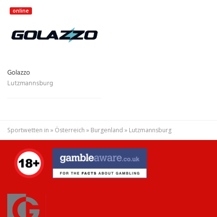
online
Golazzo
Lutzmannsburg
Sportwetten in
»
Österreich
»
Burgenland
»
Lutzmannsburg