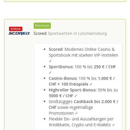
Premium
online
Scored
Sportwetten in
Lutzmannsburg
Scored
: Modernes Online Casino &
Sportsbook mit starken VIP-Vorteilen
✓
Sportbonus
: 100 % bis
250 € / CHF
✓
Casino-Bonus
: 100 % bis
1.000 € /
CHF + 100 Freispiele
✓
Highroller Sport-Bonus:
50% bis zu
5000 € / CHF
✓
Großzügiges
Cashback bis 2.000 € /
CHF
sowie regelmäßige
Promotionen ✓
Flexible Ein- und Auszahlungen per
Kreditkarte, Crypto und E-Wallets ✓