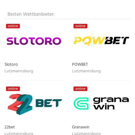
Besten Wettbanbieter:
online
online
Slotoro
POWBET
Lutzmannsburg
Lutzmannsburg
online
online
22bet
Granawin
Lutzmannsburg
Lutzmannsburg