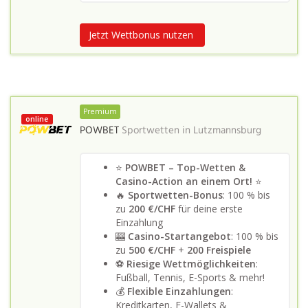
Jetzt Wettbonus nutzen
Premium
online
POWBET
Sportwetten in
Lutzmannsburg
⭐
POWBET – Top-Wetten &
Casino-Action an einem Ort!
⭐
🔥
Sportwetten-Bonus
: 100 % bis
zu
200 €/CHF
für deine erste
Einzahlung
🎰
Casino-Startangebot
: 100 % bis
zu
500 €/CHF
+
200 Freispiele
⚽
Riesige Wettmöglichkeiten
:
Fußball, Tennis, E-Sports & mehr!
💰
Flexible Einzahlungen
:
Kreditkarten, E-Wallets &