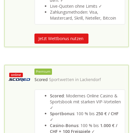
uvm. ✓
Live-Quoten ohne Limits ✓
Zahlungsmethoden: Visa,
Mastercard, Skrill, Neteller, Bitcoin
Jetzt Wettbonus nutzen
Premium
online
Scored
Sportwetten in
Lackendorf
Scored
: Modernes Online Casino &
Sportsbook mit starken VIP-Vorteilen
✓
Sportbonus
: 100 % bis
250 € / CHF
✓
Casino-Bonus
: 100 % bis
1.000 € /
CHF + 100 Freispiele
✓