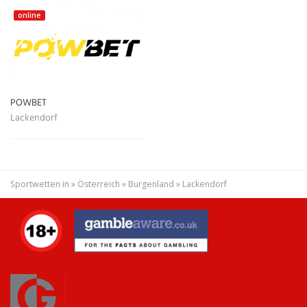
online
POWBET
Lackendorf
Sportwetten in
»
Österreich
»
Burgenland
»
Lackendorf