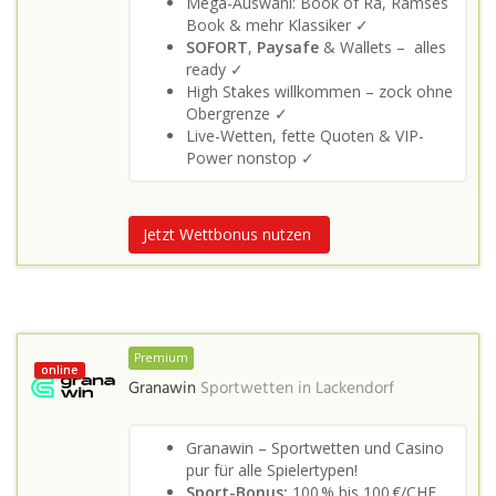
Mega-Auswahl: Book of Ra, Ramses
Book & mehr Klassiker ✓
SOFORT
,
Paysafe
& Wallets – alles
ready ✓
High Stakes willkommen – zock ohne
Obergrenze ✓
Live-Wetten, fette Quoten & VIP-
Power nonstop ✓
Jetzt Wettbonus nutzen
Premium
online
Granawin
Sportwetten in
Lackendorf
Granawin – Sportwetten und Casino
pur für alle Spielertypen!
Sport-Bonus:
100 % bis 100 €/CHF