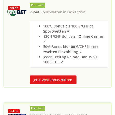
Premium
online
20bet
Sportwetten in
Lackendorf
100%
Bonus
bis
100 €/CHF
bei
Sportwetten
♥
120 €/CHF
Bonus im
Online Casino
✓
50% Bonus bis
100 €/CHF
bei der
zweiten Einzahlung
✓
Jeden
Freitag Reload Bonus
bis
100€/CHF ✓
Jetzt Wettbonus nutzen
Premium
online