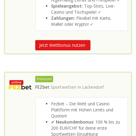
Spieleangebot:
Top-Slots, Live-
Casino und Tischspiele! ✓
Zahlungen:
Flexibel mit Karte,
Wallet oder Krypto! ✓
Jetzt Wettbonus nutzen
Premium
online
FEZbet
Sportwetten in
Lackendorf
Fezbet – Die Wett und Casino
Plattform mit Hohen Limits und
Quoten!
✔
Neukundenbonus
: 100 % bis zu
200 EUR/CHF für deine erste
Sportwetten-Einzahlung