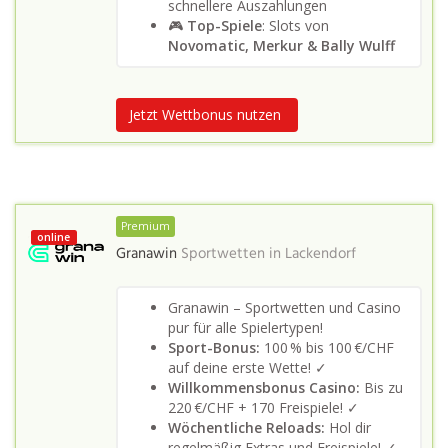
schnellere Auszahlungen
🎮
Top-Spiele
: Slots von
Novomatic, Merkur & Bally Wulff
Jetzt Wettbonus nutzen
Premium
online
Granawin
Sportwetten in
Lackendorf
Granawin – Sportwetten und Casino
pur für alle Spielertypen!
Sport-Bonus:
100 % bis 100 €/CHF
auf deine erste Wette! ✓
Willkommensbonus Casino:
Bis zu
220 €/CHF + 170 Freispiele! ✓
Wöchentliche Reloads:
Hol dir
regelmäßig Extras und Freispiele! ✓