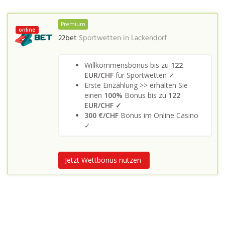
Premium
online
22bet
Sportwetten in
Lackendorf
Willkommensbonus bis zu
122
EUR/CHF
für Sportwetten ✓
Erste Einzahlung >> erhalten Sie
einen
100%
Bonus bis zu
122
EUR/CHF ✓
300 €/CHF
Bonus im Online Casino
✓
Jetzt Wettbonus nutzen