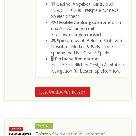
🎰
Casino-Angebot
: Bis zu 500
EUR/CHF + 200 Freispiele für neue
Spieler sichern
💳
Flexible Zahlungsoptionen
: Ein-
und Auszahlungen mit
Kryptowährungen möglich
🎮
Spielauswahl
: Beliebte Slots von
Novoline, Merkur & Bally sowie
spannende Live-Dealer-Spiele
🖥️
Einfache Bedienung
:
Nutzerfreundliches Design & intuitive
Navigation für besten Spielkomfort
Jetzt Wettbonus nutzen
Premium
online
Golazzo
Sportwetten in
Lackendorf