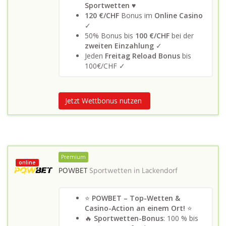
Sportwetten
♥
120 €/CHF
Bonus im
Online Casino
✓
50% Bonus bis
100 €/CHF
bei der
zweiten Einzahlung
✓
Jeden
Freitag Reload Bonus
bis
100€/CHF ✓
Jetzt Wettbonus nutzen
Premium
online
POWBET
Sportwetten in
Lackendorf
⭐
POWBET – Top-Wetten &
Casino-Action an einem Ort!
⭐
🔥
Sportwetten-Bonus
: 100 % bis