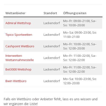
Wettanbieter
Standort
Öffnungszeiten
Mo–Fr: 09:00–21:00, Sa–
Admiral Wettshop
Lackendorf
So: 10:00–20:00
Mo–Sa: 09:00–23:00, So:
Tipico Sportwetten
Lackendorf
11:00–21:00
Mo–Fr: 10:00–22:00, Sa–
Cashpoint Wettbüro
Lackendorf
So: 12:00–20:00
Interwetten
Mo–Fr: 11:00–22:00, Sa–
Lackendorf
Wettannahmestelle
So: 12:00–22:00
Mo–Fr: 11:00–22:00, Sa–
Bet3000 Wettshop
Lackendorf
So: 12:00–22:00
Mo–Sa: 10:00–23:00, So:
Bwin Wettbüro
Lackendorf
12:00–20:00
Falls ein Wettbüro oder Anbieter fehlt, lass es uns wissen und
wir ergänzen die Liste!