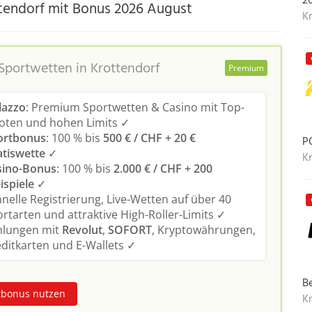
2
ttendorf mit Bonus 2026 August
K
Sportwetten in
Krottendorf
Premium
lazzo
: Premium Sportwetten & Casino mit Top-
oten und hohen Limits ✓
ortbonus
: 100 % bis
500 € / CHF + 20 €
P
atiswette
✓
K
sino-Bonus
: 100 % bis
2.000 € / CHF + 200
ispiele
✓
nelle Registrierung, Live-Wetten auf über 40
rtarten und attraktive High-Roller-Limits ✓
hlungen mit
Revolut
,
SOFORT
, Kryptowährungen,
ditkarten und E-Wallets ✓
Be
ttbonus nutzen
K