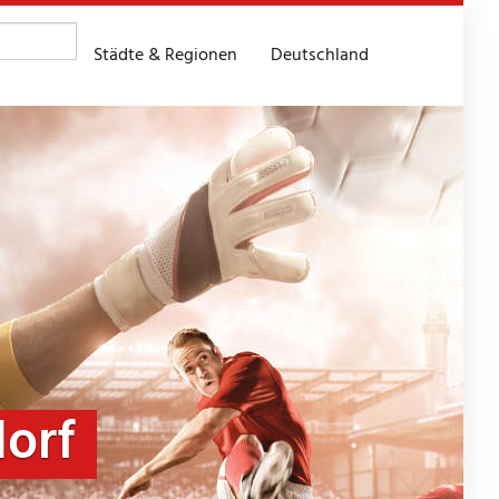
Städte & Regionen
Deutschland
orf