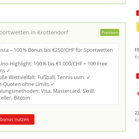
portwetten in
Krottendorf
Premium
F
ista – 100 % Bonus bis €250/CHF für Sportwetten
K
ino-Highlight: 100 % bis €1.000/CHF + 100 Free
ins ✓
ße Wettvielfalt: Fußball, Tennis uvm. ✓
e-Quoten ohne Limits ✓
lungsmethoden: Visa, Mastercard, Skrill,
eller, Bitcoin
2
ttbonus nutzen
K