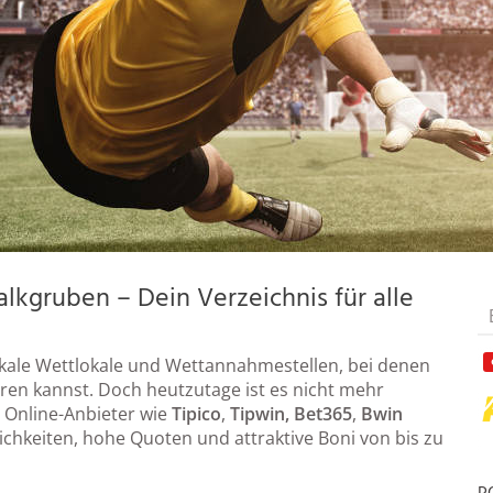
kgruben – Dein Verzeichnis für alle
lokale Wettlokale und Wettannahmestellen, bei denen
eren kannst. Doch heutzutage ist es nicht mehr
n Online-Anbieter wie
Tipico
,
Tipwin, Bet365
,
Bwin
chkeiten, hohe Quoten und attraktive Boni von bis zu