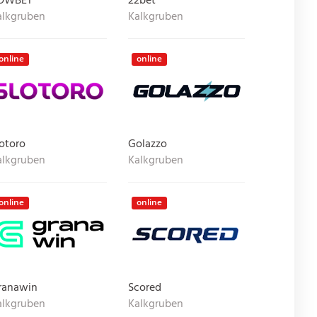
OWBET
22bet
alkgruben
Kalkgruben
online
online
lotoro
Golazzo
alkgruben
Kalkgruben
online
online
ranawin
Scored
alkgruben
Kalkgruben