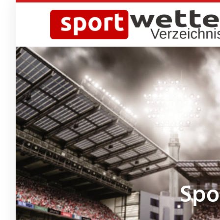
Skip
to
main
content
Spo