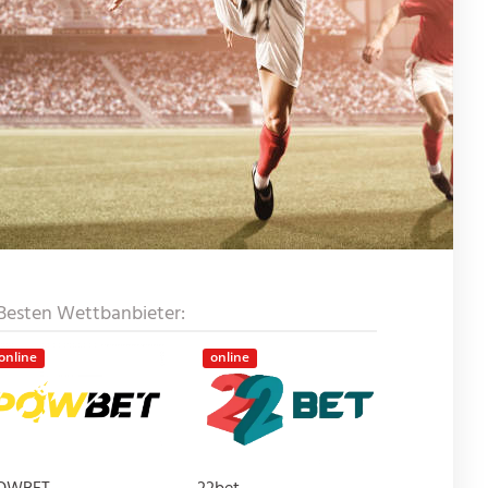
Besten Wettbanbieter:
online
online