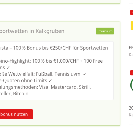
portwetten in
Kalkgruben
Premium
F
ista – 100 % Bonus bis €250/CHF für Sportwetten
K
ino-Highlight: 100 % bis €1.000/CHF + 100 Free
ins ✓
ße Wettvielfalt: Fußball, Tennis uvm. ✓
e-Quoten ohne Limits ✓
lungsmethoden: Visa, Mastercard, Skrill,
eller, Bitcoin
2
ttbonus nutzen
K